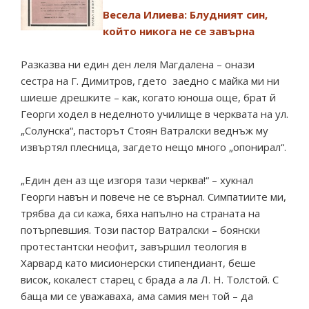
Весела Илиева: Блудният син,
който никога не се завърна
Разказва ни един ден леля Магдалена – онази
сестра на Г. Димитров, гдето заедно с майка ми ни
шиеше дрешките – как, когато юноша още, брат й
Георги ходел в неделното училище в черквата на ул.
„Солунска“, пасторът Стоян Ватралски веднъж му
извъртял плесница, загдето нещо много „опонирал“.
„Един ден аз ще изгоря тази черква!“ – хукнал
Георги навън и повече не се върнал. Симпатиите ми,
трябва да си кажа, бяха напълно на страната на
потърпевшия. Този пастор Ватралски – боянски
протестантски неофит, завършил теология в
Харвард като мисионерски стипендиант, беше
висок, кокалест старец с брада а ла Л. Н. Толстой. С
баща ми се уважаваха, ама самия мен той – да