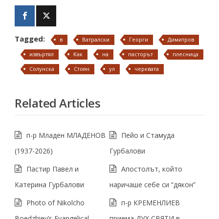
Tagged:
в
Ватралски
Георги
Димитров
извъртял
Как
на
пасторът
плесница
Солунска
Стоян
ул
черквата
Related Articles
п-р Младен МЛАДЕНОВ
Пейо и Стамуда
(1937-2026)
Гурбалови
Пастир Павел и
Апостолът, който
Катерина Гурбалови
наричаше себе си “дякон”
Photo of Nikolcho
п-р КРЕМЕНЛИЕВ
Boedzhiev’s Evangelical
приема ДУХ СВЯТИ в