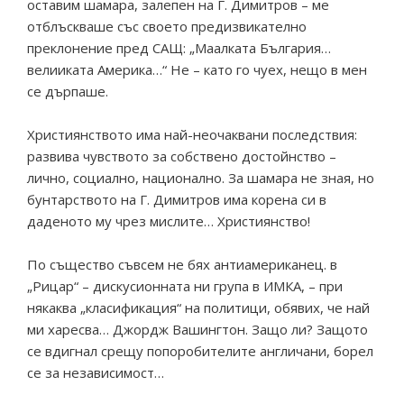
оставим шамара, залепен на Г. Димитров – ме
отблъскваше със своето предизвикателно
преклонение пред САЩ: „Маалката България…
велииката Америка…“ Не – като го чуех, нещо в мен
се дърпаше.
Християнството има най-неочаквани последствия:
развива чувството за собствено достойнство –
лично, социално, национално. За шамара не зная, но
бунтарството на Г. Димитров има корена си в
даденото му чрез мислите… Християнство!
По същество съвсем не бях антиамериканец. в
„Рицар“ – дискусионната ни група в ИМКА, – при
някаква „класификация“ на политици, обявих, че най
ми харесва… Джордж Вашингтон. Защо ли? Защото
се вдигнал срещу попоробителите англичани, борел
се за независимост…