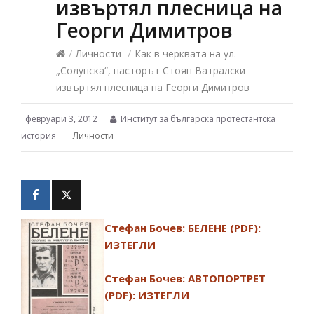
извъртял плесница на
Георги Димитров
/
Личности
/
Как в черквата на ул.
„Солунска“, пасторът Стоян Ватралски
извъртял плесница на Георги Димитров
февруари 3, 2012
Институт за българска протестантска
история
Личности
Стефан Бочев: БЕЛЕНЕ (PDF):
ИЗТЕГЛИ
Стефан Бочев: АВТОПОРТРЕТ
(PDF): ИЗТЕГЛИ