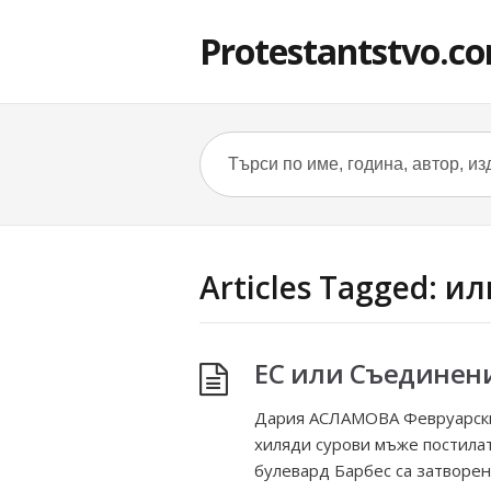
Protestantstvo.c
Articles Tagged: ил
ЕС или Съединен
Дария АСЛАМОВА Февруарски 
хиляди сурови мъже постилат
булевард Барбес са затворени