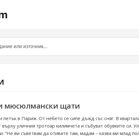
om
и
и мюсюлмански щати
петък в Париж. От небето се сипе дъжд със сняг. В кварта
 върху уличния тротоар килимчета и събуват обувките си. У
. ”Не ви съветвам да отивате там, мадам – казва ми млад по