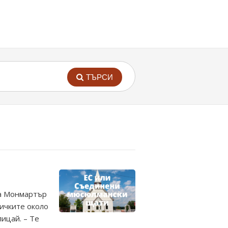
ТЪРСИ
ла Монмартър
личките около
лицай. – Те