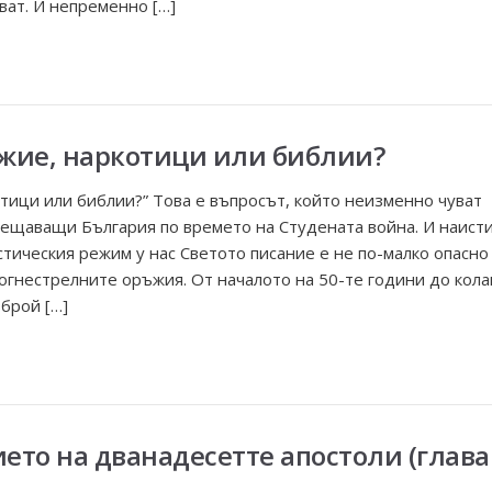
ват. И непременно […]
жие, наркотици или библии?
тици или библии?” Това е въпросът, който неизменно чуват
ещаващи България по времето на Студената война. И наисти
тическия режим у нас Светото писание е не по-малко опасно
огнестрелните оръжия. От началото на 50-те години до кола
брой […]
ето на дванадесетте апостоли (глава 