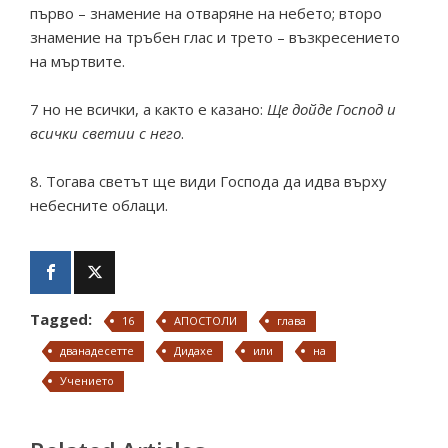
първо – знамение на отваряне на небето; второ
знамение на тръбен глас и трето – възкресението
на мъртвите.
7 но не всички, а както е казано:
Ще дойде Господ и
всички светии с него
.
8. Тогава светът ще види Господа да идва върху
небесните облаци.
Tagged:
16
АПОСТОЛИ
глава
дванадесетте
Дидахе
или
на
Учението