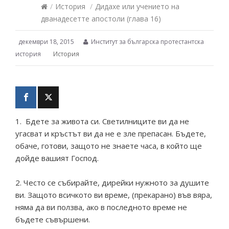
/
История
/
Дидахе или учението на
дванадесетте апостоли (глава 16)
декември 18, 2015
Институт за българска протестантска
история
История
1. Бдете за живота си. Светилниците ви да не
угасват и кръстът ви да не е зле препасан. Бъдете,
обаче, готови, защото не знаете часа, в който ще
дойде вашият Господ.
2. Често се събирайте, дирейки нужното за душите
ви. Защото всичкото ви време, (прекарано) във вяра,
няма да ви ползва, ако в последното време не
бъдете съвършени.