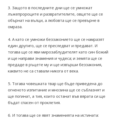
3. Защото в последните дни ще се умножат
лъжепророците и развратителите, овцете ще се
обърнат на вълци, а любовта ще се превърне в
омраза.
4. А като се умножи беззаконието ще се намразят
един другиго, ще се преследват и предават. И
тогава ще се яви мирозаблудителят като син божий
и ще направи знамения и чудеса; и земята ще се
предаде в ръцете му и ще извърши беззакония,
каквито не са ставали никога от века.
5. Тогава човешката твар ще бъде приведена до
огненото изпитание и мнозина ще се съблазнят и
ще погинат, а тия, които останат във вярата си ще
бъдат спасен от проклетия.
6. И тогава ще се явят знаменията на истината: