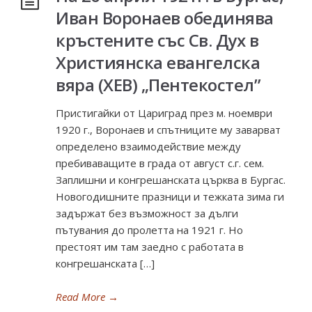
Иван Воронаев обединява
кръстените със Св. Дух в
Християнска евангелска
вяра (ХЕВ) „Пентекостел”
Пристигайки от Цариград през м. ноември
1920 г., Воронаев и спътниците му заварват
определено взаимодействие между
пребиваващите в града от август с.г. сем.
Заплишни и конгрешанската църква в Бургас.
Новогодишните празници и тежката зима ги
задържат без възможност за дълги
пътувания до пролетта на 1921 г. Но
престоят им там заедно с работата в
конгрешанската […]
Read More
→