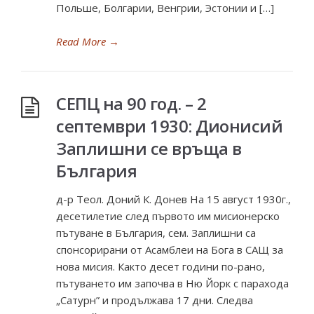
Польше, Болгарии, Венгрии, Эстонии и […]
Read More
→
СЕПЦ на 90 год. – 2
септември 1930: Дионисий
Заплишни се връща в
България
д-р Теол. Доний К. Донев На 15 август 1930г.,
десетилетие след първото им мисионерско
пътуване в България, сем. Заплишни са
спонсорирани от Асамблеи на Бога в САЩ за
нова мисия. Както десет години по-рано,
пътуването им започва в Ню Йорк с парахода
„Сатурн” и продължава 17 дни. Следва