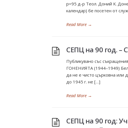
p=95 д-р Теол. Доний К. Дон
календар) бе посетен от служ
Read More
→
СЕПЦ на 90 год. – 
Публикувано със съкраще
ГОНЕНИЯТА (1944–1949) Бел. 
да не е чисто църковна или д
до 1945 г. не […]
Read More
→
СЕПЦ на 90 год: 