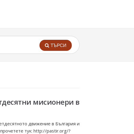
ТЪРСИ
етдесятни мисионери в
 Петдесятното движение в България и
очетете тук: http://pastir.org/?