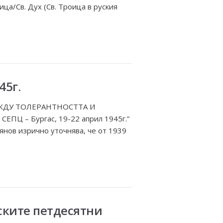
ца/Св. Дух (Св. Троица в руския
45г.
ЕЖДУ ТОЛЕРАНТНОСТТА И
СЕПЦ – Бургас, 19-22 април 1945г.”
янов изрично уточнява, че от 1939
лските петдесятни