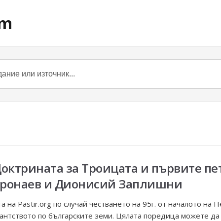
om
– Доктрината за Троицата и първите п
оронаев и Дионисий Заплишни
а на Pastir.org по случай честването на 95г. от началото на
антството по българските земи. Цялата поредица можете да пр