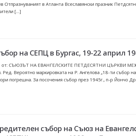
ев Отпразнуваният в Атланта Всеславянски празник Петдсятни
ители […]
Събор на СЕПЦ в Бургас, 19-22 април 19
ния от: СЪЮЗЪТ НА ЕВАНГЕЛСКИТЕ ПЕТДЕСЯТНИ ЦЪРКВИ М
Ред. Вероятно маркировката на Р. Ангелова „18-ти събор на 
ори погрешна. За посочения събор през 1945г., п-р Йончо Др
Учредителен събор на Съюз на Еванге