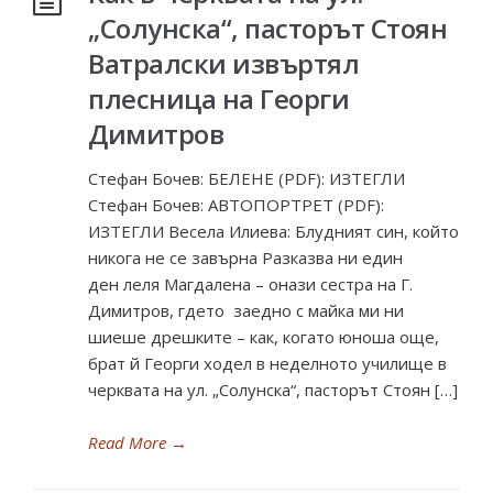
„Солунска“, пасторът Стоян
Ватралски извъртял
плесница на Георги
Димитров
Стефан Бочев: БЕЛЕНЕ (PDF): ИЗТЕГЛИ
Стефан Бочев: АВТОПОРТРЕТ (PDF):
ИЗТЕГЛИ Весела Илиева: Блудният син, който
никога не се завърна Разказва ни един
ден леля Магдалена – онази сестра на Г.
Димитров, гдето заедно с майка ми ни
шиеше дрешките – как, когато юноша още,
брат й Георги ходел в неделното училище в
черквата на ул. „Солунска“, пасторът Стоян […]
Read More
→