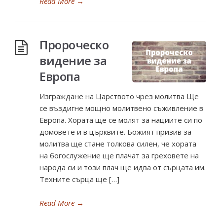
Read More
→
Пророческо
видение за
Европа
Изграждане на Царството чрез молитва Ще
се въздигне мощно молитвено съживление в
Европа. Хората ще се молят за нациите си по
домовете и в църквите. Божият призив за
молитва ще стане толкова силен, че хората
на богослужение ще плачат за греховете на
народа си и този плач ще идва от сърцата им.
Техните сърца ще […]
Read More
→