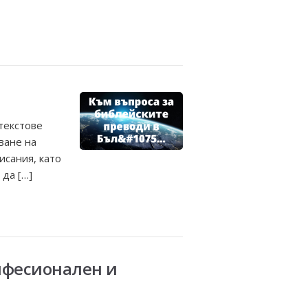
текстове
ване на
исания, като
 да […]
нфесионален и