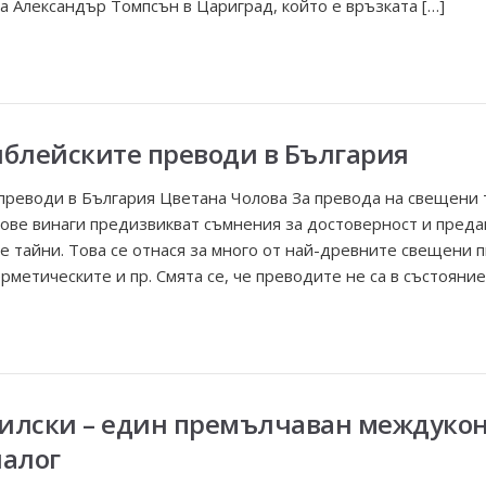
 Александър Томпсън в Цариград, който е връзката […]
иблейските преводи в България
преводи в България Цветана Чолова За превода на свещени 
ове винаги предизвикват съмнения за достоверност и преда
е тайни. Това се отнася за много от най-древните свещени п
рметическите и пр. Смята се, че преводите не са в състояние
Рилски – един премълчаван междуко
алог