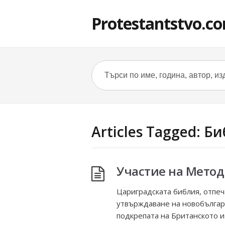
Protestantstvo.c
Articles Tagged: Б
Участие на Метод
Цариградската библия, отпеч
утвърждаване на новобългарс
подкрепата на Британското 