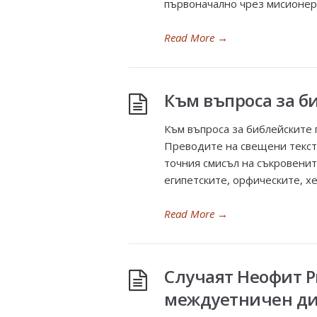
първоначално чрез мисионера
Read More
→
Към въпроса за б
Към въпроса за библейските 
Преводите на свещени текст
точния смисъл на съкровенит
египетските, орфическите, хе
Read More
→
Случаят Неофит 
междуетничен ди