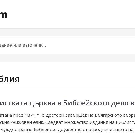
om
иблия
истката църква в Библейското дело 
атана през 1871 г., е достоен завършек на Българското възр
кия книжовен език. Следват множество издания на Библията
и чуждестранно библейско дружество с посредничеството на