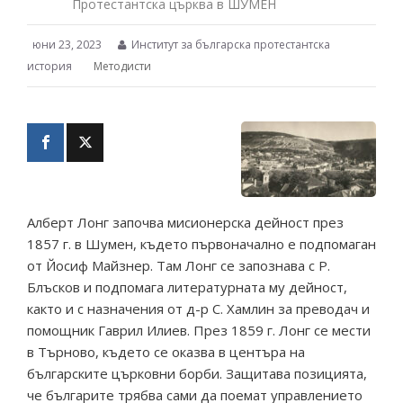
Протестантска църква в ШУМЕН
юни 23, 2023
Институт за българска протестантска
история
Методисти
Алберт Лонг започва мисионерска дейност през
1857 г. в Шумен, където първоначално е подпомаган
от Йосиф Майзнер. Там Лонг се запознава с Р.
Блъсков и подпомага литературната му дейност,
както и с назначения от д-р С. Хамлин за преводач и
помощник Гаврил Илиев. През 1859 г. Лонг се мести
в Търново, където се оказва в центъра на
българските църковни борби. Защитава позицията,
че българите трябва сами да поемат управлението