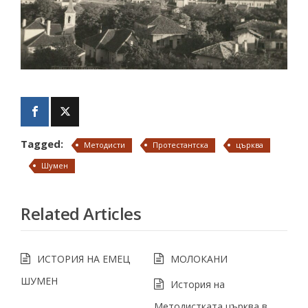
Tagged:
Методисти
Протестантска
църква
Шумен
Related Articles
ИСТОРИЯ НА ЕМЕЦ
МОЛОКАНИ
ШУМЕН
История на
Методистката църква в