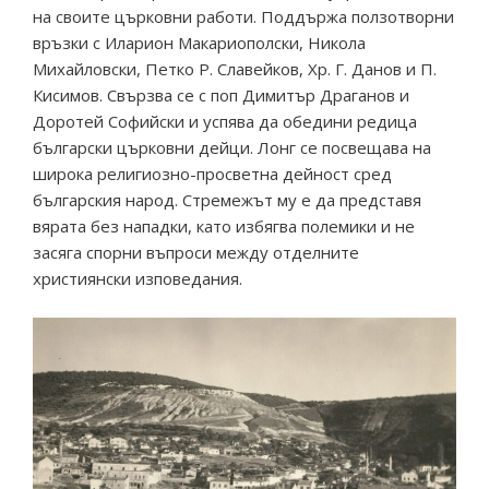
на своите църковни работи. Поддържа ползотворни
връзки с Иларион Макариополски, Никола
Михайловски, Петко Р. Славейков, Хр. Г. Данов и П.
Кисимов. Свързва се с поп Димитър Драганов и
Доротей Софийски и успява да обедини редица
български църковни дейци. Лонг се посвещава на
широка религиозно-просветна дейност сред
българския народ. Стремежът му е да представя
вярата без нападки, като избягва полемики и не
засяга спорни въпроси между отделните
християнски изповедания.