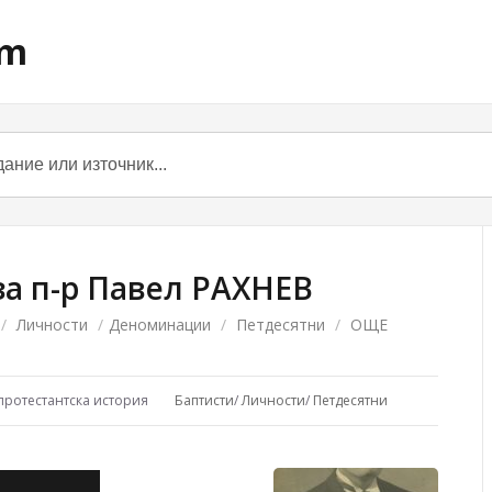
om
а п-р Павел РАХНЕВ
/
Личности
/
Деноминации
/
Петдесятни
/
ОЩЕ
протестантска история
Баптисти
/
Личности
/
Петдесятни