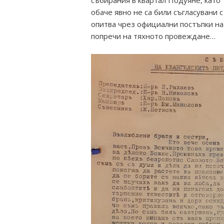
събирания в квартал Подуяне, като 
обаче явно не са били съгласувани 
опитва чрез официални постъпки на
попречи на тяхното провеждане…