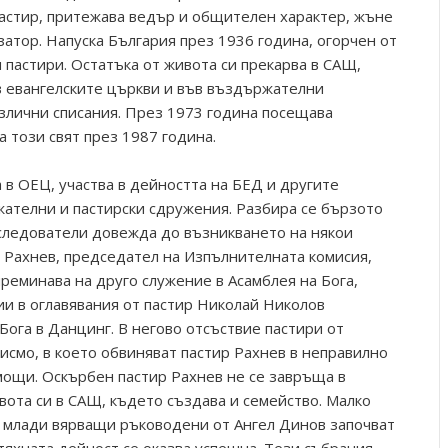
астир, притежава ведър и общителен характер, жъне
атор. Напуска България през 1936 година, огорчен от
 пастири. Остатъка от живота си прекарва в САЩ,
в евангелските църкви и във въздържателни
азлични списания. През 1973 година посещава
а този свят през 1987 година.
 в ОЕЦ, участва в дейността на БЕД и другите
ателни и пастирски сдружения. Разбира се бързото
следователи довежда до възникването на някои
 Рахнев, председател на Изпълнителната комисия,
реминава на друго служение в Асамблея на Бога,
ии в оглавявания от пастир Николай Николов
Бога в Данцинг. В негово отсъствие пастири от
исмо, в което обвиняват пастир Рахнев в неправилно
ощи. Оскърбен пастир Рахнев не се завръща в
вота си в САЩ, където създава и семейство. Малко
а млади вярващи ръководени от Ангел Динов започват