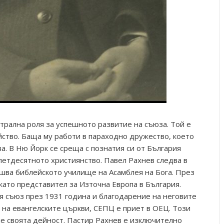
трална роля за успешното развитие на съюза. Той е
йство. Баща му работи в параходно дружество, което
а. В Ню Йорк се среща с познатия си от България
петдесятното християнство. Павел Рахнев следва в
ршва библейското училище на Асамблея на Бога. През
като представител за Източна Европа в България.
я съюз през 1931 година и благодарение на неговите
 на евангелските църкви, СЕПЦ е приет в ОЕЦ. Този
не своята дейност. Пастир Рахнев е изключително