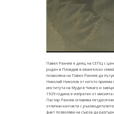
Павел Рахнев е деец на СЕПЦ с цен
роден в Пловдив в евангелско семе
позволяна на Павел Рахнев да пътув
Николай Николов от когото приема 
института на Муди в Чикаго и завъ
1929 година е изпратен от мисията 
Пастир Рахнев оглавява петдесятни
отлични контакти с ръководителите
факт позволява на съюза да разгър