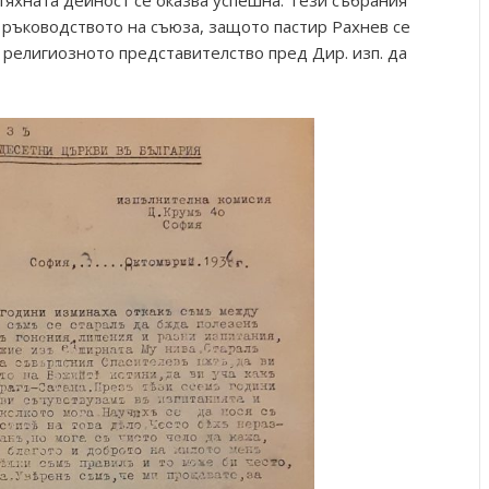
тяхната дейност се оказва успешна. Тези събрания
с ръководството на съюза, защото пастир Рахнев се
 религиозното представителство пред Дир. изп. да