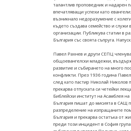
талантлив проповедник и надарен п
впечатляващи успехи като евангелиз
възникнало недоразумение с колеги
където създава семейство и служи 
организации. Публикува статии в р
България със своята съпруга. Напуск
Павел Рахнев и други СЕПЦ членува
общоевангелски младежки, въздърж
развитие и събирането на много по
конфликти. През 1936 година Павел
след като пастир Николай Николов п
прекарва отпуската си четейки лекц
Библейски институт на Асамблея на 
България пишат до мисията в САЩ п
разпределение на изпращаните пом
България и прекарва остатъка от жи
преди този инцидент в София груп