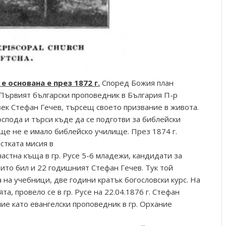
основана е през 1872 г.
Според Божия план
 Първият български проповедник в България П-р
ек Стефан Гечев, търсещ своето призвание в живота.
спода и търси къде да се подготви за библейски
още не е имало библейско училище. През 1874 г.
стката мисия в
частна къща в гр. Русе 5-6 младежи, кандидати за
ито бил и 22 годишният Стефан Гечев. Тук той
а на учебници, две години кратък богословски курс. На
, провело се в гр. Русе на 22.04.1876 г. Стефан
ие като евангелски проповедник в гр. Орхание