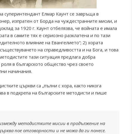
на суперинтендант Елмар Каунт се завръща в
онер, изпратен от Борда на чуждестранните мисии, и
доклад за 1920 г. Каунт отбелязва, че войната е имала
рата в самите тях е сериозно разклатена и по тази
едителното влияние на Евангелието“; 2) хората
съществуването на справедливостта и на Бога, и това
 методистите тази ситуация предлага добра
 роля в българското общество чрез своето
лни начинания.
стките църкви са „пълни с хора, както никога
тава в подкрепа на българските методисти и пише
 измежду методистките мисии в продължение на
ърква пое отговорности и не можа да ги понесе.