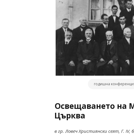
годишна конференция 
Освещаването на 
Църква
в гр. Ловеч Християнски сеят, Г. IV, бр.