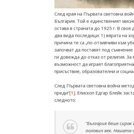
След края на Първата световна вой
България. Той е единственият миси
остава в страната до 1925 г. В своя 
два вида последици: 1) вярата на хо
причина те са „по-отзивчиви към уб
започват да поставят под съмнение 
ги довежда до отказ от религия. За
възможност да играят благоприятна
присъствие, образователни и социа
След Първата световна война методи
преди“
[1]
. Епископ Едгар Блейк зас
следното:
“България беше сирак
половин век. Нашата ц