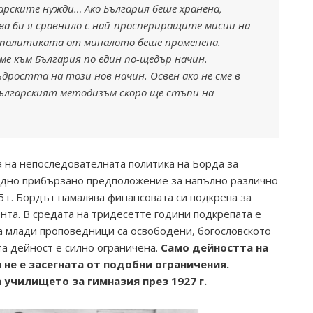
гарските нужди… Ако България беше хранена,
ова би я сравнило с най-проспериращите мисии на
 политиката от миналото беше променена.
ме към България по един по-щедър начин.
дростта на този нов начин. Освен ако не сме в
българският методизъм скоро ще стъпи на
а на непоследователната политика на Борда за
едно прибързано предположение за напълно различно
 г. Бордът намалява финансовата си подкрепа за
нта. В средата на тридесетте години подкрепата е
а млади проповедници са освободени, богословското
та дейност е силно ограничена.
Само дейността на
не е засегната от подобни ограничения.
училището за гимназия през 1927 г.