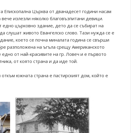
та Епископална Църква от дванадесет години насам
а вече излезли няколко благовъзпитани девици.
т едно църковно здание, дето да се събират на
да слушат живото Евангелско слово. Тази нужда се е
дание, което се почна миналата година се свърши
бре разположена на ъгъла срещу Американското
едно от най-красивите на гр. Ловеч и е първото
ника, от която страна и да иде той.
 откъм южната страна е пастирският дом, който е