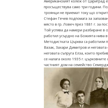
Американският колеж от Цариград е 
просъществува само три години. П
троянци не приемат току що открити
Стефан Гечев подпомага за запазва
място в гр. Ловеч през 1881 г. за 
Той успява да намери разбиране в с
работил усърдно на Божията нива в 
Методистката Църква са работили п
Вазак, Захари Димитров и неговата
неговата съпруга Елза, които преби
се налага около 1935 г. църковните 
частният дом на семейство Семердж