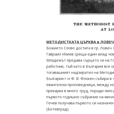
МЕТОДИСТКАТА ЦЪРКВА в ЛОВЕЧ е 
Божието Слово достига в гр. Ловеч.
Гавраил Илиев среща един млад чов
Младежът предава сърцето си на Го
работник, тъй като в България все 
тогавашният надзирател на Методи
България г-н Ф. В. Флокен събира в 
евангелски проповедници, между ко
прекарва в много труд, поради липс
първото годишно събрание на мисията
Гечев получава първото си назначен
(Ботевград).