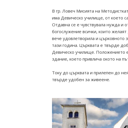
В гр. Ловеч Мисията на Методистка
има Девическо училище, от което с
Отдавна се е чувствувала нужда и о
богослужение всички, които желаят 
вече удовлетворила и църковното з
тази година. Църквата е твърде до
Девическо училище. Положението е 
здание, което привлича окото на път
Току до църквата и прилепен до нея
твърде удобен за живеене.