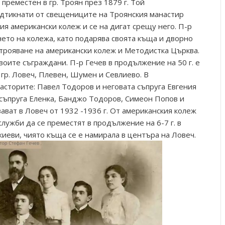
преместен в гр. Троян през 1879 г. Той
одтикнати от свещениците на Троянския манастир
я американски колеж и се на дигат срещу него. П-р
нето на колежа, като подарява своята къща и дворно
построяване на американски колеж и Методистка Църква.
воите съграждани. П-р Гечев в продължение на 50 г. е
гр. Ловеч, Плевен, Шумен и Севлиево. В
асторите: Павел Тодоров и неговата съпруга Евгения
 съпруга Еленка, Банджо Тодоров, Симеон Попов и
вават в Ловеч от 1932 -1936 г. От американския колеж
служби да се преместят в продължение на 6-7 г. в
иеви, чиято къща се е намирала в центъра на Ловеч.