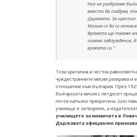
Ние не разбрахме бъл
вместо да гладува, т
Църквата. За щастие
Молим се да се отнася
Времето ще покаже мъ
голямо заблуждение, 
краката си.”
Този критична и честна равносметк
чуждестранните мисии разкрива и 
отношение към България. През 1925
българската мисия с петдесет проце
почти напълно прекратена. Шестим
училище е затворено, а издателска
училището за момичета в Ловеч 
Държавата официално признава 