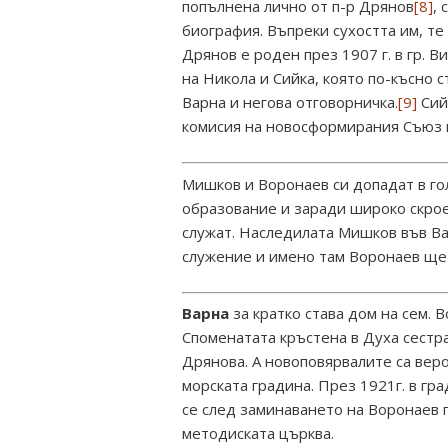
попълнена лично от п-р Дрянов
[8]
,
биография. Въпреки сухостта им, те
Дрянов е роден през 1907 г. в гр. 
на Никола и Сийка, която по-късно 
Варна и негова отговорничка.
[9]
Сий
комисия на новосформирания Съюз 
Мишков и Воронаев си допадат в г
образование и заради широко скрое
служат. Наследилата Мишков във Ва
служение и имено там Воронаев ще 
Варна
за кратко става дом на сем. 
Споменатата кръстена в Духа сестр
Дрянова. А новоповярвалите са вер
морската градина. През 1921г. в г
се след заминаването на Воронаев 
методиската църква.