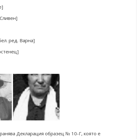
е]
 Сливен]
ел. ред. Варна]
остенец]
хранява Декларация образец № 10-Г, която е