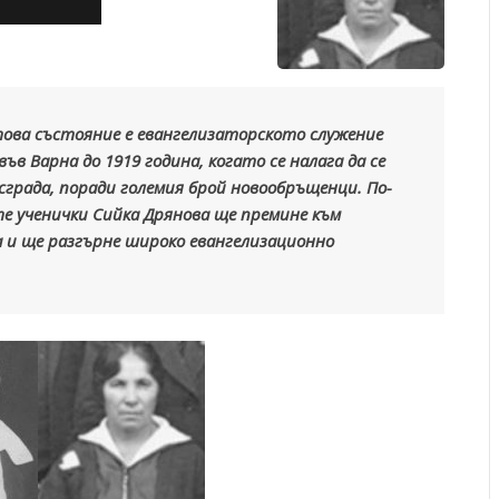
ова състояние е евангелизаторското служение
ъв Варна до 1919 година, когато се налага да се
града, поради големия брой новообръщенци. По-
те ученички Сийка Дрянова ще премине към
 и ще разгърне широко евангелизационно