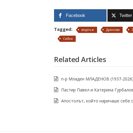
Facebook
Twitter
Tagged:
веднъж
Дрянова
Сийка
Related Articles
п-р Младен МЛАДЕНОВ (1937-2026
Пастир Павел и Катерина Гурбало
Апостолът, който наричаше себе с