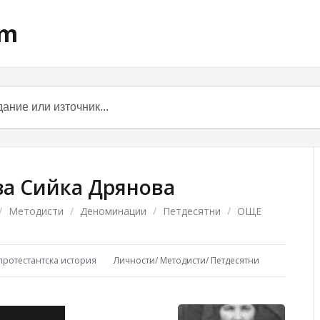
om
а Сийка Дрянова
/
Методисти
/
Деноминации
/
Петдесятни
/
ОЩЕ
протестантска история
Личности
/
Методисти
/
Петдесятни