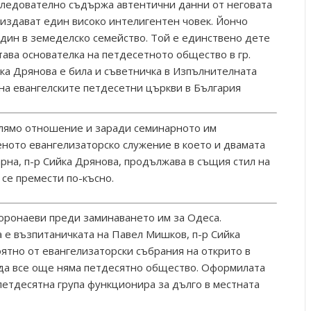
 следователно съдържа автентични данни от неговата
 издават един високо интелигентен човек. Йончо
Видин в земеделско семейство. Той е единствено дете
става основателка на петдесетното общество в гр.
ка Дрянова е била и съветничка в Изпълнителната
на евангелските петдесетни църкви в България
олямо отношение и заради семинарното им
ното евангелизаторско служение в което и двамата
рна, п-р Сийка Дрянова, продължава в същия стил на
се премести по-късно.
Воронаеви преди заминаването им за Одеса.
а е възпитаничката на Павел Мишков, п-р Сийка
оятно от евангелизаторски събрания на открито в
рада все още няма петдесятно общество. Оформилата
петдесятна група функционира за дълго в местната