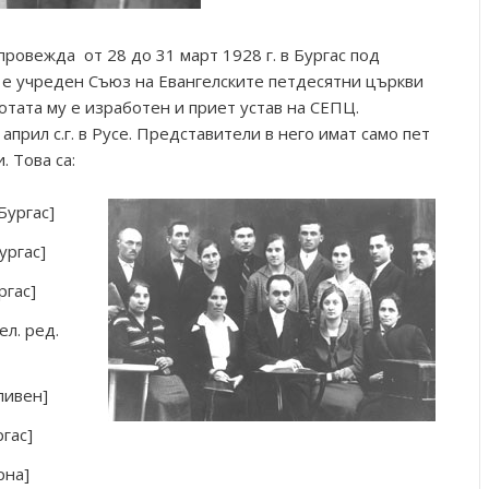
провежда от 28 до 31 март 1928 г. в Бургас под
 е учреден Съюз на Евангелските петдесятни църкви
отата му е изработен и приет устав на СЕПЦ.
прил с.г. в Русе. Представители в него имат само пет
 Това са:
Бургас]
ургас]
ргас]
ел. ред.
ливен]
ргас]
рна]