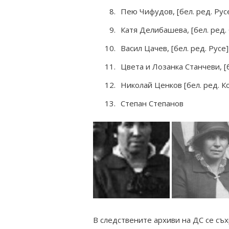
Пею Чифудов, [бел. ред. Рус
Катя Делибашева, [бел. ред.
Васил Цачев, [бел. ред. Русе]
Цвета и Лозанка Станчеви, [б
Николай Ценков [бел. ред. К
Степан Степанов
В следствените архиви на ДС се съ