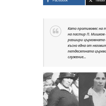
Facebook
Twitter
Като противовес на т
на пастир П. Мишков в
разшири църковната с
късно една от негови
петдесятната църква
служение…