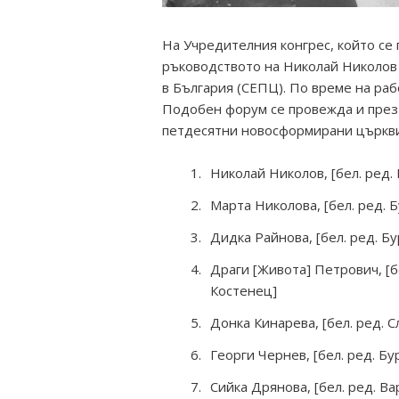
На Учредителния конгрес, който се 
ръководството на Николай Николов
в България (СЕПЦ). По време на раб
Подобен форум се провежда и през а
петдесятни новосформирани църкви.
Николай Николов, [бел. ред. 
Марта Николова, [бел. ред. Б
Дидка Райнова, [бел. ред. Бу
Драги [Живота] Петрович, [б
Костенец]
Донка Кинарева, [бел. ред. С
Георги Чернев, [бел. ред. Бу
Сийка Дрянова, [бел. ред. Ва