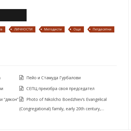
За
ЛИЧНОСТИ
Методисти
Още
Петдесятни
)
Пейо и Стамуда Гурбалови
ви
СЕПЦ преизбра своя председател
и “дякон”
Photo of Nikolcho Boedzhiev’s Evangelical
(Congregational) family, early 20th century,…