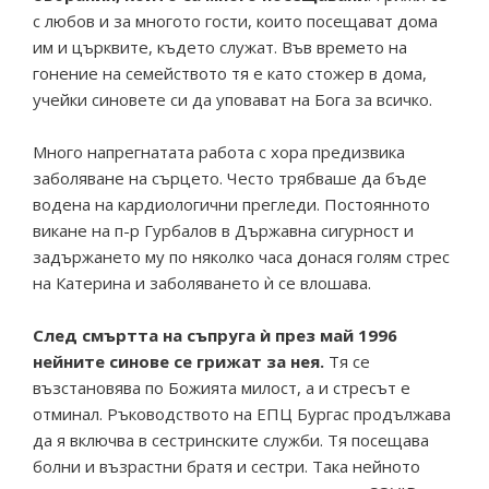
с любов и за многото гости, които посещават дома
им и църквите, където служат. Във времето на
гонение на семейството тя е като стожер в дома,
учейки синовете си да уповават на Бога за всичко.
Много напрегнатата работа с хора предизвика
заболяване на сърцето. Често трябваше да бъде
водена на кардиологични прегледи. Постоянното
викане на п-р Гурбалов в Държавна сигурност и
задържането му по няколко часа донася голям стрес
на Катерина и заболяването ѝ се влошава.
След смъртта на съпруга ѝ през май 1996
нейните синове се грижат за нея.
Тя се
възстановява по Божията милост, а и стресът е
отминал. Ръководството на ЕПЦ Бургас продължава
да я включва в сестринските служби. Тя посещава
болни и възрастни братя и сестри. Така нейното