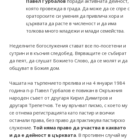
Павел Гурбалов
поради активната дейност,
която провежда в града. Да може да се спре с
ораторските си умения да привлича хора и
църквата да расте в численост и да има
толкова много младежи и млади семейства.
Неделните богослужения стават все по-посетени и
сутрин и в късния следобед. Вярващите се събират
да пеят, да слушат Божието Слово, да се молят и да
общуват в Божия дом.
Чашата на търпението прелива и на 4 януари 1984
година п-р Павел Гурбалов е повикан в Окръжния
народен съвет от другаря Кирил Димитров и
другаря Трепетчов. Те му връчват писмо, с което му
се отнема регистрацията като пастир и всички
останали права, без право да практикува пастирско
служение.
Той няма право да участва в каквато
и да е дейност в църквата
. В противен случай му