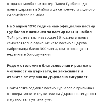
отправят молба към пастир Павел Гурбалов да
поеме църквата в Ямбол и да се премести с цялото
си семейство в Ямбол.
На 5 април 1970 година най-официално пастир
Гурбалов е назначен за пастир на ЕПЦ Ямбол
.
Той пристига там, навършил 36 години и поема
самостоятелно служение като пастир в църква,
наброяваща близо 300 члена, които посещават
неделните богослужения.
Редом с големите благословения и растеж в
численост на църквата, не закъсняват и
атаките от страна на Държавна сигурност.
Почти всяка седмица пастир Гурбалов е привикван
от оперативните служители на Държавна сигурност
и му поставят ултиматуми: