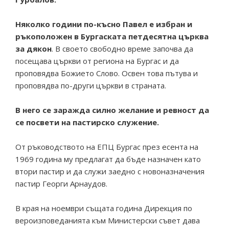
Няколко години по-късно Павел е избран и
ръкоположен в Бургаската петдесятна църква
за дякон
. В своето свободно време започва да
посещава църкви от региона на Бургас и да
проповядва Божието Слово. Освен това пътува и
проповядва по-други църкви в страната.
В него се заражда силно желание и ревност да
се посвети на пастирско служение.
От ръководството на ЕПЦ Бургас през есента на
1969 година му предлагат да бъде назначен като
втори пастир и да служи заедно с новоназначения
пастир Георги Арнаудов.
В края на ноември същата година Дирекция по
вероизповеданията към Министерски съвет дава