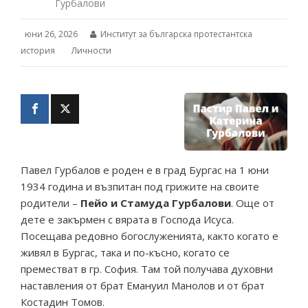
Гурбалови
юни 26, 2026
Институт за българска протестантска
история
Личности
Павел Гурбалов е роден e в град Бургас на 1 юни
1934 година и възпитан под грижите на своите
родители –
Пейо и Стамуда Гурбалови
. Още от
дете е закърмен с вярата в Господа Исуса.
Посещава редовно богослуженията, както когато е
живял в Бургас, така и по-късно, когато се
преместват в гр. София. Tам той получава духовни
наставления от брат Емануил Манолов и от брат
Костадин Томов.