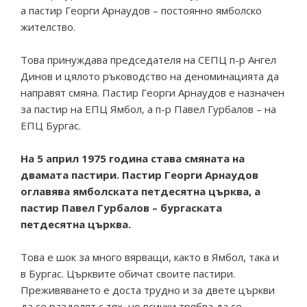
а пастир Георги Арнаудов – постоянно ямболско
жителство.
Това принуждава председателя на СЕПЦ п-р Ангел
Динов и цялото ръководство на деноминацията да
направят смяна. Пастир Георги Арнаудов е назначен
за пастир на ЕПЦ Ямбол, а п-р Павел Гурбалов – на
ЕПЦ Бургас.
На 5 април 1975 година става смяната на
двамата пастири. Пастир Георги Арнаудов
оглавява ямболската петдесятна църква, а
пастир Павел Гурбалов – бургаската
петдесятна църква.
Това е шок за много вярващи, както в Ямбол, така и
в Бургас. Църквите обичат своите пастири.
Преживяването е доста трудно и за двете църкви
да се разделят с тях, но всички трябва да се