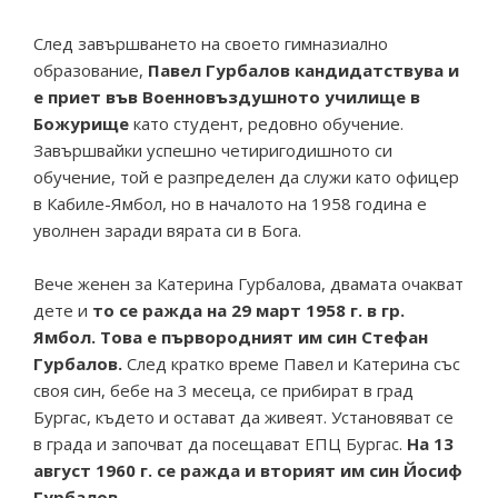
След завършването на своето гимназиално
образование,
Павел Гурбалов кандидатствува и
е приет във Военновъздушното училище в
Божурище
като студент, редовно обучение.
Завършвайки успешно четиригодишното си
обучение, той е разпределен да служи като офицер
в Кабиле-Ямбол, но в началото на 1958 година е
уволнен заради вярата си в Бога.
Вече женен за Катерина Гурбалова, двамата очакват
дете и
то се ражда на 29 март 1958 г. в гр.
Ямбол. Toва е първородният им син Стефан
Гурбалов.
След кратко време Павел и Катерина със
своя син, бебе на 3 месеца, се прибират в град
Бургас, където и остават да живеят. Установяват се
в града и започват да посещават ЕПЦ Бургас.
На 13
август 1960 г. се ражда и вторият им син Йосиф
Гурбалов.