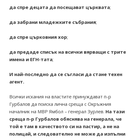
да спре децата да посещават църквата
;
да забрани младежките събрания
;
да спре църковния хор
;
да предаде списък на всички вярващи с трите
имена и ЕГН-тата
;
И най-последно да се съгласи да стане техен
агент.
Всички искания на властите принуждават п-р
Гурбалов да поиска лична среща с Окръжния
началник на МВР Ямбол – генерал Зурлев.
На тази
среща п-р Гурбалов обяснява на генерала, че
той е там в качеството си на пастир, а не на
полицай, и следователно не може да изпълни