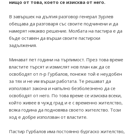
нищо от това, което се изисква от него.
В завършек на дългия разговор генерал Зурлев
обещава да разговаря със своите подчинени и да
намерят някакво решение. Молбата на пастира е да
бъде оставен да върши своите пастирски
задължения.
Минават пет години на търпимост. През това време
властите търсят и измислят нов план как да се
освободят от п-р Гурбалов, понеже той е неудобен
за тях и не им върши работата. Те решават да
използват закона и напълно безболезнено да се
освободят от него. По това време се изисква всеки,
който живее в чужд град и е с временно жителство,
всяка година да подновява своето жителство. Този
ход е добре използван от властите.
Пастир Гурбалов има постоянно бургаско жителство,