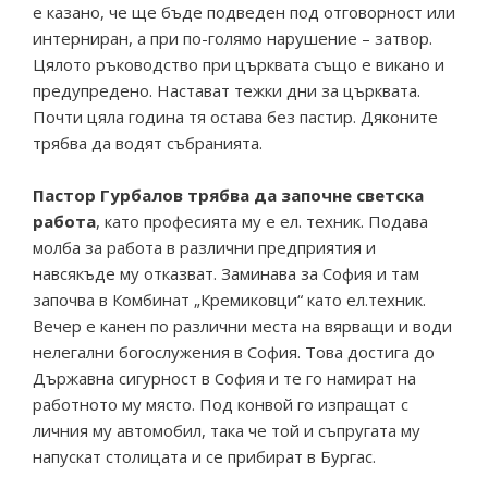
е казано, че ще бъде подведен под отговорност или
интерниран, а при по-голямо нарушение – затвор.
Цялото ръководство при църквата също е викано и
предупредено. Настават тежки дни за църквата.
Почти цяла година тя остава без пастир. Дяконите
трябва да водят събранията.
Пастор Гурбалов трябва да започне светска
работа
, като професията му е ел. техник. Подава
молба за работа в различни предприятия и
навсякъде му отказват. Заминава за София и там
започва в Комбинат „Кремиковци“ като ел.техник.
Вечер е канен по различни места на вярващи и води
нелегални богослужения в София. Това достига до
Държавна сигурност в София и те го намират на
работното му място. Под конвой го изпращат с
личния му автомобил, така че той и съпругата му
напускат столицата и се прибират в Бургас.