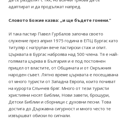
адаптират и да продължат напред.
Словото Божие казва: „и ще бъдете гонени.”
И така пастир Павел Гурбалов започва своето
служение през април 1975 година в ЕПЦ Бургас като
титуляр с натрупан вече пастирски стаж и опит.
Църквата в Бургас наброява над 500 члена. Тя е най-
голямата църква в България и е под постоянен
прицел от властите, от Общината и от Окръжния
народен съвет. Лятно време църквата е посещавана
от много туристи от Западна Европа, които почиват
на курорта Слънчев бряг. Много от тези туристи
християни носят Библии, Нови завети, брошури,
Детски Библии и сборници с духовни песни. Това
достига до Държавна сигурност и много често те
извършват обиски по сигнали.