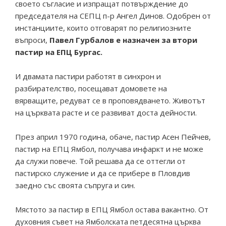
своето съгласие и изпращат потвърждение до
председателя на СЕПЦ п-р Ангел Динов. Одобрен от
инстанциите, които отговарят по религиозните
въпроси,
Павел Гурбалов е назначен за втори
пастир на ЕПЦ Бургас.
И двамата пастири работят в синхрон и
разбирателство, посещават домовете на
вярващите, редуват се в проповядването. Животът
на църквата расте и се развиват доста дейности.
През април 1970 година, обаче, пастир Асен Пейчев,
пастир на ЕПЦ Ямбол, получава инфаркт и не може
да служи повече. Той решава да се оттегли от
пастирско служение и да се прибере в Пловдив
заедно със своята съпруга и син.
Мястото за пастир в ЕПЦ Ямбол остава вакантно. От
духовния съвет на Ямболската петдесятна църква