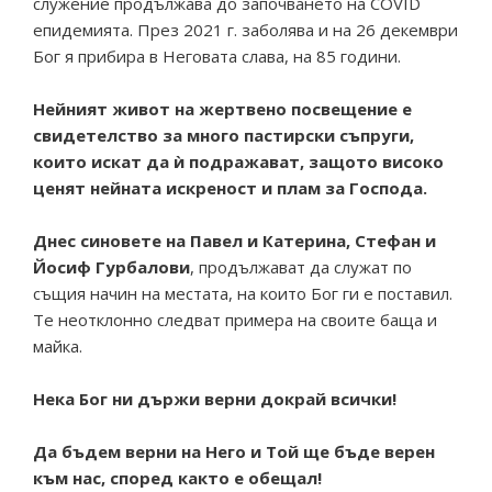
служение продължава до започването на COVID
епидемията. През 2021 г. заболява и на 26 декември
Бог я прибира в Неговата слава, на 85 години.
Нейният живот на жертвено посвещение е
свидетелство за много пастирски съпруги,
които искат да ѝ подражават, защото високо
ценят нейната искреност и плам за Господа.
Днес синовете на Павел и Катерина, Стефан и
Йосиф Гурбалови
, продължават да служат по
същия начин на местата, на които Бог ги е поставил.
Те неотклонно следват примера на своите баща и
майка.
Нека Бог ни държи верни докрай всички!
Да бъдем верни на Него и Той ще бъде верен
към нас, според както е обещал!