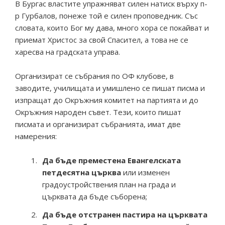
В Бургас властите упражняват силен натиск върху п-
р Гурбалов, понеже той е силен проповедник. Със
словата, които Бог му дава, много хора се покайват и
приемат Христос за свой Спасител, а това не се
харесва на градската управа.
Организират се събрания по ОФ клубове, в
заводите, училищата и умишлено се пишат писма и
изпращат до Окръжния комитет на партията и до
Окръжния народен съвет. Тези, които пишат
писмата и организират събранията, имат две
намерения:
Да бъде преместена Евангелската
петдесятна църква
или изменен
градоустройствения план на града и
църквата да бъде съборена;
Да бъде отстранен пастира на църквата