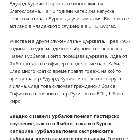
Едуард Куриян. Църквата е много жива и
благословена. На 16 години Катерина напуска
селото и отива в Бургас да учи гимназия. Включва се
активно в младежкото служение в ЕПЦ Бургас.
Участва и в други служения към църквата. През 1957
година на едно младежко събрание се запознава с
Павел Гурбалов, който посещава църквата. Идва от
Ямбол, където е офицер в поделение на с. Кабиле.
След много кратко време правят годеж, на който
присъства п-р Едуард Куриян и неговата съпруга
Лиляна. След това сключват граждански брак в
София и са венчани от п-р Русинов на ЕПЦ 1 Бачо
Киро.
Заедно с Павел Гурбалов поемат пастирско
служение, както в Ямбол, така и в Бургас.
Катерина Гурбалова поема сестринските
събрания, които са много посещавани
. Грижи се