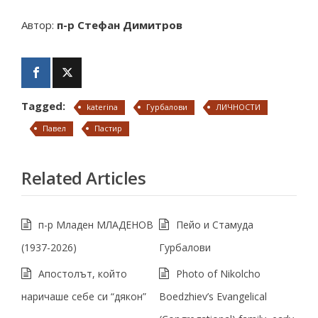
Автор:
п-р Стефан Димитров
Tagged:
katerina
Гурбалови
ЛИЧНОСТИ
Павел
Пастир
Related Articles
п-р Младен МЛАДЕНОВ
Пейо и Стамуда
(1937-2026)
Гурбалови
Апостолът, който
Photo of Nikolcho
наричаше себе си “дякон”
Boedzhiev’s Evangelical