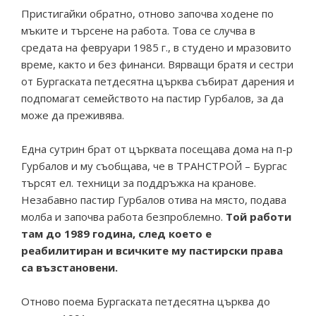
Пристигайки обратно, отново започва ходене по
мъките и търсене на работа. Това се случва в
средата на февруари 1985 г., в студено и мразовито
време, както и без финанси. Вярващи братя и сестри
от Бургаската петдесятна църква събират дарения и
подпомагат семейството на пастир Гурбалов, за да
може да преживява.
Една сутрин брат от църквата посещава дома на п-р
Гурбалов и му съобщава, че в ТРАНСТРОЙ – Бургас
търсят ел. техници за поддръжка на кранове.
Незабавно пастир Гурбалов отива на място, подава
молба и започва работа безпроблемно.
Той работи
там до 1989 година, след което е
реабилитиран и всичките му пастирски права
са възстановени.
Отново поема Бургаската петдесятна църква до