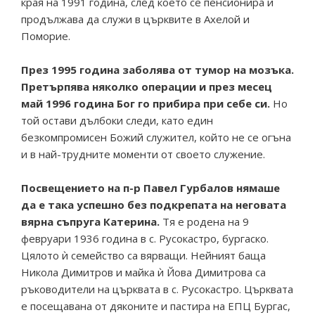
края на 1991 година, след което се пенсионира и
продължава да служи в църквите в Ахелой и
Поморие.
През 1995 година заболява от тумор на мозъка.
Претърпява няколко операции и през месец
май 1996 година Бог го прибира при себе си.
Но
той остави дълбоки следи, като един
безкомпромисен Божий служител, който не се огъна
и в най-трудните моменти от своето служение.
Посвещението на п-р Павел Гурбалов нямаше
да е така успешно без подкрепата на неговата
вярна съпруга Катерина.
Тя е родена на 9
февруари 1936 година в с. Русокастро, бургаско.
Цялото ѝ семейство са вярващи. Нейният баща
Никола Димитров и майка ѝ Йова Димитрова са
ръководители на църквата в с. Русокастро. Църквата
е посещавана от дяконите и пастира на ЕПЦ Бургас,