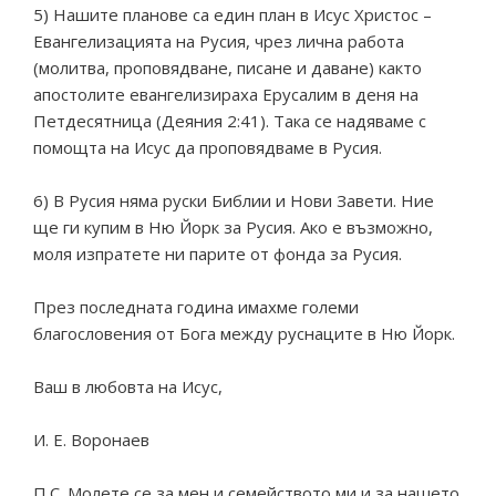
5) Нашите планове са един план в Исус Христос –
Евангелизацията на Русия, чрез лична работа
(молитва, проповядване, писане и даване) както
апостолите евангелизираха Ерусалим в деня на
Петдесятница (Деяния 2:41). Така се надяваме с
помощта на Исус да проповядваме в Русия.
6) В Русия няма руски Библии и Нови Завети. Ние
ще ги купим в Ню Йорк за Русия. Ако е възможно,
моля изпратете ни парите от фонда за Русия.
През последната година имахме големи
благословения от Бога между руснаците в Ню Йорк.
Ваш в любовта на Исус,
И. Е. Воронаев
П.С. Молете се за мен и семейството ми и за нашето