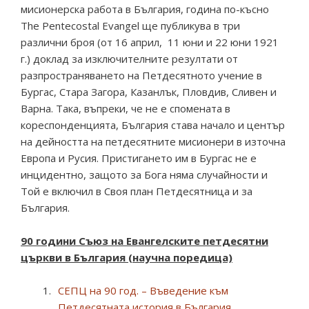
мисионерска работа в България, година по-късно
The Pentecostal Evangel ще публикува в три
различни броя (от 16 април, 11 юни и 22 юни 1921
г.) доклад за изключителните резултати от
разпространяването на Петдесятното учение в
Бургас, Стара Загора, Казанлък, Пловдив, Сливен и
Варна. Така, въпреки, че не е спомената в
кореспонденцията, България става начало и център
на дейността на петдесятните мисионери в източна
Европа и Русия. Пристигането им в Бургас не е
инцидентно, защото за Бога няма случайности и
Той е включил в Своя план Петдесятница и за
България.
90 години С
ъюз на Е
вангелските петдесятни
църкви в България (научна поредица)
СЕПЦ на 90 год. – Въведение към
Петдесятната история в България