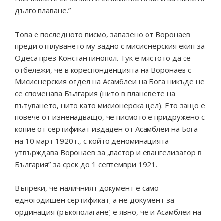
дълго плаване.”
Това е последното писмо, запазено от Воронаев
преди отплуването му задно с мисионерския екип за
Одеса през Константинопол. Тук е мястото да се
отбележи, че в кореспонденцията на Воронаев с
Мисионерския отдел на Асамблеи на Бога никъде не
се споменава България (нито в плановете на
пътуването, нито като мисионерска цел). Ето защо е
повече от изненадващо, че писмото е придружено с
копие от сертификат издаден от Асамблеи на Бога
на 10 март 1920 г., с който деноминацията
утвърждава Воронаев за „пастор и евангелизатор в
България” за срок до 1 септември 1921.
Въпреки, че наличният документ е само
едногодишен сертификат, а не документ за
ординация (ръкополагане) е явно, че и Асамблеи на