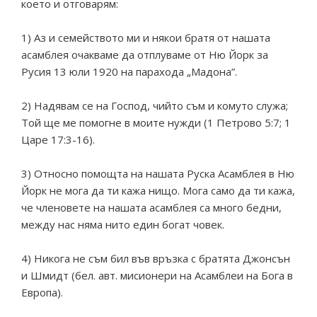
което и отговарям:
1) Аз и семейството ми и някои братя от нашата
асамблея очакваме да отплуваме от Ню Йорк за
Русия 13 юли 1920 на парахода „Мадона”.
2) Надявам се на Господ, чийто съм и комуто служа;
Той ще ме помогне в моите нужди (1 Петрово 5:7; 1
Царе 17:3-16).
3) Относно помощта на нашата Руска Асамблея в Ню
Йорк не мога да ти кажа нищо. Мога само да ти кажа,
че членовете на нашата асамблея са много бедни,
между нас няма нито един богат човек.
4) Никога не съм бил във връзка с братята Джонсън
и Шмидт (бел. авт. мисионери на Асамблеи на Бога в
Европа).