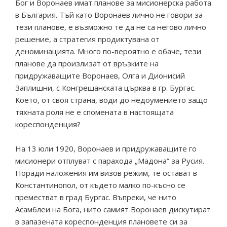
Бог и Воронаев имат планове за мисионерска работа
в България. Тъй като Воронаев лично не говори за
тези планове, е възможно те да не са негово лично
решение, а стратегия продиктувана от
деноминацията. Много по-вероятно е обаче, тези
планове да произлизат от връзките на
придружаващите Воронаев, Олга и Дионисий
Заплишни, с Конгрешанската църква в гр. Бургас.
Което, от своя страна, води до недоумението защо
тяхната роля не е спомената в настоящата
кореспонденция?
На 13 юли 1920, Воронаев и придружаващите го
мисионери отплуват с парахода „Мадона” за Русия.
Поради наложения им визов режим, те остават в
Константинопол, от където малко по-късно се
преместват в град Бургас. Въпреки, че нито
Асамблеи на Бога, нито самият Воронаев дискутират
в запазената кореспонденция плановете си за