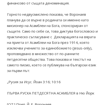
финансово от същата деноминация.
Горното недвусмислено показва, че Воронаев
планува да се върне в родината си именно като
мисионер на Асамблеи на Бога, спонсориран от
същите. Само по себе си, това диктува богословско и
практическо съгласуване с Декларацията на вярата
на приета от Асамблеи на Бога през 1914, която
изключва учението за единобожието (Jesus-only),
проповядвано в множество от по-ранните
петдесятни общества. Това показва и текстът на
самото писмо, което се публикува на български език
за първи път:
„Русия за Исус. Йоан 3:16; 10:16
ПЪРВА РУСКА ПЕТДЕСЯТНА АСАМБЛЕЯ в Ню Йорк
[OT:] Преп. Й. Е. Воронаев