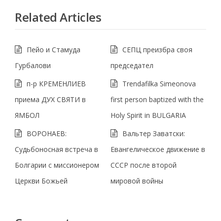
Related Articles
Пейо и Стамуда
СЕПЦ преизбра своя
Гурбалови
председател
п-р КРЕМЕНЛИЕВ
Trendafilka Simeonova
приема ДУХ СВЯТИ в
first person baptized with the
ЯМБОЛ
Holy Spirit in BULGARIA
ВОРОНАЕВ:
Вальтер Заватски:
Судьбоносная встреча в
Евангелическое движение в
Болгарии с миссионером
СССР после второй
Церкви Божьей
мировой войны