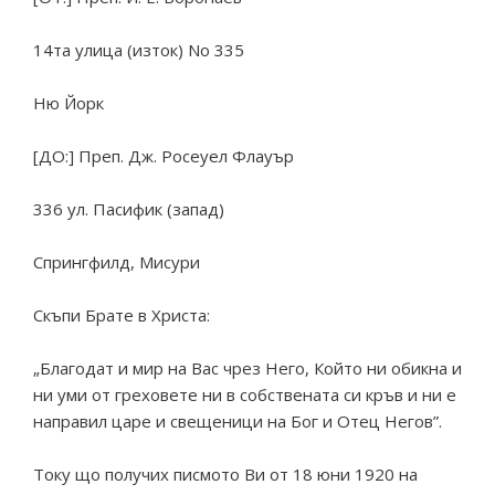
14та улица (изток) No 335
Ню Йорк
[ДО:] Преп. Дж. Росеуел Флауър
336 ул. Пасифик (запад)
Спрингфилд, Мисури
Скъпи Брате в Христа:
„Благодат и мир на Вас чрез Него, Който ни обикна и
ни уми от греховете ни в собствената си кръв и ни е
направил царе и свещеници на Бог и Отец Негов”.
Току що получих писмото Ви от 18 юни 1920 на