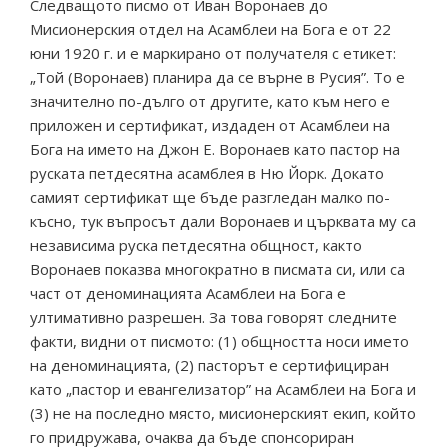
Следващото писмо от Иван Воронаев до
Мисионерския отдел на Асамблеи на Бога е от 22
юни 1920 г. и е маркирано от получателя с етикет:
„Той (Воронаев) планира да се върне в Русия”. То е
значително по-дълго от другите, като към него е
приложен и сертификат, издаден от Асамблеи на
Бога на името на Джон Е. Воронаев като пастор на
руската петдесятна асамблея в Ню Йорк. Докато
самият сертификат ще бъде разгледан малко по-
късно, тук въпросът дали Воронаев и църквата му са
независима руска петдесятна общност, както
Воронаев показва многократно в писмата си, или са
част от деноминацията Асамблеи на Бога е
ултимативно разрешен. За това говорят следните
факти, видни от писмото: (1) общността носи името
на деноминацията, (2) пасторът е сертифициран
като „пастор и евангелизатор” на Асамблеи на Бога и
(3) не на последно място, мисионерският екип, който
го придружава, очаква да бъде спонсориран