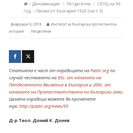
/
Деноминации
/
Петдесятни
/
СЕПЦ на 90
год. – Писма от България 1920 (част 3)
февруари 9, 2018
Институт за българска протестантска
история
Петдесятни
Статията е част от поредицата на
Pastir.org
по
случай честването на
95г. от началото на
Петдесятното движение в България
и
200г. от
началото на Протестантството по български земи
.
Цялата поредица можете да прочетете
тук:
http://pastir.org/news/95
Д-р Теол. Доний К. Донев