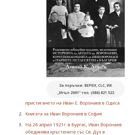
За поръчки: ВЕРЕН, CLC, ИК
„Игъл-2001“ тел. (086) 821 522
пристигането на Иван Е. Воронаев в Одеса
Книгата за Иван Воронаев в София
На 26 април 1921г. в Бургас, Иван Воронаев
обединява кръстените със Св. Дух в