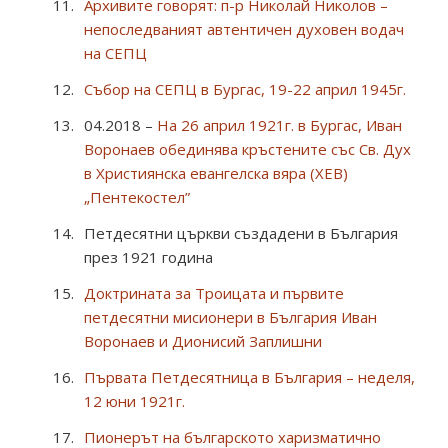
Архивите говорят: п-р Николай Николов –
непоследваният автентичен духовен водач
на СЕПЦ
Събор на СЕПЦ в Бургас, 19-22 април 1945г.
04.2018 –
На 26 април 1921г. в Бургас, Иван
Воронаев обединява кръстените със Св. Дух
в Християнска евангелска вяра (ХЕВ)
„Пентекостел”
Петдесятни църкви създадени в България
през 1921 година
Доктрината за Троицата и първите
петдесятни мисионери в България Иван
Воронаев и Дионисий Заплишни
Първата Петдесятница в България – неделя,
12 юни 1921г.
Пионерът на българското харизматично