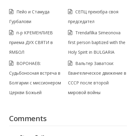
Пейо и Стамуда
СЕПЦ преизбра своя
Гурбалови
председател
п-р КРЕМЕНЛИЕВ
Trendafilka Simeonova
приема ДУХ СВЯТИ в
first person baptized with the
ЯМБОЛ
Holy Spirit in BULGARIA
ВОРОНАЕВ:
Вальтер Заватски:
Судьбоносная встреча в
Евангелическое движение в
Болгарии с миссионером
СССР после второй
Церкви Божьей
мировой войны
Comments