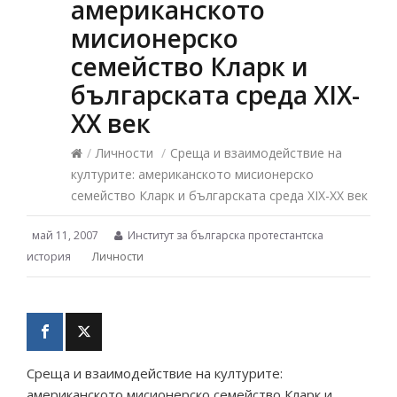
американското
мисионерско
семейство Кларк и
българската среда ХІХ-
ХХ век
/
Личности
/
Среща и взаимодействие на
културите: американското мисионерско
семейство Кларк и българската среда ХІХ-ХХ век
май 11, 2007
Институт за българска протестантска
история
Личности
Среща и взаимодействие на културите:
американското мисионерско семейство Кларк и