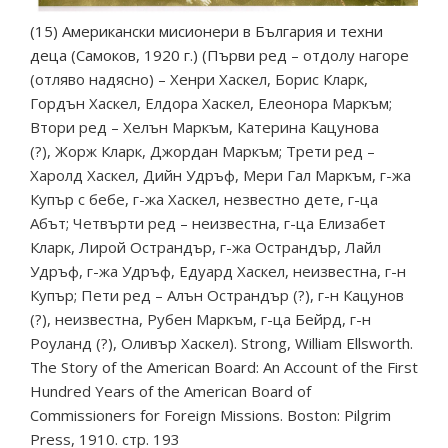
(15) Американски мисионери в България и техни
деца (Самоков, 1920 г.) (Първи ред
– отдолу нагоре
(отляво надясно) – Хенри Хаскел, Борис Кларк,
Гордън Хаскел, Елдора Хаскел, Елеонора Маркъм;
Втори ред – Хелън Маркъм, Катерина Кацунова
(?), Жорж Кларк, Джордан Маркъм; Трети ред –
Харолд Хаскел, Дийн Удръф, Мери Гал Маркъм, г-жа
Купър с бебе, г-жа Хаскел, незвестно дете, г-ца
Абът; Четвърти ред – неизвестна, г-ца Елизабет
Кларк, Лирой Острандър, г-жа Острандър, Лайл
Удръф, г-жа Удръф, Едуард Хаскел, неизвестна, г-н
Купър; Пети ред – Алън Острандър (?), г-н Кацунов
(?), неизвестна, Рубен Маркъм, г-ца Бейрд, г-н
Роуланд (?), Оливър Хаскел). Strong, William Ellsworth.
The Story of the American Board: An Account of the First
Hundred Years of the American Board of
Commissioners for Foreign Missions. Boston: Pilgrim
Press, 1910. стр. 193