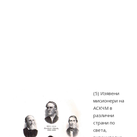
(5) Изявени
мисионери на
АСКЧМ в
различни
страни по
света,