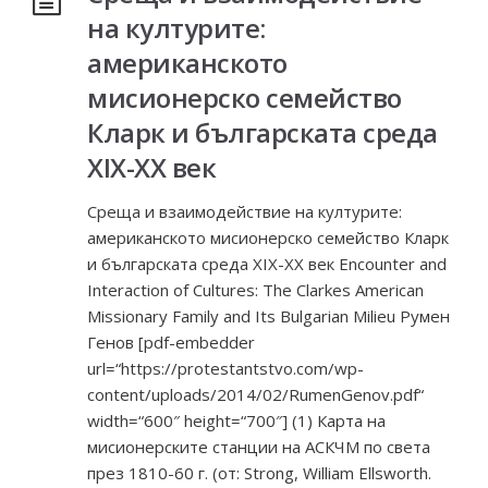
на културите:
американското
мисионерско семейство
Кларк и българската среда
ХІХ-ХХ век
Среща и взаимодействие на културите:
американското мисионерско семейство Кларк
и българската среда ХІХ-ХХ век Encounter and
Interaction of Cultures: The Clarkes American
Missionary Family and Its Bulgarian Milieu Румен
Генов [pdf-embedder
url=“https://protestantstvo.com/wp-
content/uploads/2014/02/RumenGenov.pdf“
width=“600″ height=“700″] (1) Карта на
мисионерските станции на АСКЧМ по света
през 1810-60 г. (от: Strong, William Ellsworth.