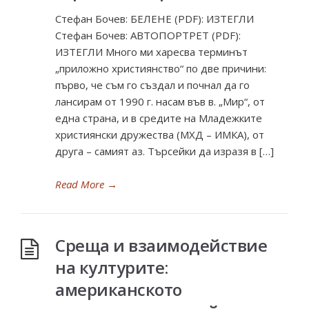
Стефан Бочев: БЕЛЕНЕ (PDF): ИЗТЕГЛИ
Стефан Бочев: АВТОПОРТРЕТ (PDF):
ИЗТЕГЛИ Много ми харесва терминът
„приложно християнство“ по две причини:
първо, че съм го създал и почнал да го
лансирам от 1990 г. насам във в. „Мир“, от
една страна, и в средите на Младежките
християнски дружества (МХД – ИМКА), от
друга – самият аз. Търсейки да изразя в […]
Read More
→
Среща и взаимодействие
на културите:
американското