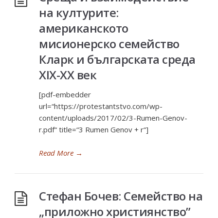
на културите:
американското
мисионерско семейство
Кларк и българската среда
ХІХ-ХХ век
[pdf-embedder
url=“https://protestantstvo.com/wp-
content/uploads/2017/02/3-Rumen-Genov-
r.pdf“ title=“3 Rumen Genov + r“]
Read More
→
Стефан Бочев: Семейство на
„приложно християнство”