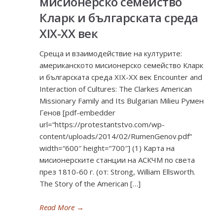
мисионерско семейство
Кларк и българската среда
ХІХ-ХХ век
Среща и взаимодействие на културите:
американското мисионерско семейство Кларк
и българската среда ХІХ-ХХ век Encounter and
Interaction of Cultures: The Clarkes American
Missionary Family and Its Bulgarian Milieu Румен
Генов [pdf-embedder
url=“https://protestantstvo.com/wp-
content/uploads/2014/02/RumenGenov.pdf“
width=“600″ height=“700″] (1) Карта на
мисионерските станции на АСКЧМ по света
през 1810-60 г. (от: Strong, William Ellsworth.
The Story of the American […]
Read More
→