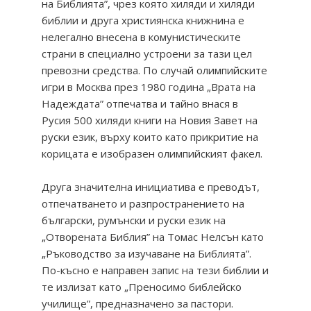
на Библията”, чрез която хиляди и хиляди
библии и друга християнска книжнина е
нелегално внесена в комунистическите
страни в специално устроени за тази цел
превозни средства. По случай олимпийските
игри в Москва през 1980 година „Врата на
Надеждата” отпечатва и тайно внася в
Русия 500 хиляди книги на Новия Завет на
руски език, върху които като прикритие на
корицата е изобразен олимпийският факел.
Друга значителна инициатива е преводът,
отпечатването и разпространението на
български, румънски и руски език на
„Отворената Библия” на Томас Нелсън като
„Ръководство за изучаване на Библията”.
По-късно е направен запис на тези библии и
тe излизат като „Преносимо библейско
училище”, предназначено за пастори.