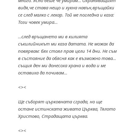
много. Ясно беше че умирам… Охраняващият
видя,че става нещо и хукна навън,връщайки
се след малко с лекар. Той ме погледна и каза:
Този човек умира…
…след връщането ми в килията
съкилийникът ми каза датата. Не можах да
повярвам: бях стоял прав цели 14 дни.
Не съм
в състояние да обясня как е възможно това…
същия ден ми донесоха храна и вода и ме
оставиха да почивам…
<><
Ще съборят църковната сграда, но ще
остане истинската живата Църква, Тялото
Христово, Страдащата църква.
<><