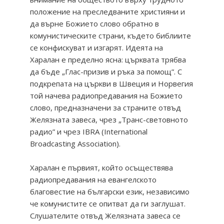
положение на преследваните християни и
да върне Божието слово обратно в
комунистическите страни, където библиите
се конфискуват и изгарят. Идеята на
Харалан е пределно ясна: църквата трябва
да бъде „Глас-призив и ръка за помощ”. С
подкрепата на църкви в Швеция и Норвегия
той начева радиопредавания на Божието
слово, предназначени за страните отвъд
Желязната завеса, чрез „Транс-световното
радио” и чрез IBRA (International
Broadcasting Association).
Харалан е първият, който осъществява
радиопредавания на евангелското
благовестие на български език, независимо
че комунистите се опитват да ги заглушат.
Слушателите отвъд Желязната завеса се