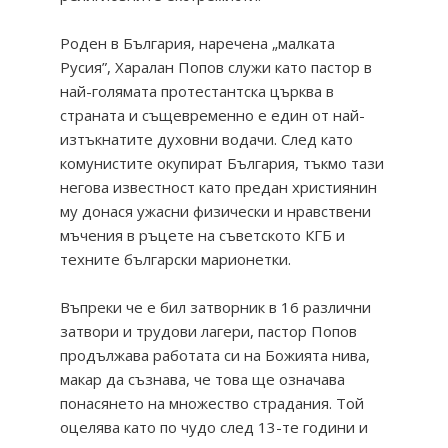
Роден в България, наречена „малката
Русия”, Харалан Попов служи като пастор в
най-голямата протестантска църква в
страната и същевременно е един от най-
изтъкнатите духовни водачи. След като
комунистите окупират България, тъкмо тази
негова известност като предан християнин
му донася ужасни физически и нравствени
мъчения в ръцете на съветското КГБ и
техните български марионетки.
Въпреки че е бил затворник в 16 различни
затвори и трудови лагери, пастор Попов
продължава работата си на Божията нива,
макар да съзнава, че това ще означава
понасянето на множество страдания. Той
оцелява като по чудо след 13-те години и