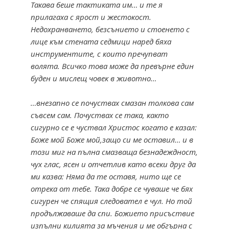
Такава беше тактиката им… и те я
прилагаха с ярост и жестокост.
Недохранването, безсънието и стоенето с
лице към стената седмици наред бяха
инструментите, с които пречупват
волята. Всичко това може да превърне един
буден и мислещ човек в животно…
…внезапно се почуствах смазан толкова сам
съвсем сам. Почуствах се така, както
сигурно се е чуствал Христос когато е казал:
Боже мой Боже мой,защо си ме оставил… и в
този миг на пълна смазваща безнадеждност,
чух глас, ясен и отчетлив като всеки друг да
ми казва: Няма да те оставя, нито ще се
отрека от тебе. Така добре се чуваше че бях
сигурен че спящия следовател е чул. Но той
продължаваше да спи. Божието присъствие
изпълни килията за мъчения и ме обгърна с