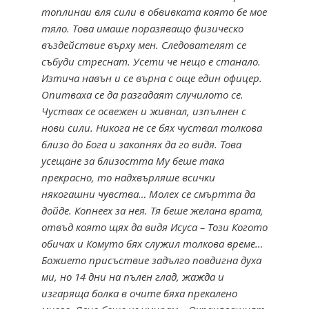
топлинаи вля сили в обвивката която бе мое
тяло. Това имаше поразяващо физическо
въздействие върху мен. Следователят се
събуди стреснат. Усети че нещо е станало.
Изтича навън и се върна с още един офицер.
Опитваха се да разгадаят случилото се.
Чуствах се освежен и живнал, изпълнен с
нови сили. Никога не се бях чуствал толкова
близо до Бога и закопнях да го видя. Това
усещане за близостта Му беше така
прекрасно, то надхвърляше всички
някогашни чувства… Молех се смъртта да
дойде. Копнеех за нея. Тя беше желана врата,
отвъд която щях да видя Исуса – Този Когото
обичах и Комуто бях служил толкова време…
Божието присъствие задълго повдигна духа
ми, но 14 дни на пълен глад, жажда и
изгаряща болка в очите бяха прекалено