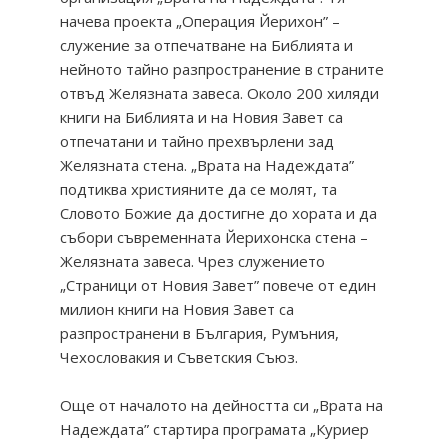
начева проекта „Операция Йерихон” –
служение за отпечатване на Библията и
нейното тайно разпространение в страните
отвъд Желязната завеса. Около 200 хиляди
книги на Библията и на Новия Завет са
отпечатани и тайно прехвърлени зад
Желязната стена. „Врата на Надеждата”
подтиква християните да се молят, та
Словото Божие да достигне до хората и да
събори съвременната Йерихонска стена –
Желязната завеса. Чрез служението
„Страници от Новия Завет” повече от един
милион книги на Новия Завет са
разпространени в България, Румъния,
Чехословакия и Съветския Съюз.
Още от началото на дейността си „Врата на
Надеждата” стартира програмата „Куриер