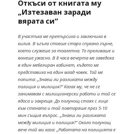
Откъси от книгата му
„Изтезаван заради
вярата си“
В участъка ме претърсиха и заключиха в
килия. В ъгъла стоеше старо спукано гърне,
което служеше за тоалетна. То преливаше и
вонеше ужасно. В 8 часа вечерта ме заведоха
в един мебелиран кабинет, където ме
представиха на един млад човек. Той ме
попита: „Знаеш ли разликата между
полиция и милиция?“ Казах му, че не се
занимавам с милиционерски работи и той се
ядоса и закрещя. До полунощ стоях с лице
към стената и той повтаряше през 5-10
мин същия въпрос. „Знаеш ли разликата
между милиция и полиция?“ Около полунощ
вече той ми каза: „Работата на полицията е