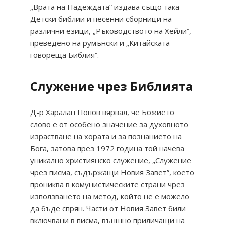
„Врата на Надеждата” издава също така
Детски библии и песенни сборници на
различни езици, „Ръководството на Хейли”,
преведено на румънски и „Китайската
говореща Библия”.
Служение чрез Библията
Д-р Харалан Попов вярвал, че Божието
слово е от особено значение за духовното
израстване на хората и за познанието на
Бога, затова през 1972 година той начева
уникално християнско служение, „Служение
чрез писма, съдържащи Новия Завет”, което
прониква в комунистическите страни чрез
използването на метод, който не е можело
да бъде спрян. Части от Новия Завет били
включвани в писма, външно приличащи на