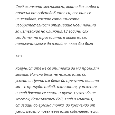
След всичката жестокост, която бях видял и
понесъл от себеподобните си, все още се
изненадвах, когато сатанинската
изобретателност откриваше нови начини
за изтезание на ближния.13 години бях
свидетел на трагедията в какво низко
положение,може да изпадне човек без Бога
<><
Комунистите не се опитваха да ми промият
мозъка. Наясно бяха, че никога няма да
успеят… Целта им беше да пречупят волята
ми – с принуда, побой, изтезания, унижения
и глад докато се сломи и рухне. Нужен беше
жесток, безмилостен бой, глад и мъчения,
стигащи до връхна точка, до кресчендо от
ужас, където човек вече няма собствена воля.