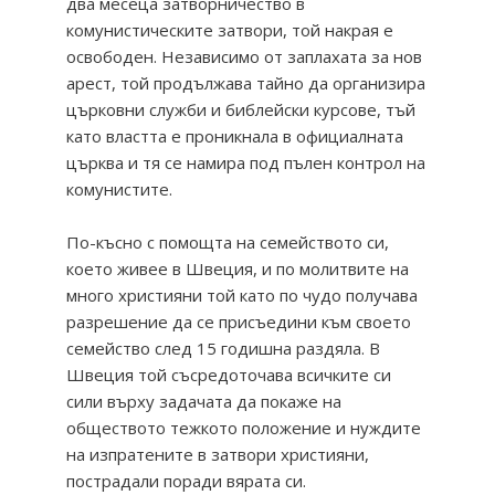
два месеца затворничество в
комунистическите затвори, той накрая е
освободен. Независимо от заплахата за нов
арест, той продължава тайно да организира
църковни служби и библейски курсове, тъй
като властта е проникнала в официалната
църква и тя се намира под пълен контрол на
комунистите.
По-късно с помощта на семейството си,
което живее в Швеция, и по молитвите на
много християни той като по чудо получава
разрешение да се присъедини към своето
семейство след 15 годишна раздяла. В
Швеция той съсредоточава всичките си
сили върху задачата да покаже на
обществото тежкото положение и нуждите
на изпратените в затвори християни,
пострадали поради вярата си.