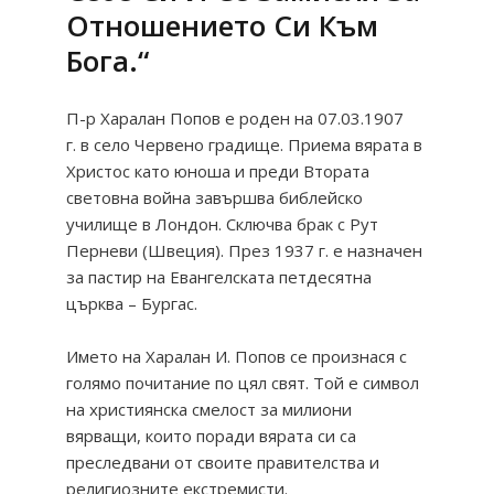
Отношението Си Към
Бога.“
П-р Харалан Попов е роден на 07.03.1907
г. в село Червено градище. Приема вярата в
Христос като юноша и преди Втората
световна война завършва библейско
училище в Лондон. Сключва брак с Рут
Перневи (Швеция). През 1937 г. е назначен
за пастир на Евангелската петдесятна
църква – Бургас.
Името на Харалан И. Попов се произнася с
голямо почитание по цял свят. Той е символ
на християнска смелост за милиони
вярващи, които поради вярата си са
преследвани от своите правителства и
религиозните екстремисти.