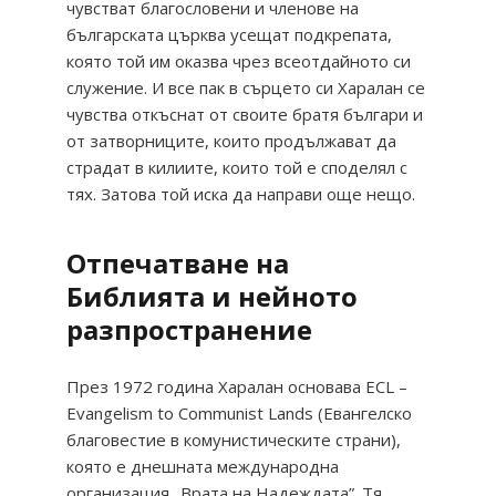
чувстват благословени и членове на
българската църква усещат подкрепата,
която той им оказва чрез всеотдайното си
служение. И все пак в сърцето си Харалан се
чувства откъснат от своите братя българи и
от затворниците, които продължават да
страдат в килиите, които той е споделял с
тях. Затова той иска да направи още нещо.
Отпечатване на
Библията и нейното
разпространение
През 1972 година Харалан основава ECL –
Evangelism to Communist Lands (Евангелско
благовестие в комунистическите страни),
която е днешната международна
организация „Врата на Надеждата”. Тя