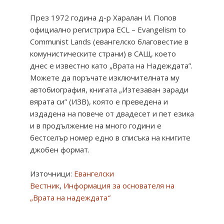
През 1972 година д-р Харалан И. Попов
официално регистрира ECL – Evangelism to
Communist Lands (евангелско благовестие в
комунистическите страни) в САЩ, което
днес е известно като „Врата на Надеждата”.
Можете да поръчате изключителната му
автобиография, книгата „Изтезаван заради
вярата си” (ИЗВ), която е преведена и
издадена на повече от двадесет и пет езика
и в продължение на много години е
бестселър номер едно в списъка на книгите
джобен формат.
Източници:
Евангелски
Вестник
,
Информация за основателя на
„Врата на надеждата
“