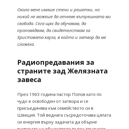
Около мене имаше стени и решетки, но
никой не можеше да отнеме вътрешната ми
свобода. Сега щях да обучавам, да
проповядвам, да свидетелствам за
Христовата кауза, в който и затвор да ме
сложеха.
Радиопредавания за
страните зад Желязната
завеса
През 1963 година пастор Попов като по
чудо е освободен от затвора и се
присъединява към семейството си в
Швеция. Той веднага съсредоточава цялата
си енергия върху задачата да обърне
внимание на обществото върху трудното