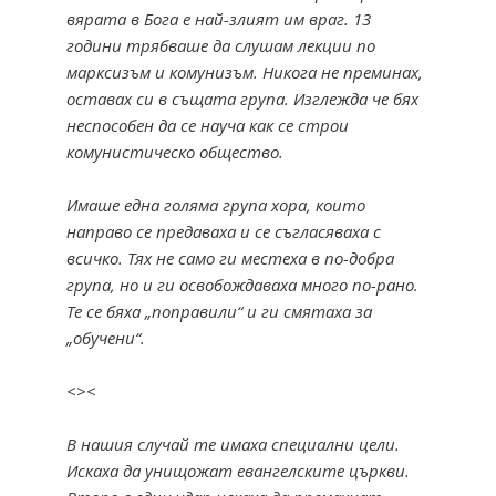
вярата в Бога е най-злият им враг. 13
години трябваше да слушам лекции по
марксизъм и комунизъм. Никога не преминах,
оставах си в същата група. Изглежда че бях
неспособен да се науча как се строи
комунистическо общество.
Имаше една голяма група хора, които
направо се предаваха и се съгласяваха с
всичко. Тях не само ги местеха в по-добра
група, но и ги освобождаваха много по-рано.
Те се бяха „поправили“ и ги смятаха за
„обучени“.
<><
В нашия случай те имаха специални цели.
Искаха да унищожат евангелските църкви.