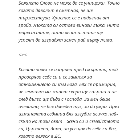
Божието Слово не може да се унищожи. Точнo
когато дяволът е сметнал, че ще
тържествува, Христос се е надигнал от
гроба. Лъжата си остава винаги лъжа. Нито
марксистите, нито ленинистите ще
успеят да изградят земен рай върху лъжа.
<><
Когато човек се изправи пред смъртта, той
проверява себе си и се замисля за
отношението си към Бога. Бях се примирил,
че земният ми живот скоро ще свърши и не
след дълго ще бъда с Господа. За мен беше
очевидно, че бях доведен тук, за да умра. През
изминалата седмица бях изгубил всичко най-
скъпо на този свят – жена си и семейството
си, Църквата, дома, но усещах до себе си Бог,
когато влязох в ДС.