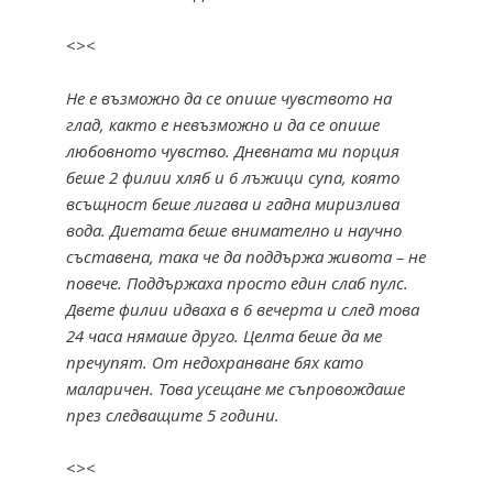
<><
Не е възможно да се опише чувството на
глад, както е невъзможно и да се опише
любовното чувство. Дневната ми порция
беше 2 филии хляб и 6 лъжици супа, която
всъщност беше лигава и гадна миризлива
вода. Диетата беше внимателно и научно
съставена, така че да поддържа живота – не
повече. Поддържаха просто един слаб пулс.
Двете филии идваха в 6 вечерта и след това
24 часа нямаше друго. Целта беше да ме
пречупят. От недохранване бях като
маларичен. Това усещане ме съпровождаше
през следващите 5 години.
<><