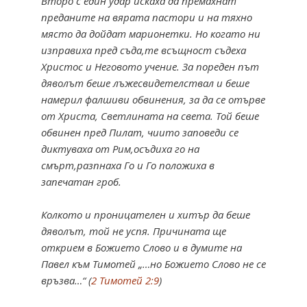
Второ с един удар искаха да премахнат
преданите на вярата пастори и на тяхно
място да дойдат марионетки. Но когато ни
изправиха пред съда,те всъщност съдеха
Христос и Неговото учение. За пореден път
дяволът беше лъжесвидетелствал и беше
намерил фалшиви обвинения, за да се отърве
от Христа, Светлината на света. Той беше
обвинен пред Пилат, чиито заповеди се
диктуваха от Рим,осъдиха го на
смърт,разпнаха Го и Го положиха в
запечатан гроб.
Колкото и проницателен и хитър да беше
дяволът, той не успя. Причината ще
открием в Божието Слово и в думите на
Павел към Тимотей „…но Божието Слово не се
връзва…“ (
2 Тимотей 2:9
)