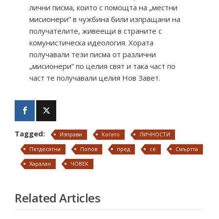
лични писма, които с помощта на „местни
мисионери” в чужбина били изпращани на
получателите, живеещи в страните с
комунистическа идеология. Хората
получавали тези писма от различни
„мисионери” по целия свят и така част по
част те получавали целия Нов Завет.
Tagged:
Изправи
Когато
ЛИЧНОСТИ
Петдесятни
Попов
пред
се
Смъртта
Харалан
ЧОВЕК
Related Articles