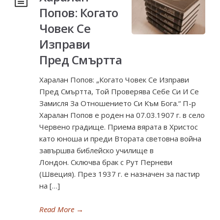
Попов: Когато
Човек Се
Изправи
Пред Смъртта
Харалан Попов: „Когато Човек Се Изправи
Пред Смъртта, Той Проверява Себе Си И Се
Замисля За Отношението Си Към Бога.“ П-р
Харалан Попов е роден на 07.03.1907 г. в село
Червено градище. Приема вярата в Христос
като юноша и преди Втората световна война
завършва библейско училище в
Лондон. Сключва брак с Рут Перневи
(Швеция). През 1937 г. е назначен за пастир
на […]
Read More
→