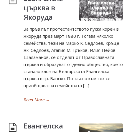
църква в
Якоруда
За пръв път протестантството пуска корен в
Якоруда през март 1880 г. Тогава няколко
семейства, тези на Марко К. Седлоев, Кръце
Як. Седлоев, Агапия М. Гръков, Илия Пейов
Шаламанов, се отделят от Православната
църква и образуват отделно общество, което
станало клон на Българската Евангелска
църква в гр. Банско. По-късно към тях се
приобщават и семействата […]
Read More
→
Евангелска