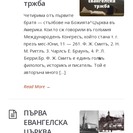
тржба
Четирима отъ първите
братя — стълбове на Божията^Църква въ
Америка. Кои.то сж говорили въ голЬмия
Международенъ Конгресъ, който стана т. г.
презъ мес-Юни, 11 — 261. Ф. Ж. Смитъ, 2. Н.
М. Ригглъ. 3. Чарлсъ Е. Браунъ, 4. Р. Л.
Берри.Бр. Ф. Ж. Смитъ е единъ голѣмъ
филологъ, историкъ и писатель. Той е
авторъна много […]
Read More
→
ПЪРВА
ЕВАНГЕЛСКА
ЦЪРКВА