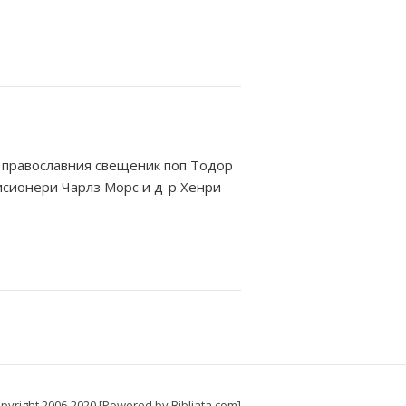
на православния свещеник поп Тодор
исионери Чарлз Морс и д-р Хенри
pyright 2006-2020 [Powered by Bibliata.com]