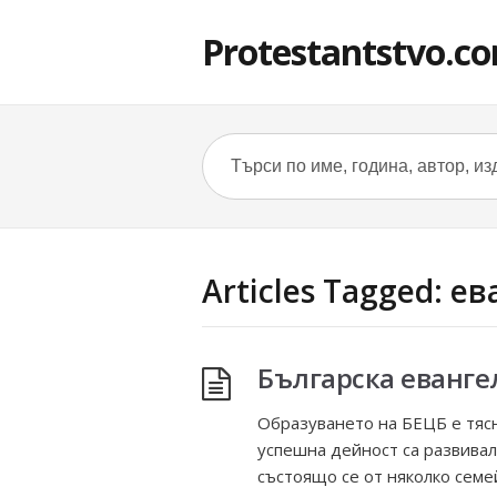
Protestantstvo.c
Articles Tagged: е
Българска еванге
Образуването на БЕЦБ е тясн
успешна дейност са развивал
състоящо се от няколко семе