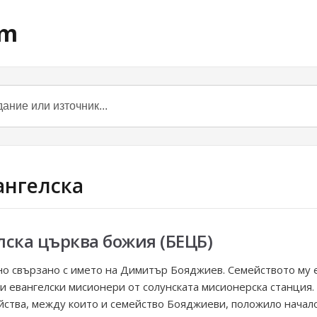
om
вангелска
лска църква божия (БЕЦБ)
о свързано с името на Димитър Бояджиев. Семейството му е 
и евангелски мисионери от солунската мисионерска станция
йства, между които и семейство Бояджиеви, положило начало