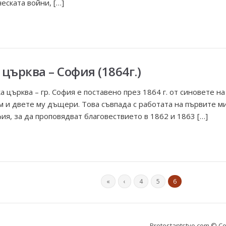
ската войни, […]
църква – София (1864г.)
а църква – гр. София е поставено през 1864 г. от синовете 
м и двете му дъщери. Това съвпада с работата на първите м
фия, за да проповядват благовествието в 1862 и 1863 […]
«
‹
4
5
6
Protestantstvo.com
© Co