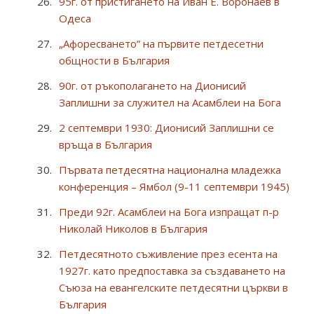
95г. от пристигането на Иван Е. Воронаев в
Одеса
„Афоресването” на първите петдесетни
общности в България
90г. от ръкополагането на Дионисий
Заплишни за служител на Асамблеи на Бога
2 септември 1930: Дионисий Заплишни се
връща в България
Първата петдесятна национална младежка
конференция – Ямбол (9-11 септември 1945)
Преди 92г. Асамблеи на Бога изпращат п-р
Николай Николов в България
Петдесятното съживление през есента на
1927г. като предпоставка за създаването на
Съюза на евангелските петдесятни църкви в
България