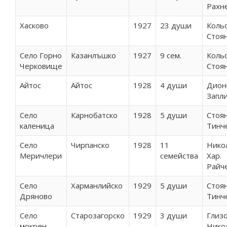
Рахн
Хасково
1927
23 души
Кольо
Стоя
Село Горно
Казанлъшко
1927
9 сем.
Кольо
Черковище
Стоя
Айтос
Айтос
1928
4 души
Дион
Запл
Село
Карнобатско
1928
5 души
Стоя
каленица
Тинч
Село
Чирпанско
1928
11
Нико
Меричлери
семейства
Хар.
Райч
Село
Харманлийско
1929
5 души
Стоя
Дряново
Тинч
Село
Старозагорско
1929
3 души
Глизо
мокрен
Нико