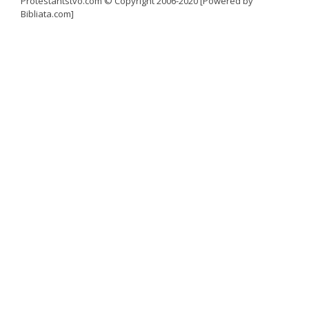
Protestantstvo.com
© Copyright 2006-2020 [Powered by
Bibliata.com]