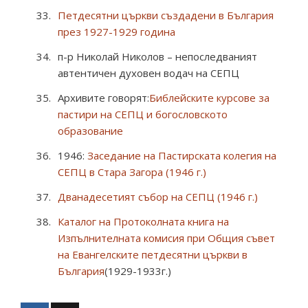
Петдесятни църкви създадени в България
през 1927-1929 година
п-р Николай Николов – непоследваният
автентичен духовен водач на СЕПЦ
Архивите говорят:
Библейските курсове за
пастири на СЕПЦ и богословското
образование
1946:
Заседание на Пастирската колегия на
СЕПЦ в Стара Загора (1946 г.)
Дванадесетият събор на СЕПЦ (1946 г.)
Каталог на Протоколната книга на
Изпълнителната комисия при Общия съвет
на Евангелските петдесятни църкви в
България
(1929-1933г.)