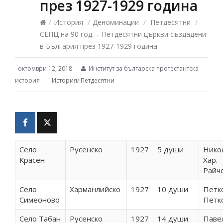
през 1927-1929 година
/
История
/
Деноминации
/
Петдесятни
/
СЕПЦ на 90 год. – Петдесятни църкви създадени
в България през 1927-1929 година
октомври 12, 2018
Институт за българска протестантска
история
История
/
Петдесятни
Село
Русенско
1927
5 души
Нико
Красен
Хар.
Райч
Село
Харманлийско
1927
10 души
Петк
Симеоново
Петк
Село Табан
Русенско
1927
14 души
Павел