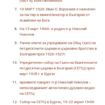
(част 4): Константинопол
10 МАРТ 1920: Иван Е. Воронаев е назначен
за пастир и евангелизатор в България от
Асамблеи на Бога
На 15 март 1900г. е роден п-р Николай
Николов
Ранни опити за учредяване на Общ съюз на
петдесятните църкви и църковно братство в
България през 1926-1927г.
Учредителен събор на Съюз на Евангелските
петдесятни църкви в България (СЕПЦ) през
март 1928 г. в Бургас
Архивите говорят: п-р Николай Николов –
непоследваният автентичен духовен водач
на СЕПЦ
Събор на СЕПЦ в Бургас, 19-22 април 1945г.