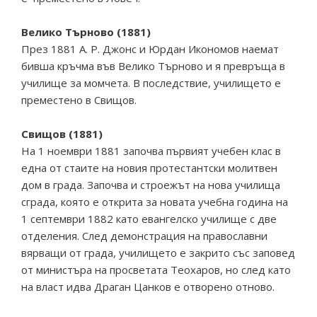
Велико Търново (1881)
През 1881 А. Р. Джонс и Юрдан Икономов наемат
бивша кръчма във Велико Търново и я превръща в
училище за момчета. В последствие, училището е
преместено в Свищов.
Свищов (1881)
На 1 ноември 1881 започва първият учебен клас в
една от стаите на новия протестантски молитвен
дом в града. Започва и строежът на нова училища
сграда, която е открита за новата учебна година на
1 септември 1882 като евангелско училище с две
отделения. След демонстрация на православни
вярващи от града, училището е закрито със заповед
от министъра на просветата Теохаров, но след като
на власт идва Драган Цанков е отворено отново.