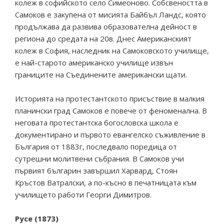
колеж в софийското село Симеоново. Собсвеността в
Самоков е закупена от мисията Байбъл Ландс, която
продължава да развива образователна дейност в
региона до средата на 20в. Днес Американският
колеж в София, наследник на Самоковското училище,
е най-старото американско училище извън
границите на Съединените американски щати.
Историята на протестантското присъствие в малкия
планински град Самоков е повече от феноменална. В
неговата протестантска богословска школа е
документирано и първото евангелско съживление в
България от 1883г, последвало поредица от
сутрешни молитвени събрания. В Самоков учи
първият българин завършил Харвард, Стоян
Кръстов Ватралски, а по-късно в печатницата към
училището работи Георги Димитров.
Русе (1873)