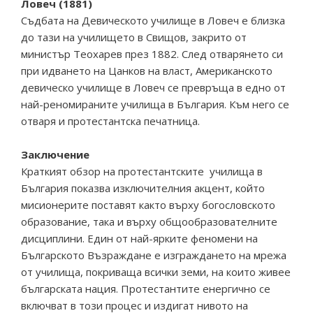
Ловеч (1881)
Съдбата на Девическото училище в Ловеч е близка
до тази на училището в Свищов, закрито от
министър Теохарев през 1882. След отварянето си
при идването на Цанков на власт, Американското
девическо училище в Ловеч се превръща в едно от
най-реномираните училища в България. Към него се
отваря и протестантска печатница.
Заключение
Краткият обзор на протестантските училища в
България показва изключителния акцент, който
мисионерите поставят както върху богословското
образование, така и върху общообразователните
дисциплини. Един от най-ярките феномени на
Българското Възраждане е изграждането на мрежа
от училища, покриваща всички земи, на които живее
българската нация. Протестантите енергично се
включват в този процес и издигат нивото на