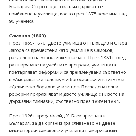
България. Скоро след това към църквата е
прибавено и училище, което през 1875 вече има над
90 ученика.
Самоков (1869)
През 1869-1870, двете училища от Пловдив и Стара
Загора са преместени като училище в Самоков,
разделено на мъжка и женска част. През 1881г. след
разширяване на учебните програми, училищата
претърпяват реформи и са преименувани съответно
в «Американски колегиум и богословски институт» и
«Девическо бордово училище.» Последователни
реформи приравняват и двете училища с нивото на
държавни гимназии, съответно през 1889 и 1894.
През 1926г. проф. Флойд Х. Блек пристига в
България, за да организира сливането на двете
мисионерски самоковски училища в американски