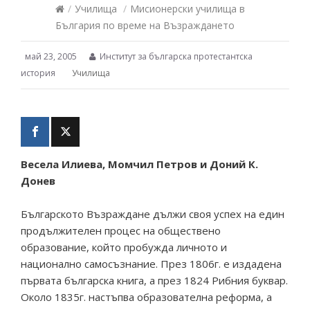
/
Училища
/
Мисионерски училища в
България по време на Възраждането
май 23, 2005
Институт за българска протестантска
история
Училища
Весела Илиева, Момчил Петров и Доний К.
Донев
Българското Възраждане дължи своя успех на един
продължителен процес на обществено
образование, който пробужда личното и
национално самосъзнание. През 1806г. е издадена
първата българска книга, а през 1824 Рибния буквар.
Около 1835г. настъпва образователна реформа, а