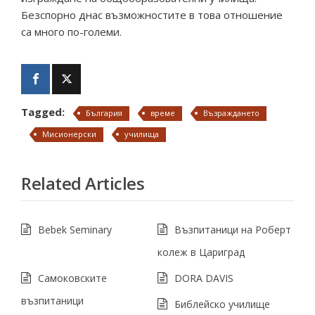
Безспорно днас възможностите в това отношение
са много по-големи.
Tagged:
България
време
Възраждането
Мисионерски
училища
Related Articles
Bebek Seminary
Възпитаници на Роберт
колеж в Цариград
Самоковските
DORA DAVIS
възпитаници
Библейско училище