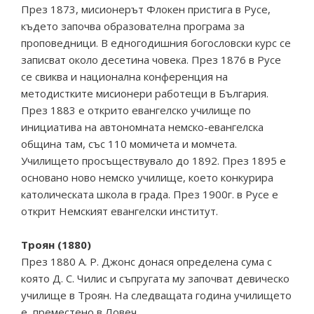
През 1873, мисионерът Флокен пристига в Русе,
където започва образователна програма за
проповедници. В едногодишния богословски курс се
записват около десетина човека. През 1876 в Русе
се свиква и национална конференция на
методистките мисионери работещи в България.
През 1883 е открито евангелско училище по
инициатива на автономната немско-евангелска
община там, със 110 момичета и момчета.
Училището просъществувало до 1892. През 1895 е
основано ново немско училище, което конкурира
католическата школа в града. През 1900г. в Русе е
открит Немският евангелски институт.
Троян (1880)
През 1880 А. Р. Джонс донася определена сума с
която Д. С. Чилис и съпругата му започват девическо
училище в Троян. На следващата година училището
е преместено в Ловеч.