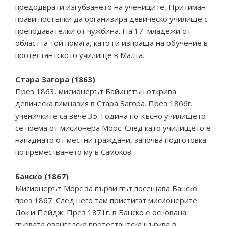
предодврати изгубването на учениците, Притиман
прави постъпки да организира девическо училище с
преподавателки от чужбина. На 17 младежи от
областта той помага, като ги изпраща на обучение в
протестантското училище в Малта.
Стара Загора (1863)
През 1863, мисионерът Байингтън открива
девическа гимназия в Стара Загора. През 1866г.
ученичките са вече 35. Година по-късно училището
се поема от мисионера Морс. След като училището е
нападнато от местни граждани, започва подготовка
по преместването му в Самоков.
Банско (1867)
Мисионерът Морс за първи път посещава Банско
през 1867. След него там пристигат мисионерите
Лок и Пейдж. През 1871г. в Банско е основана
първата евангелска протестантска църква в