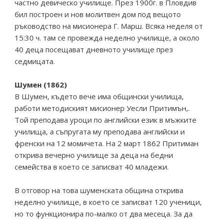
частно девическо училище. През 1900г. в Пловдив
бил построен и нов молитвен дом под вещото
ръководство на мисионера Г. Марш. Всяка неделя от
15:30 ч. там се провежда неделно училище, а около
40 деца посещават дневното училище през
седмицата.
Шумен (1862)
В Шумен, където вече има общински училища,
работи методиският мисионер Уесли Притимън,.
Той преподава уроци по английски език в мъжките
училища, а съпругата му преподава английски и
френски на 12 момичета. На 2 март 1862 Притиман
открива вечерно училище за деца на бедни
семейства в което се записват 40 младежи.
В отговор на това шуменската община открива
неделно училище, в което се записват 120 ученици,
но то функционира по-малко от два месеца. За да