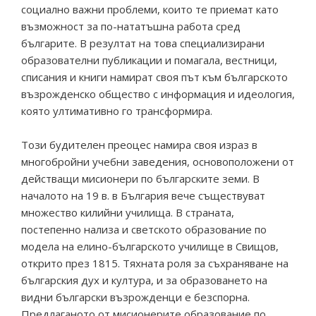
социално важни проблеми, които те приемат като
възможност за по-нататъшна работа сред
българите. В резултат на това специализирани
образователни публикации и помагала, вестници,
списания и книги намират своя път към българското
възрожденско общество с информация и идеология,
която ултимативно го трансформира.
Този будителен преоцес намира своя израз в
многобройни учебни заведения, основоположени от
действащи мисионери по българските земи. В
началото на 19 в. в България вече съществуват
множество килийни училища. В страната,
постепенно нализа и светското образование по
модела на елино-българското училище в Свищов,
открито през 1815. Тяхната роля за съхраняване на
българския дух и култура, и за образоването на
видни български възрожденци е безспорна.
Предлаганото от мисионерите образование по