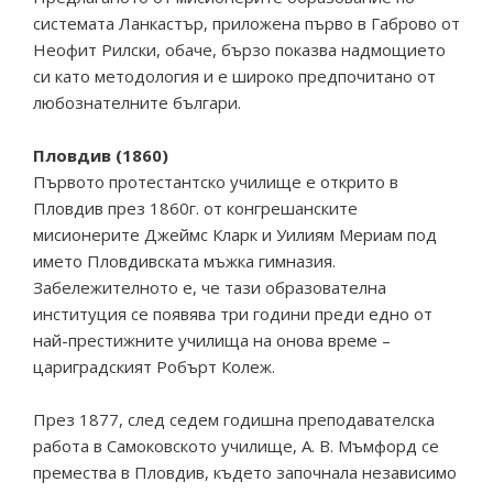
системата Ланкастър, приложена първо в Габрово от
Неофит Рилски, обаче, бързо показва надмощието
си като методология и е широко предпочитано от
любознателните българи.
Пловдив (1860)
Първото протестантско училище е открито в
Пловдив през 1860г. от конгрешанските
мисионерите Джеймс Кларк и Уилиям Мериам под
името Пловдивската мъжка гимназия.
Забележителното е, че тази образователна
институция се появява три години преди едно от
най-престижните училища на онова време –
цариградският Робърт Колеж.
През 1877, след седем годишна преподавателска
работа в Самоковското училище, А. В. Мъмфорд се
премества в Пловдив, където започнала независимо