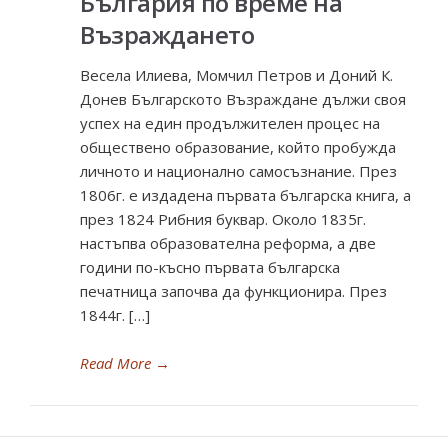
България по време на
Възраждането
Весела Илиева, Момчил Петров и Доний К.
Донев Българското Възраждане дължи своя
успех на един продължителен процес на
обществено образование, който пробужда
личното и национално самосъзнание. През
1806г. е издадена първата българска книга, а
през 1824 Рибния буквар. Около 1835г.
настъпва образователна реформа, а две
години по-късно първата българска
печатница започва да функционира. През
1844г. […]
Read More
→