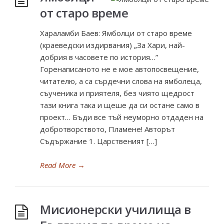
от старо време
Хараламби Баев: Ямболци от старо време
(краеведски издирвания) „За Хари, най-
добрия в часовете по история…”
Горенаписаното не е мое автопосвещение,
читателю, а са сърдечни слова на ямболеца,
съученика и приятеля, без чиято щедрост
тази книга така и щеше да си остане само в
проект… Бъди все тъй неуморно отдаден на
добротворството, Пламене! Авторът
Съдържание 1. Царственият […]
Read More
→
Мисионерски училища в