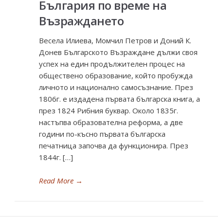
България по време на
Възраждането
Весела Илиева, Момчил Петров и Доний К.
Донев Българското Възраждане дължи своя
успех на един продължителен процес на
обществено образование, който пробужда
личното и национално самосъзнание. През
1806г. е издадена първата българска книга, а
през 1824 Рибния буквар. Около 1835г.
настъпва образователна реформа, а две
години по-късно първата българска
печатница започва да функционира. През
1844г. […]
Read More
→