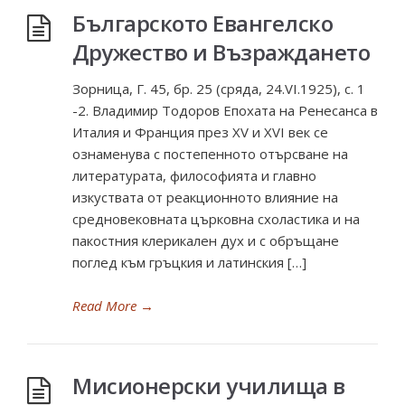
Българското Евангелско
Дружество и Възраждането
Зорница, Г. 45, бр. 25 (сряда, 24.VI.1925), с. 1
-2. Владимир Тодоров Епохата на Ренесанса в
Италия и Франция през XV и XVI век се
ознаменува с постепенното отърсване на
литературата, философията и главно
изкуствата от реакционното влияние на
средновековната църковна схоластика и на
пакостния клерикален дух и с обръщане
поглед към гръцкия и латинския […]
Read More
→
Мисионерски училища в