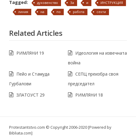
Tagged:
духовенство
За
и
ИНСТРУКЦИЯ
линия
на
по
работа
секти
Related Articles
РИМЛЯНИ 19
Идеология на извечната
война
Пейо и Стамуда
СЕПЦ преизбра своя
Гурбалови
председател
ЗЛАТОУСТ 29
РИМЛЯНИ 18
Protestantstvo.com
© Copyright 2006-2020 [Powered by
Bibliata.com]