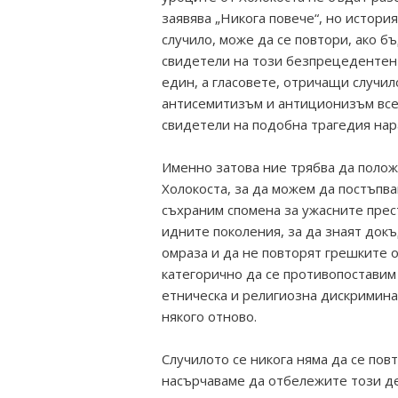
заявява „Никога повече“, но история
случило, може да се повтори, ако б
свидетели на този безпрецедентен 
един, а гласовете, отричащи случил
антисемитизъм и антиционизъм все 
свидетели на подобна трагедия нар
Именно затова ние трябва да полож
Холокоста, за да можем да постъпва
съхраним спомена за ужасните прес
идните поколения, за да знаят док
омраза и да не повторят грешките о
категорично да се противопоставим
етническа и религиозна дискриминац
някого отново.
Случилото се никога няма да се повт
насърчаваме да отбележите този д