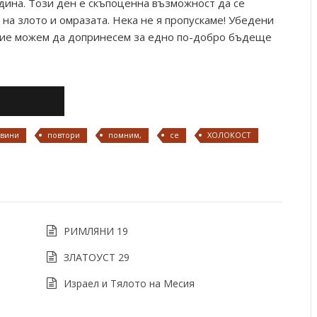
одина. Tози ден е скъпоценна възможност да се
на злото и омразата. Нека не я пропускаме! Убедени
 ние можем да допринесем за едно по-добро бъдеще
вини
повтори
помним,
се
ХОЛОКОСТ
РИМЛЯНИ 19
ЗЛАТОУСТ 29
Израел и Тялото на Месия