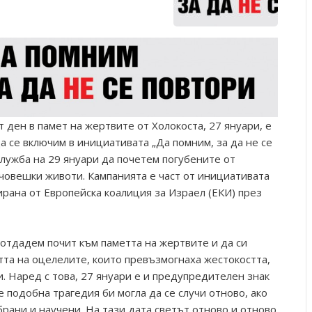
ден в памет на жертвите от Холокоста, 27 януари, е
а се включим в инициативата „Да помним, за да не се
служба на 29 януари да почетем погубените от
човешки животи. Кампанията е част от инициативата
ирана от Европейска коалиция за Израел (ЕКИ) през
 отдадем почит към паметта на жертвите и да си
тта на оцелелите, които превъзмогнаха жестокостта,
и. Наред с това, 27 януари е и предупредителен знак
 подобна трагедия би могла да се случи отново, ако
рани и научени. На тази дата светът отново и отново