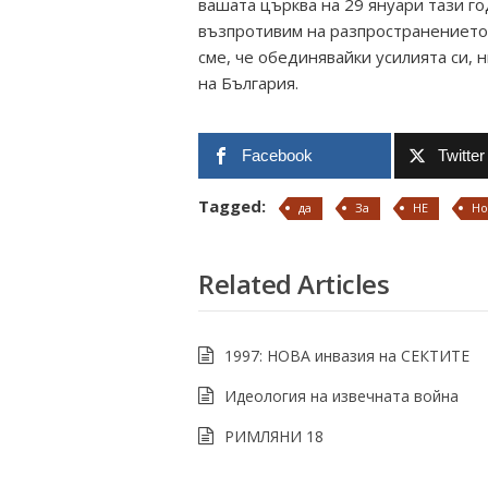
вашата църква на 29 януари тази г
възпротивим на разпространението 
сме, че обединявайки усилията си,
на България.
Facebook
Twitter
Tagged:
да
За
НЕ
Но
Related Articles
1997: НОВА инвазия на СЕКТИТЕ
Идеология на извечната война
РИМЛЯНИ 18