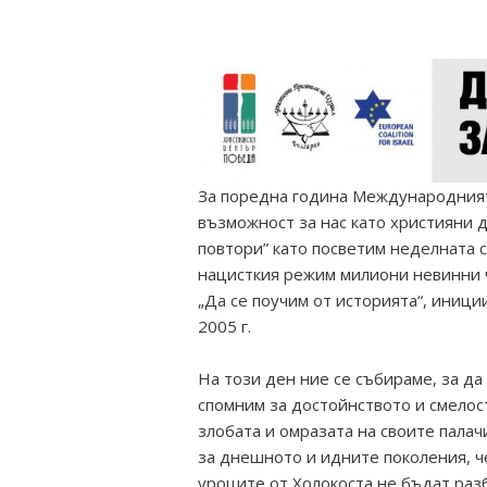
За поредна година Международният 
възможност за нас като християни д
повтори” като посветим неделната 
нацисткия режим милиони невинни 
„Да се поучим от историята“, иници
2005 г.
На този ден ние се събираме, за да
спомним за достойнството и смелос
злобата и омразата на своите палач
за днешното и идните поколения, че
уроците от Холокоста не бъдат разб