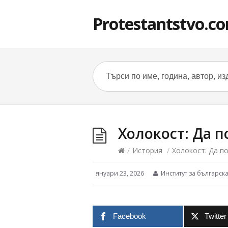
Protestantstvo.c
Холокост: Да п
/
История
/
Холокост: Да по
януари 23, 2026
Институт за българск
Facebook
Twitter