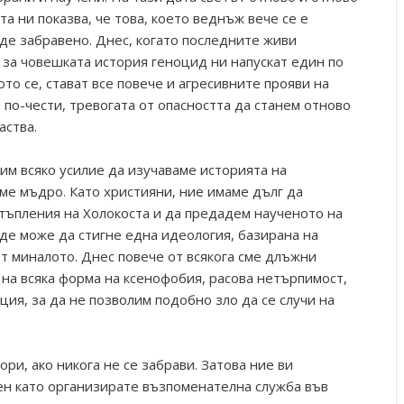
та ни показва, че това, което веднъж вече се е
ъде забравено. Днес, когато последните живи
за човешката история геноцид ни напускат един по
ото се, стават все повече и агресивните прояви на
по-чести, тревогата от опасността да станем отново
аства.
им всяко усилие да изучаваме историята на
ме мъдро. Като християни, ние имаме дълг да
тъпления на Холокоста и да предадем наученото на
ъде може да стигне една идеология, базирана на
т миналото. Днес повече от всякога сме длъжни
 на всяка форма на ксенофобия, расова нетърпимост,
ия, за да не позволим подобно зло да се случи на
ори, ако никога не се забрави. Затова ние ви
ен като организирате възпоменателна служба във