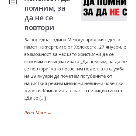
помним, за
да не се
повтори
За поредна година Международният ден в
памет на жертвите от Холокоста, 27 януари, е
възможност за нас като християни да се
включим в инициативата „Да помним, за да не
се повтори” като посветим неделната служба
на 29 януари да почетем погубените от
нацисткия режим милиони невинни човешки
животи. Кампанията е част от инициативата
„Да се […]
Read More
→