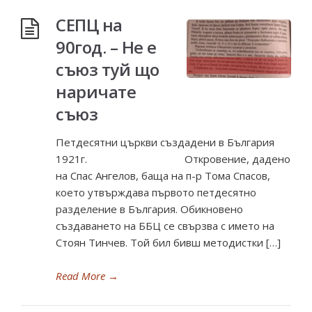
СЕПЦ на
90год. – Не е
съюз туй що
наричате
съюз
Петдесятни църкви създадени в България
1921г. Откровение, дадено
на Спас Ангелов, баща на п-р Тома Спасов,
което утвърждава първото петдесятно
разделение в България. Обикновено
създаването на ББЦ се свързва с името на
Стоян Тинчев. Той бил бивш методистки […]
Read More
→