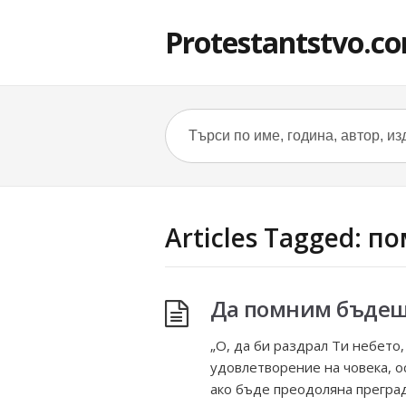
Protestantstvo.c
Articles Tagged: п
Да помним бъде
„О, да би раздрал Ти небето,
удовлетворение на човека, о
ако бъде преодоляна преград