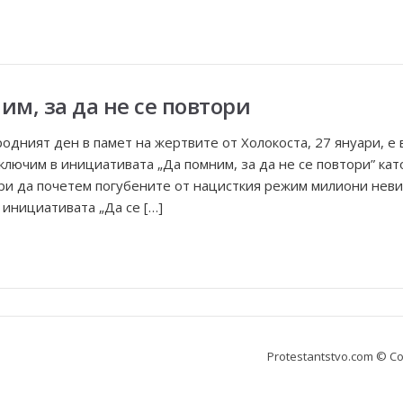
им, за да не се повтори
дният ден в памет на жертвите от Холокоста, 27 януари, е
включим в инициативата „Да помним, за да не се повтори” ка
ари да почетем погубените от нацисткия режим милиони нев
 инициативата „Да се […]
Protestantstvo.com
© Co