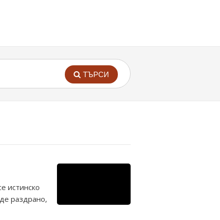
ТЪРСИ
се истинско
ъде раздрано,