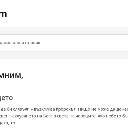
om
омним,
щето
 да би слязъл!“ – възкликва пророкът. Нищо не може да доне
свен нахлуването на Бога в света на човеците. Ако небето б
ата, то…