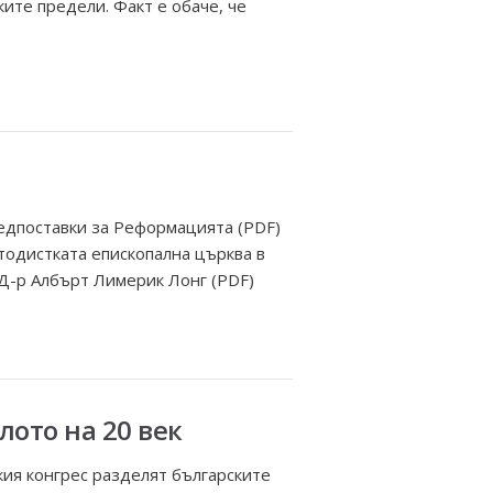
ите предели. Факт е обаче, че
редпоставки за Реформацията (PDF)
етодистката епископална църква в
 Д-р Албърт Лимерик Лонг (PDF)
лото на 20 век
кия конгрес разделят българските