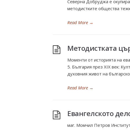
Северна Добруджа е окупиран
методистките общества тежк
Read More
→
Методистката цър
Моменти от историята на ева
5. България през XIX век: Ку
духовния живот на българско
Read More
→
Евангелското дело
маг. Момчил Петров Институт