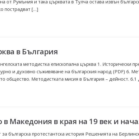
а от Румъния и така църквата в Тулча остава извън българск
о пострадват […]
ква в България
нгелската методистка епископална църква 1. Исторически п
лтурно и духовно съживяване на българския народ (PDF) 6. М
то общество. Методистката мисия в България – дейност. 6.1
 в Македония в края на 19 век и нача
 за българска протестантска история Решенията на Берлинс