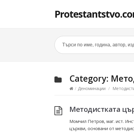
Protestantstvo.c
Category:
Мето
/
Деноминации
/
Методист
Методистката цър
Момчил Петров, маг. ист. Инс
църкви, основани от методис