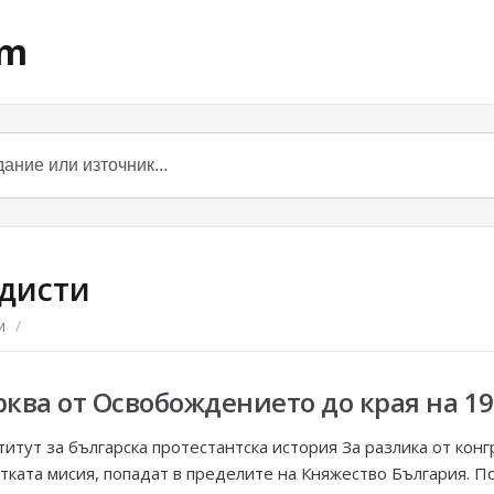
om
дисти
и
/
ква от Освобождението до края на 19
титут за българска протестантска история За разлика от кон
тката мисия, попадат в пределите на Княжество България. П