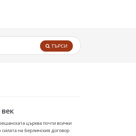
ТЪРСИ
 век
грешанската църква почти всички
о силата на Берлинския договор