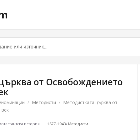
om
църква от Освобождението
ек
еноминации
/
Методисти
/
Методистката църква от
 век
ротестантска история
1877-1943
/
Методисти