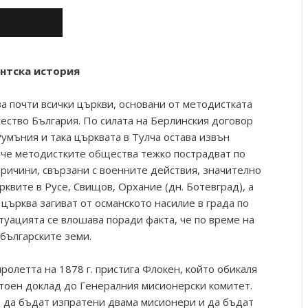
антска история
а почти всички църкви, основани от методистката
жество България. По силата на Берлинския договор
умъния и така църквата в Тулча остава извън
, че методистките общества тежко пострадват по
причини, свързани с военните действия, значително
квите в Русе, Свищов, Орхание (дн. Ботевград), а
църква загиват от османското насилие в града по
туацията се влошава поради факта, че по време на
българските земи.
олетта на 1878 г. пристига Флокен, който обикаля
тоен доклад до Генералния мисионерски комитет.
 да бъдат изпратени двама мисионери и да бъдат