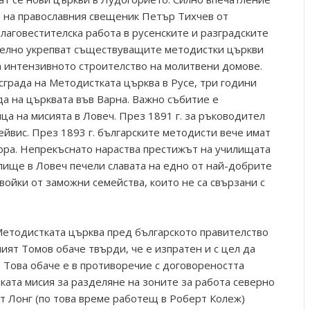
 на православния свещеник Петър Тихчев от
благовестителска работа в русенските и разградските
ително укрепват съществуващите методистки църкви
 интензивното строителство на молитвени домове.
 сграда на Методистката църква в Русе, три години
да на църквата във Варна. Важно събитие е
ица на мисията в Ловеч. През 1891 г. за ръководител
Дейвис. През 1893 г. българските методисти вече имат
тора. Непрекъснато нараства престижът на училищата
лище в Ловеч печели славата на едно от най-добрите
евойки от заможни семейства, които не са свързани с
 Методистката църква пред българското правителство
ият Томов обаче твърди, че е изпратен и с цел да
 Това обаче е в противоречие с договореността
ата мисия за разделяне на зоните за работа северно
рт Лонг (по това време работещ в Роберт Колеж)