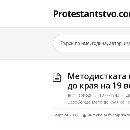
Protestantstvo.c
Методистката 
до края на 19 в
/
Периоди
/
1877-1943
/
Д
Освобождението до края на 19
март 24, 2006
Институт за българска п