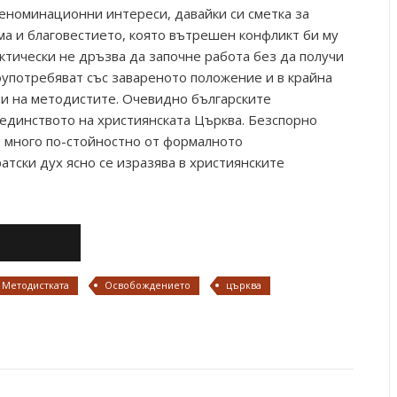
еноминационни интереси, давайки си сметка за
ма и благовестието, която вътрешен конфликт би му
ктически не дръзва да започне работа без да получи
употребяват със завареното положение и в крайна
и на методистите. Очевидно българските
 единството на християнската Църква. Безспорно
е много по-стойностно от формалното
атски дух ясно се изразява в християнските
Методистката
Освобождението
църква