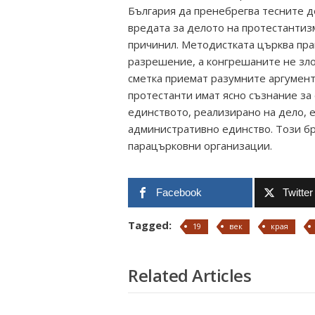
България да пренебрегва тесните д
вредата за делото на протестантиз
причинил. Методистката църква пра
разрешение, а конгрешаните не зло
сметка приемат разумните аргумент
протестанти имат ясно съзнание за
единството, реализирано на дело, 
административно единство. Този бр
парацърковни организации.
Facebook
Twitter
Tagged:
19
век
края
Related Articles