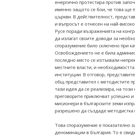
енергично протестира против започ
именно защото се бои, че това ще
църкви. В действителност, предста
и въпросът е отнесен на най-високо
Русе поради възраженията на конг
да излагат своите доводи за необх
споразумение било сключено при ка
Освобождението не е била админис
последно място се изтъквали непре
местните власти, и необходимостта
институции. В отговор, представит
общ представител с методистите пр
тази идея да се реализира, на този
преговорите приключват успешно и 
мисионери в българските земи изп
разрешено да създаде методистка 
Това споразумение е показателно з
деноминации в България. То е свид