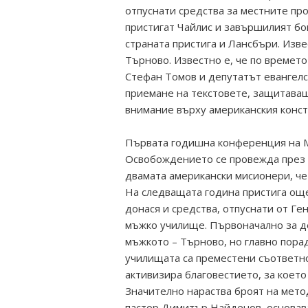
отпуснати средства за местните про
пристигат Чайлис и завършилият бо
страната пристига и Лансбъри. Изве
Търново. Известно е, че по времет
Стефан Томов и депутатът евангелс
приемане на текстовете, защитаващ
внимание върху американския конс
Първата годишна конференция на М
Освобождението се провежда през 1
двамата американски мисионери, че
На следващата година пристига още
донася и средства, отпуснати от Ге
мъжко училище. Първоначално за де
мъжкото – Търново, но главно порад
училищата са преместени съответн
активизира благовестието, за което
Значително нараства броят на мето
пастор Димитър Найденов, основава