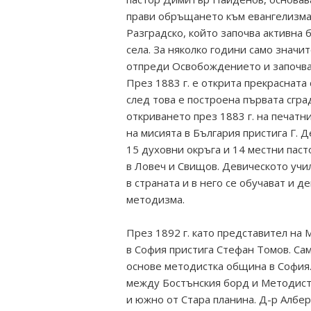
прави обръщането към евангелизма
Разградско, който започва активна 
села. За няколко години само знач
отпреди Освобождението и започва
През 1883 г. е открита прекрасната
след това е построена първата сгра
откриването през 1883 г. на печатн
на мисията в България пристига Г. 
15 духовни окръга и 14 местни пас
в Ловеч и Свищов. Девическото учи
в страната и в него се обучават и д
методизма.
През 1892 г. като представител на
в София пристига Стефан Томов. Сам
основе методистка община в София.
между Бостънския борд и Методистк
и южно от Стара планина. Д-р Албе