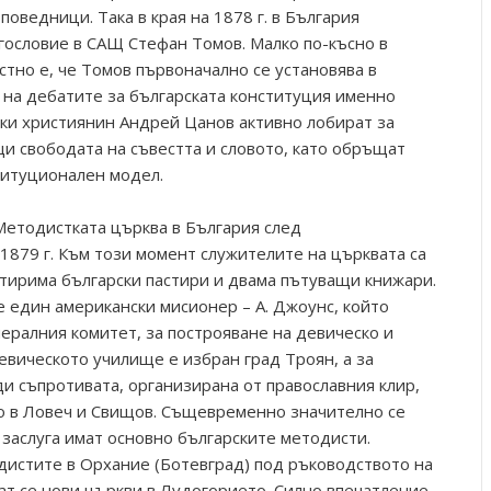
поведници. Така в края на 1878 г. в България
гословие в САЩ Стефан Томов. Малко по-късно в
стно е, че Томов първоначално се установява в
о на дебатите за българската конституция именно
ки християнин Андрей Цанов активно лобират за
и свободата на съвестта и словото, като обръщат
титуционален модел.
етодистката църква в България след
879 г. Към този момент служителите на църквата са
тирима български пастири и двама пътуващи книжари.
 един американски мисионер – А. Джоунс, който
нералния комитет, за построяване на девическо и
вическото училище е избран град Троян, а за
и съпротивата, организирана от православния клир,
о в Ловеч и Свищов. Същевременно значително се
 заслуга имат основно българските методисти.
дистите в Орхание (Ботевград) под ръководството на
т се нови църкви в Лудогорието. Силно впечатление