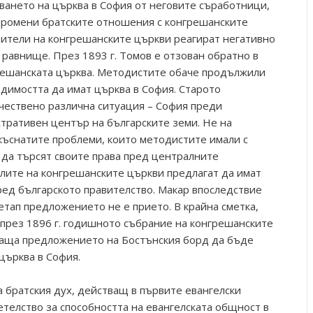
ването на църква в София от неговите съработници,
 промени братските отношения с конгрешанските
вители на конгрешанските църкви реагират негативно
 равнище. През 1893 г. Томов е отзован обратно в
решанската църква. Методистите обаче продължили
одимостта да имат църква в София. Старото
чествено различна ситуация – София преди
тративен център на българските земи. Не на
къснатите проблеми, които методистите имали с
 да търсят своите права пред централните
елите на конгрешанските църкви предлагат да имат
ед българското правителство. Макар впоследствие
 етап предложението не е прието. В крайна сметка,
през 1896 г. годишното събрание на конгрешанските
раща предложението на Бостънския борд да бъде
църква в София.
а братския дух, действащ в първите евангелски
етелство за способността на евангелската общност в