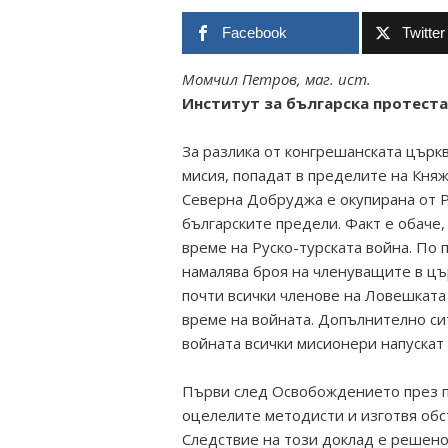
Facebook
Twitter
Момчил Петров, маг. ист.
Институт за българска протест
За разлика от конгрешанската църкв
мисия, попадат в пределите на Кня
Северна Добруджа е окупирана от Р
българските предели. Факт е обаче
време на Руско-турската война. По 
намалява броя на членуващите в цър
почти всички членове на Ловешката 
време на войната. Допълнително си
войната всички мисионери напускат 
Първи след Освобождението през пр
оцелелите методисти и изготвя обс
Следствие на този доклад е решено