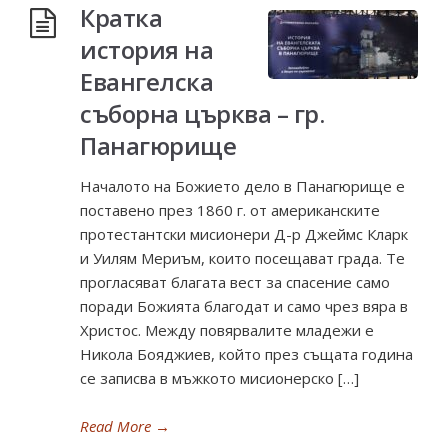
Кратка
история на
Евангелска
съборна църква – гр.
Панагюрище
Началото на Божието дело в Панагюрище е
поставено през 1860 г. от американските
протестантски мисионери Д-р Джеймс Кларк
и Уилям Мериъм, които посещават града. Те
прогласяват благата вест за спасение само
поради Божията благодат и само чрез вяра в
Христос. Между повярвалите младежи е
Никола Бояджиев, който през същата година
се записва в мъжкото мисионерско […]
Read More
→