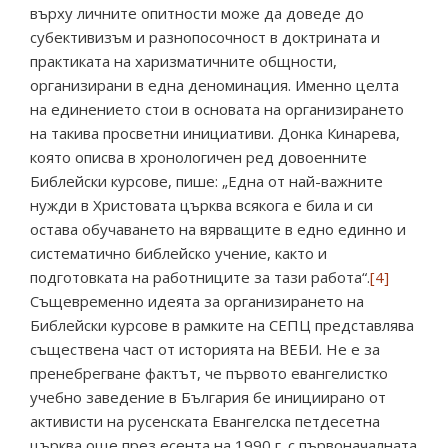
върху личните опитности може да доведе до
субективизъм и разнопосочност в доктрината и
практиката на харизматичните общности,
организирани в една деноминация. Именно целта
на единението стои в основата на организирането
на такива просветни инициативи. Донка Кинарева,
която описва в хронологичен ред довоенните
Библейски курсове, пише: „Една от най-важните
нужди в Христовата църква всякога е била и си
остава обучаването на вярващите в едно единно и
систематично библейско учение, както и
подготовката на работниците за тази работа“.
[4]
Същевременно идеята за организирането на
Библейски курсове в рамките на СЕПЦ представлява
съществена част от историята на ВЕБИ. Не е за
пренебрегване фактът, че първото евангелистко
учебно заведение в България бе инициирано от
активисти на русенската Евангелска петдесетна
църква още през есента на 1990 г. с първоначалната