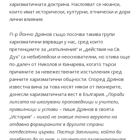
харизматичната доктрина. Наслояват се нюанси,
които имат исторически, културни, етнически и дори
лични влияния.
П-р Йончо Дрянов също посочва такива групи
харизматични вярващи у нас, сред които
претенциите за „изпълнения“ и „действия на Св.
Дух“ са небиблейски и неоснователни, но отива още
по-далеч от Николов и Кинарева, когато търси
причините за невежествените изстъпления сред
ранните харизматични общности. Според Дрянов
известна вина за това носят някои от пионерите,
донесли харизматичната вест в България.
„Поради
липсата на школувани проповедници и учители,
правилници и устави
– пише Дрянов в своята
„История“ –
никой не знаеше точно веруюто на
отдавна формираните в другите страни
петдесетни църкви. Пастир Заплишни, който би
трябвало да го знае, и ориентира първоначалните