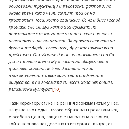
доброволни труженици и ръководни фактори, по
онова време като че ли самият той бе на
кръстопът. Това, което се знаеше, бе че и днес Господ
кръщава със Св. Дух както във времето на
апостолите с типичните външни изяви на тази
непозната у нас опитност. За практикуването на
духовните дарби, освен него, другите нямаха ясна
представа. Оскъдните данни за приемането на Св.
Дух и проявлението Му в частния, обществен и
църковен живот, не бяха достатъчни за
първоначалните ръководители в отделните
общества, в по-голямата си част, хора без обща и
религиозна култура“
.
[10]
Тази характеристика на ранния харизматизъм у нас,
направена от един високо образован представител,
е особено ценна, защото е направена от човек,
който познава петдесетната история отвътре, от