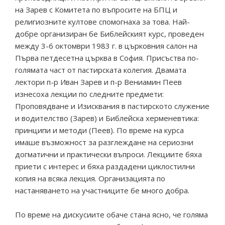
на Зарев с Комитета по въпросите на БПЦ и
религиозните култове спомогнаха за това. Най-
добре организиран бе Библейският курс, проведен
между 3-6 октомври 1983 г. в църковния салон на
Първа петдесетна църква в София. Присъства по-
голямата част от пастирската колегия. Двамата
лектори п-р Иван Зарев и п-р Вениамин Пеев
изнесоха лекции по следните предмети:
Проповядване и Изисквания в пастирското служение
и водителство (Зарев) и Библейска херменевтика:
принципи и методи (Пеев). По време на курса
имаше възможност за разглеждане на сериозни
догматични и практически въпроси. Лекциите бяха
приети с интерес и бяха раздадени циклостилни
копия на всяка лекция. Организацията по
настаняването на участниците бе много добра.
По време на дискусиите обаче стана ясно, че голяма