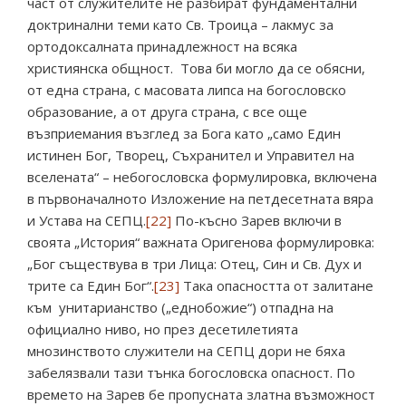
част от служителите не разбират фундаментални
доктринални теми като Св. Троица – лакмус за
ортодоксалната принадлежност на всяка
християнска общност. Това би могло да се обясни,
от една страна, с масовата липса на богословско
образование, а от друга страна, с все още
възприемания възглед за Бога като „само Един
истинен Бог, Творец, Съхранител и Управител на
вселената“ – небогословска формулировка, включена
в първоначалното Изложение на петдесетната вяра
и Устава на СЕПЦ.
[22]
По-късно Зарев включи в
своята „История“ важната Оригенова формулировка:
„Бог съществува в три Лица: Отец, Син и Св. Дух и
трите са Един Бог“.
[23]
Така опасността от залитане
към унитарианство („еднобожие“) отпадна на
официално ниво, но през десетилетията
мнозинството служители на СЕПЦ дори не бяха
забелязвали тази тънка богословска опасност. По
времето на Зарев бе пропусната златна възможност