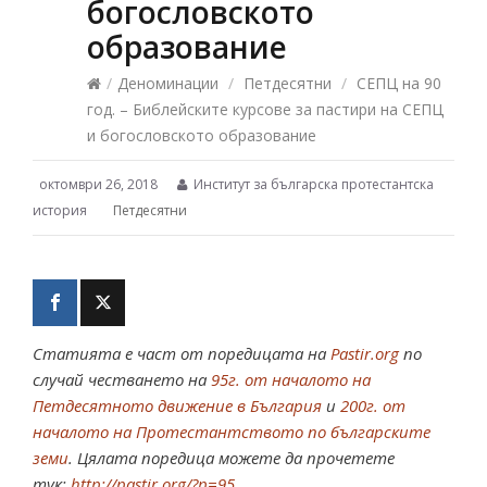
богословското
образование
/
Деноминации
/
Петдесятни
/
СЕПЦ на 90
год. – Библейските курсове за пастири на СЕПЦ
и богословското образование
октомври 26, 2018
Институт за българска протестантска
история
Петдесятни
Статията е част от поредицата на
Pastir.org
по
случай честването на
95г. от началото на
Петдесятното движение в България
и
200г. от
началото на Протестантството по българските
земи
. Цялата поредица можете да прочетете
тук:
http://pastir.org/?p=95