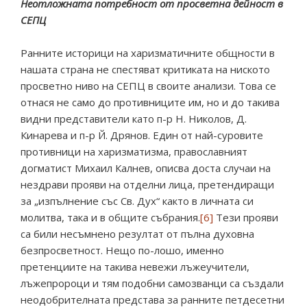
Неотложната потребност от просветна дейност в
СЕПЦ
Ранните историци на харизматичните общности в
нашата страна не спестяват критиката на ниското
просветно ниво на СЕПЦ в своите анализи. Това се
отнася не само до противниците им, но и до такива
видни представители като п-р Н. Николов, Д.
Кинарева и п-р Й. Дрянов. Един от най-суровите
противници на харизматизма, православният
догматист Михаил Калнев, описва доста случаи на
нездрави прояви на отделни лица, претендиращи
за „изпълнение със Св. Дух“ както в личната си
молитва, така и в общите събрания.
[6]
Тези прояви
са били несъмнено резултат от пълна духовна
безпросветност. Нещо по-лошо, именно
претенциите на такива невежи лъжеучители,
лъжепророци и тям подобни самозванци са създали
неодобрителната представа за ранните петдесетни