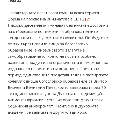
1983 г.)
Тоталитарната власт слага край на всяка сериозна
форма на просветна инициатива в СЕПЦ.
[21]
Няколко десетилетия минават без никакви достойни
за отбелязване постижения в образователните
тенденции на петдесетните служители. По-будните
от тях търсят свои пътища за богословско
образование, а мнозинството залагат на
самообразованието, което не постига особено
развитие поради силно ограничената възможност за
издаването на религиозна книжнина. През този
период единствените представители на пастирската
колегия с висше богословско образование са Виктор
Вирчев и Вениамин Пеев, които завършват през 70-
те години висшия курс на Духовната академия „Св.
Климент Охридски“ (сега: Богословски факултет на
Софийския университет). По-късно в Духовната
академия се записват и други млади хора.