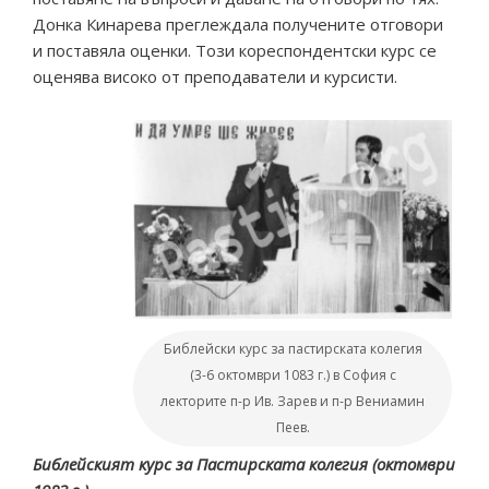
Донка Кинарева преглеждала получените отговори
и поставяла оценки. Този кореспондентски курс се
оценява високо от преподаватели и курсисти.
Библейски курс за пастирската колегия
(3-6 октомври 1083 г.) в София с
лекторите п-р Ив. Зарев и п-р Вениамин
Пеев.
Библейският курс за Пастирската колегия (октомври