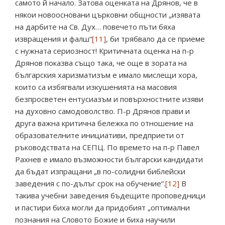
самото й начало. Затова оценката на Дрянов, че в
някои новоосновани църковни общности „изявата
на дарбите на Св. Дух… повечето пъти бяха
извращения и фалш“
[11]
, би трябвало да се приеме
с нужната сериозност! Критичната оценка на п-р
Дрянов показва също така, че още в зората на
българския харизматизъм е имало мислещи хора,
които са избягвали изкушенията на масовия
безпросветен ентусиазъм и повърхностните изяви
на духовно самодоволство. П-р Дрянов прави и
друга важна критична бележка по отношение на
образователните инициативи, предприети от
ръководствата на СЕПЦ. По времето на п-р Павел
Рахнев е имало възможности български кандидати
да бъдат изпращани „в по-солидни библейски
заведения с по-дълъг срок на обучение“.
[12]
В
такива учебни заведения бъдещите проповедници
и пастири биха могли да придобият „оптимални
познания на Словото Божие и биха научили