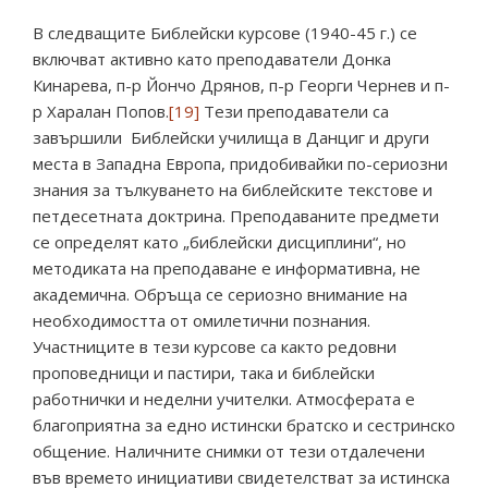
В следващите Библейски курсове (1940-45 г.) се
включват активно като преподаватели Донка
Кинарева, п-р Йончо Дрянов, п-р Георги Чернев и п-
р Харалан Попов.
[19]
Тези преподаватели са
завършили Библейски училища в Данциг и други
места в Западна Европа, придобивайки по-сериозни
знания за тълкуването на библейските текстове и
петдесетната доктрина. Преподаваните предмети
се определят като „библейски дисциплини“, но
методиката на преподаване е информативна, не
академична. Обръща се сериозно внимание на
необходимостта от омилетични познания.
Участниците в тези курсове са както редовни
проповедници и пастири, така и библейски
работнички и неделни учителки. Атмосферата е
благоприятна за едно истински братско и сестринско
общение. Наличните снимки от тези отдалечени
във времето инициативи свидетелстват за истинска