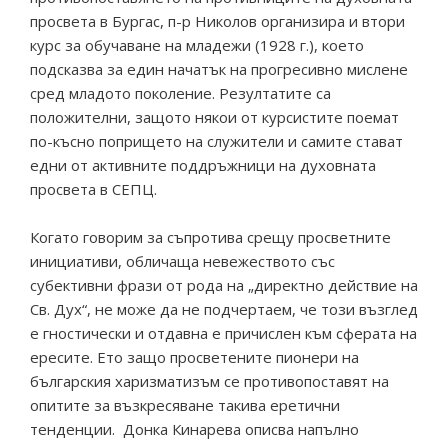
просвета в Бургас, п-р Николов организира и втори
курс за обучаване на младежи (1928 г.), което
подсказва за един начатък на прогресивно мислене
сред младото поколение. Резултатите са
положителни, защото някои от курсистите поемат
по-късно попрището на служители и самите стават
едни от активните поддръжници на духовната
просвета в СЕПЦ.
Когато говорим за съпротива срещу просветните
инициативи, обличаща невежеството със
субективни фрази от рода на „директно действие на
Св. Дух“, не може да не подчертаем, че този възглед
е гностически и отдавна е причислен към сферата на
ересите. Ето защо просветените пионери на
българския харизматизъм се противопоставят на
опитите за възкресяване такива еретични
тенденции. Донка Кинарева описва напълно