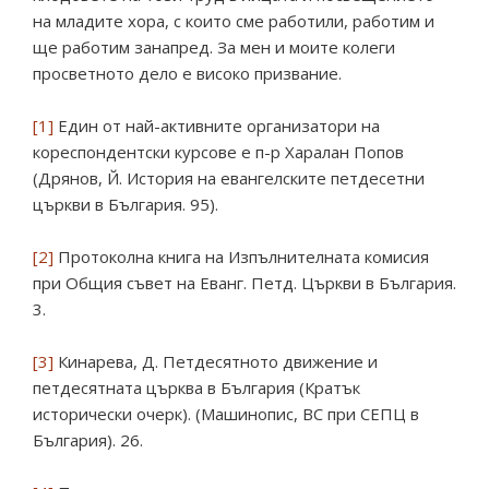
на младите хора, с които сме работили, работим и
ще работим занапред. За мен и моите колеги
просветното дело е високо призвание.
[1]
Един от най-активните организатори на
кореспондентски курсове е п-р Харалан Попов
(Дрянов, Й. История на евангелските петдесетни
църкви в България. 95).
[2]
Протоколна книга на Изпълнителната комисия
при Общия съвет на Еванг. Петд. Църкви в България.
3.
[3]
Кинарева, Д. Петдесятното движение и
петдесятната църква в България (Кратък
исторически очерк). (Машинопис, ВС при СЕПЦ в
България). 26.