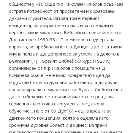
общности у нас. Още п-р Николай Николов осъзнава
острата потребност от просветени и образовани
духовни служители. Затова той е първият
инициатор за изпращането на група от млади и
перспективни младежи в Библейското училище в гр.
Данциг през 1930-33 г. П-р Николов подчертава
изрично, че пребиваването в Данциг „ще е за тяхна
лична полза и ще допринесе за успеха на делото в
България“.
[7]
Първият Библейски курс (1927 г.),
организиран от п-р Николов с помощта на Д.
Кинарева обаче, не е имал конкретната цел да
подготви бъдещи духовни работници, а да обучи
новоповярвалите младежи в гр. Бургас. Любопитно е
да се отбележи, че тази инициатива е срещнала
сериозна съпротива с аргумента, че „такова
обучение… не е от Св. Дух“
[8]
– една вредна за
движението концепция, която е оцеляла като
хронична духовна болест и до днес. Въпреки
противопоставянето на противниците на духовната