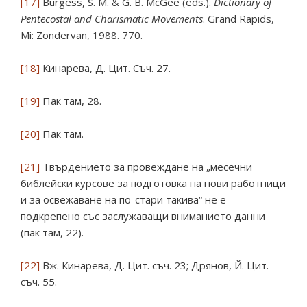
[17]
Burgess, S. M. & G. B. McGee (eds.).
Dictionary of
Pentecostal and Charismatic Movements
. Grand Rapids,
Mi: Zondervan, 1988. 770.
[18]
Кинарева, Д. Цит. Съч. 27.
[19]
Пак там, 28.
[20]
Пак там.
[21]
Твърдението за провеждане на „месечни
библейски курсове за подготовка на нови работници
и за освежаване на по-стари такива“ не е
подкрепено със заслужаващи вниманието данни
(пак там, 22).
[22]
Вж. Кинарева, Д. Цит. съч. 23; Дрянов, Й. Цит.
съч. 55.