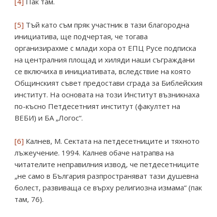
[4]
Пак там.
[5]
Тъй като съм пряк участник в тази благородна
инициатива, ще подчертая, че тогава
организирахме с млади хора от ЕПЦ Русе подписка
на централния площад и хиляди наши съграждани
се включиха в инициативата, вследствие на която
Общинският съвет предостави сграда за Библейския
институт. На основата на този Институт възникнаха
по-късно Петдесетният институт (факултет на
ВЕБИ) и БА „Логос“.
[6]
Калнев, М. Сектата на петдесетниците и тяхното
лъжеучение. 1994. Калнев обаче натрапва на
читателите неправилния извод, че петдесетниците
„не само в България разпространяват тази душевна
болест, развиваща се върху религиозна измама“ (пак
там, 76).