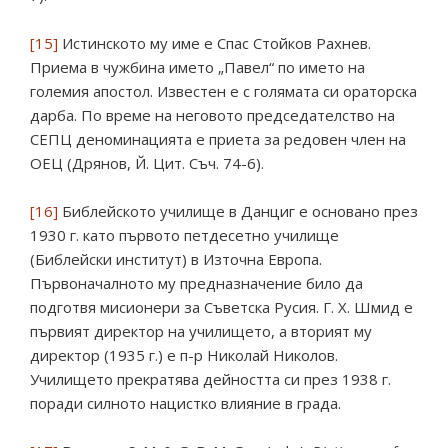
[15]
Истинското му име е Спас Стойков Рахнев.
Приема в чужбина името „Павел“ по името на
големия апостол. Известен е с голямата си ораторска
дарба. По време на неговото председателство на
СЕПЦ деноминацията е приета за редовен член на
ОЕЦ (Дрянов, Й. Цит. Съч. 74-6).
[16]
Библейското училище в Данциг е основано през
1930 г. като първото петдесетно училище
(Библейски институт) в Източна Европа.
Първоначалното му предназначение било да
подготвя мисионери за Съветска Русия. Г. Х. Шмид е
първият директор на училището, а вторият му
директор (1935 г.) е п-р Николай Николов.
Училището прекратява дейността си през 1938 г.
поради силното нацистко влияние в града.