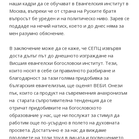
наши кадри да се обучават в Евангелския институт в
Москва, въпреки че от страна на Руските братя
въпросът бе уреден и на политическо ниво. Зарев се
поддаде на нечий натиск, което и до днес няма за
мен разумно обяснение.
В заключение може да се каже, че СЕПЦ извървя
доста дълъг път до днешното изграждане на
Висшия евангелски богословски институт. Тези,
които носят в себе си правилното разбиране и
благодарност за тази голяма придобивка за
българския евангелизъм, ще оценят ВЕБИ. Онези
пък, които са продукт на съвременния анахронизъм
на старата съпротивителна тенденция да се
отричат придобивките на богословското
образование у нас, ще ни послужат за стимул да
работим още по-усърдно в полето на духовната
просвета. Достатъчно е за нас да виждаме
плодовете на този труд в лицата и посвещението