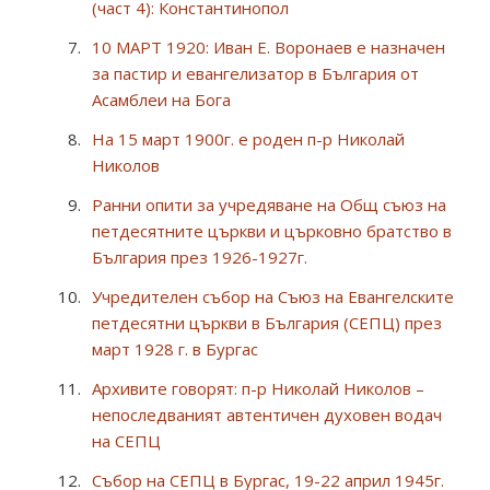
(част 4): Константинопол
10 МАРТ 1920: Иван Е. Воронаев е назначен
за пастир и евангелизатор в България от
Асамблеи на Бога
На 15 март 1900г. е роден п-р Николай
Николов
Ранни опити за учредяване на Общ съюз на
петдесятните църкви и църковно братство в
България през 1926-1927г.
Учредителен събор на Съюз на Евангелските
петдесятни църкви в България (СЕПЦ) през
март 1928 г. в Бургас
Архивите говорят: п-р Николай Николов –
непоследваният автентичен духовен водач
на СЕПЦ
Събор на СЕПЦ в Бургас, 19-22 април 1945г.