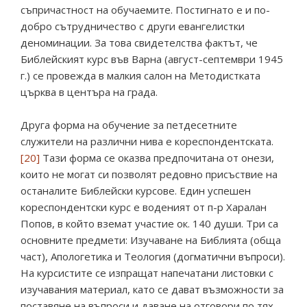
съпричастност на обучаемите. Постигнато е и по-
добро сътрудничество с други евангелистки
деноминации. За това свидетелства фактът, че
Библейският курс във Варна (август-септември 1945
г.) се провежда в малкия салон на Методистката
църква в центъра на града.
Друга форма на обучение за петдесетните
служители на различни нива е кореспондентската.
[20]
Тази форма се оказва предпочитана от онези,
които не могат си позволят редовно присъствие на
останалите Библейски курсове. Един успешен
кореспондентски курс е воденият от п-р Харалан
Попов, в който вземат участие ок. 140 души. Три са
основните предмети: Изучаване на Библията (обща
част), Апологетика и Теология (догматични въпроси).
На курсистите се изпращат напечатани листовки с
изучавания материал, като се дават възможности за
поставяне на въпроси и даване на отговори по тях.