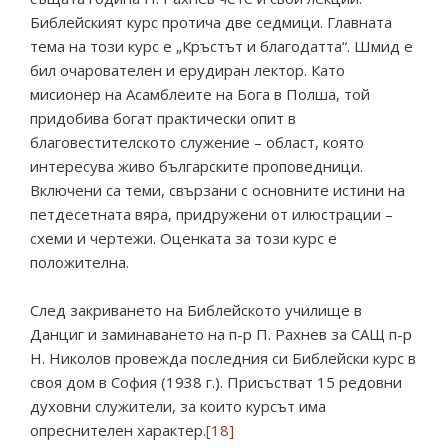
Библейският курс протича две седмици. Главната
тема на този курс е „Кръстът и благодатта“. Шмид е
бил очарователен и ерудиран лектор. Като
мисионер на Асамблеите на Бога в Полша, той
придобива богат практически опит в
благовестителското служение – област, която
интересува живо българските проповедници.
Включени са теми, свързани с основните истини на
петдесетната вяра, придружени от илюстрации –
схеми и чертежи. Оценката за този курс е
положителна.
След закриването на Библейското училище в
Данциг и заминаването на п-р П. Рахнев за САЩ п-р
Н. Николов провежда последния си Библейски курс в
своя дом в София (1938 г.). Присъстват 15 редовни
духовни служители, за които курсът има
опреснителен характер.
[18]