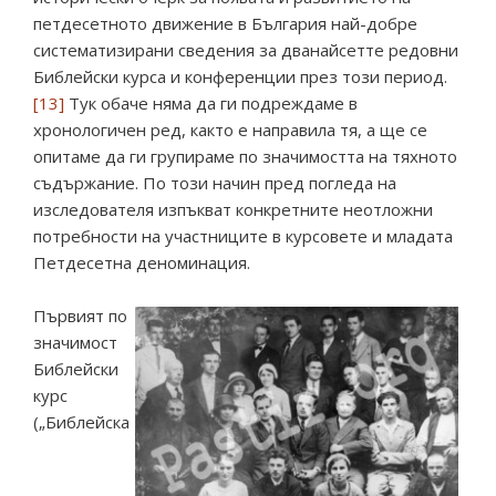
петдесетното движение в България най-добре
систематизирани сведения за дванайсетте редовни
Библейски курса и конференции през този период.
[13]
Тук обаче няма да ги подреждаме в
хронологичен ред, както е направила тя, а ще се
опитаме да ги групираме по значимостта на тяхното
съдържание. По този начин пред погледа на
изследователя изпъкват конкретните неотложни
потребности на участниците в курсовете и младата
Петдесетна деноминация.
Първият по
значимост
Библейски
курс
(„Библейска