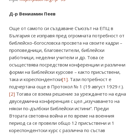
Д-р Вениамин Пеев
Още от самото си създаване Съюзът на ЕПЦ в
България се изправя пред огромната потребност от
библейско-богословска просвета на своите кадри –
проповедници, благовестители, библейски
работници, неделни учители и др. Това се
осъществява посредством конференции и различни
форми на Библейски курсове – както присъствени,
така и кореспондентски
[1]
. Тази потребност е
подчертана още в Протокол № 1 (19 август 1929 г.).
[2]
Тогава се взема решение за уреждането на една
двуседмична конференция с цел „изучаването на
някои по-дълбоки Библейски истини“. Преди
Втората световна война и по време на военния
период са се провели общо 12 присъствени и 1
кореспондентски курс с различна по състав