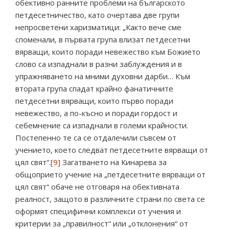
обективно ранните проблеми на българското
петдесетничество, като очертава две групи
непросветени харизматици: „Както вече сме
споменали, в първата група влизат петдесетни
вярващи, които поради невежество към Божието
слово са изпаднали в разни заблуждения и в
упражняването на мними духовни дарби… Към
втората група спадат крайно фанатичните
петдесетни вярващи, които първо поради
невежество, а по-късно и поради гордост и
себемнение са изпаднали в големи крайности.
Постепенно те са се отдалечили съвсем от
учението, което следват петдесетните вярващи от
цял свят“.
[9]
Загатването на Кинарева за
общоприето учение на „петдесетните вярващи от
цял свят“ обаче не отговаря на обективната
реалност, защото в различните страни по света се
оформят специфични комплекси от учения и
критерии за „правилност“ или „отклонения“ от