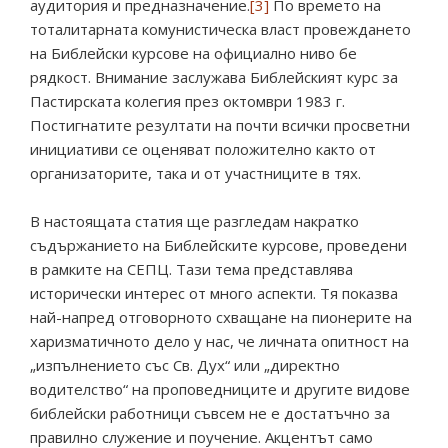
аудитория и предназначение.
[3]
По времето на
тоталитарната комунистическа власт провеждането
на Библейски курсове на официално ниво бе
рядкост. Внимание заслужава Библейският курс за
Пастирската колегия през октомври 1983 г.
Постигнатите резултати на почти всички просветни
инициативи се оценяват положително както от
организаторите, така и от участниците в тях.
В настоящата статия ще разгледам накратко
съдържанието на Библейските курсове, проведени
в рамките на СЕПЦ. Тази тема представлява
исторически интерес от много аспекти. Тя показва
най-напред отговорното схващане на пионерите на
харизматичното дело у нас, че личната опитност на
„изпълнението със Св. Дух“ или „директно
водителство“ на проповедниците и другите видове
библейски работници съвсем не е достатъчно за
правилно служение и поучение. Акцентът само