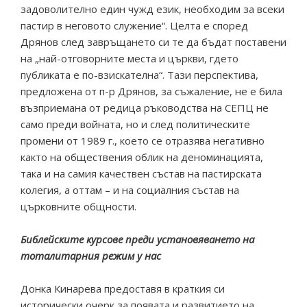
задоволително един чужд език, необходим за всеки
пастир в неговото служение“. Целта е според
Дрянов след завръщането си те да бъдат поставени
на „най-отговорните места и църкви, гдето
публиката е по-взискателна“. Тази перспектива,
предложена от п-р Дрянов, за съжаление, не е била
възприемана от редица ръководства на СЕПЦ не
само преди войната, но и след политическите
промени от 1989 г., което се отразява негативно
както на обществения облик на деноминацията,
така и на самия качествен състав на пастирската
колегия, а оттам – и на социалния състав на
църковните общности.
Библейските курсове преди установяването на
тоталитарния режим у нас
Донка Кинарева предоставя в краткия си
исторически очерк за появата и развитието на