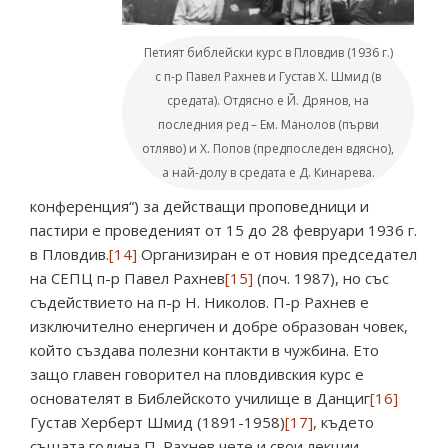
Петият библейски курс в Пловдив (1936 г.)
с п-р Павел Рахнев и Густав Х. Шмид (в
средата). Отдясно е Й. Дрянов, на
последния ред – Ем. Манолов (първи
отляво) и Х. Попов (предпоследен вдясно),
а най-долу в средата е Д. Кинарева.
конференция“) за действащи проповедници и
пастири е проведеният от 15 до 28 февруари 1936 г.
в Пловдив.
[14]
Организиран е от новия председател
на СЕПЦ п-р Павел Рахнев
[15]
(поч. 1987), но със
съдействието на п-р Н. Николов. П-р Рахнев е
изключително енергичен и добре образован човек,
който създава полезни контакти в чужбина. Ето
защо главен говорител на пловдивския курс е
основателят в Библейското училище в Данциг
[16]
Густав Херберт Шмид (1891-1958)
[17]
, където
същата година П. Рахнев чете и свои лекции.