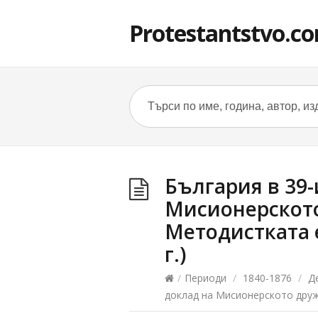
Protestantstvo.c
България в 39
Мисионерското
Методистката 
г.)
/
Периоди
/
1840-1876
/
Д
доклад на Мисионерското друж