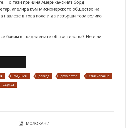
те. По тази причина Американският борд
ретар, апелира към Мисионерското общество на
а навлезе в това поле и да извърши това велико
 се бавим в създадените обстоятелства? Не е ли
ия
годишен
доклад
дружество
епископална
църква
МОЛОКАНИ