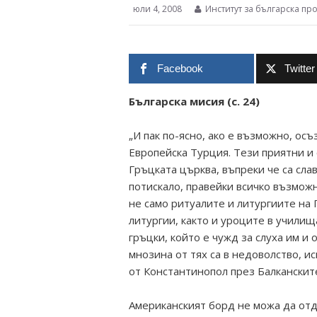
юли 4, 2008
Институт за българска пр
Facebook
Twitter
Българска мисия (с. 24)
„И пак по-ясно, ако е възможно, осъ
Европейска Турция. Тези приятни и
Гръцката църква, въпреки че са сла
потискало, правейки всичко възможн
не само ритуалите и литургиите на 
литургии, както и уроците в училища
гръцки, който е чужд за слуха им и 
мнозина от тях са в недоволство, и
от Константинопол през Балканските
Американският борд не можа да отд