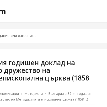
om
-ия годишен доклад на
 дружество на
епископална църква (1858
еноминации
/
Методисти
/
България в 39-ия годишен
ество на Методистката епископална църква (1858 г.)