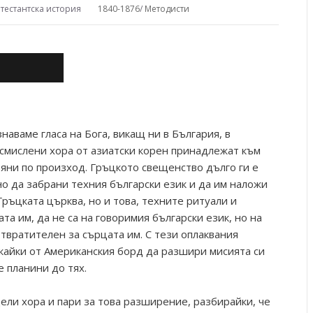
отестантска история
1840-1876
/
Методисти
знаваме гласа на Бога, викащ ни в България, в
 смислени хора от азиатски корен принадлежат към
вяни по произход. Гръцкото свещенство дълго ги е
о да забрани техния български език и да им наложи
Гръцката църква, но и това, техните ритуали и
та им, да не са на говоримия български език, но на
отвратителен за сърцата им. С тези оплаквания
скайки от Американския борд да разшири мисията си
 планини до тях.
ели хора и пари за това разширение, разбирайки, че