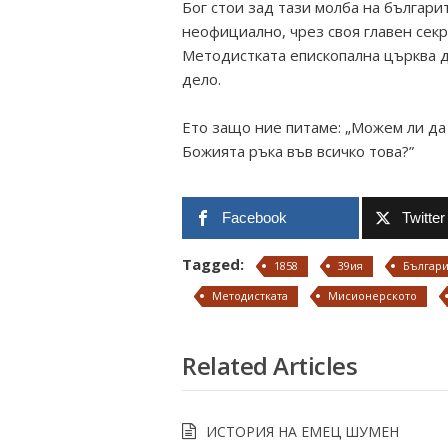
Бог стои зад тази молба на българи
неофициално, чрез своя главен сек
Методистката епископална църква д
дело.
Ето защо ние питаме: „Можем ли да
Божията ръка във всичко това?”
Facebook
Twitter
Tagged:
1858
39ия
Българ
Методистката
Мисионерското
Related Articles
ИСТОРИЯ НА ЕМЕЦ ШУМЕН