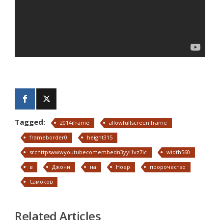
Tagged:
2014iframe
allowfullscreeniframe
frameborder0
height315
srchttpswwwyoutubecomembedn3yyi1vz7ic
width560
в
Джони
на
Ноер
пророчество
Самоков
Related Articles