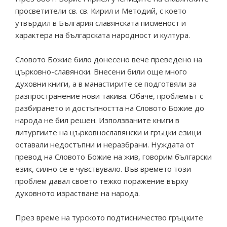
просветители св. св. Кирил и Методий, с което
утвърдил в България славянската писменост и
характера на българската народност и култура.
Словото Божие било донесено вече преведено на
църковно-славянски. Внесени били още много
духовни книги, а в манастирите се подготвяли за
разпространение нови такива. Обаче, проблемът с
разбирането и достъпността на Словото Божие до
народа не бил решен. Използваните книги в
литургиите на църковнославянски и гръцки езици
оставали недостъпни и неразбрани. Нуждата от
превод на Словото Божие на жив, говорим български
език, силно се е чувствувало. Във времето този
проблем давал своето тежко поражение върху
духовното израстване на народа.
През време на турското подтисничество гръцките