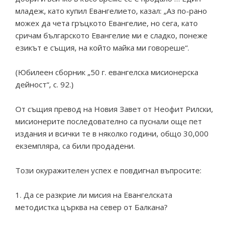
младеж, като купил Евангелието, казал: „Аз по-рано
можех да чета гръцкото Евангелие, но сега, като
сричам българското Евангелие ми е сладко, понеже
езикът е същия, на който майка ми говореше“.
(Юбилеен сборник „50 г. евангелска мисионерска
дейност“, с. 92.)
От същия превод на Новия Завет от Неофит Рилски,
мисионерите последователно са пуснали още пет
издания и всички те в няколко години, общо 30,000
екземпляра, са били продадени.
Този окуражителен успех е повдигнал въпросите:
1. Да се разкрие ли мисия на Евангелската
методистка църква на север от Балкана?