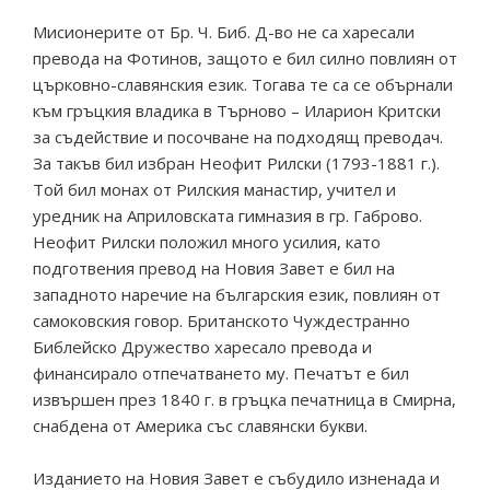
Мисионерите от Бр. Ч. Биб. Д-во не са харесали
превода на Фотинов, защото е бил силно повлиян от
църковно-славянския език. Тогава те са се обърнали
към гръцкия владика в Търново – Иларион Критски
за съдействие и посочване на подходящ преводач.
За такъв бил избран Неофит Рилски (1793-1881 г.).
Той бил монах от Рилския манастир, учител и
уредник на Априловската гимназия в гр. Габрово.
Неофит Рилски положил много усилия, като
подготвения превод на Новия Завет е бил на
западното наречие на българския език, повлиян от
самоковския говор. Британското Чуждестранно
Библейско Дружество харесало превода и
финансирало отпечатването му. Печатът е бил
извършен през 1840 г. в гръцка печатница в Смирна,
снабдена от Америка със славянски букви.
Изданието на Новия Завет е събудило изненада и