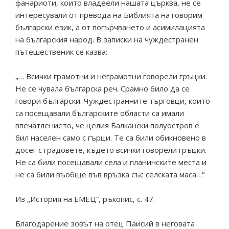
фанариоти, които владеели нашата църква, не се
интересували от превода на Библията на говорим
български език, а от погърчването и асимилацията
на българския народ. В записки на чуждестранен
пътешественик се казва:
„… Всички грамотни и неграмотни говорели гръцки.
Не се чувала българска реч. Срамно било да се
говори български. Чуждестранните търговци, които
са посещавали българските области са имали
впечатлението, че целия Балкански полуостров е
бил населен само с гърци. Те са били обикновено в
досег с градовете, където всички говорели гръцки.
Не са били посещавали села и планинските места и
не са били въобще във връзка със селската маса…“
Из „История на ЕМЕЦ“, ръкопис, с. 47.
Благодарение зовът на отец Паисий в неговата