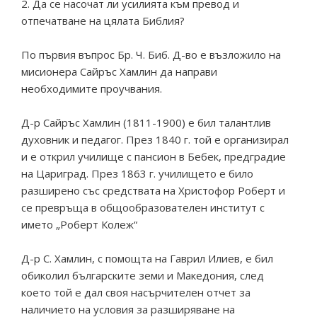
2. Да се насочат ли усилията към превод и
отпечатване на цялата Библия?
По първия въпрос Бр. Ч. Биб. Д-во е възложило на
мисионера Сайръс Хамлин да направи
необходимите проучвания.
Д-р Сайръс Хамлин (1811-1900) е бил талантлив
духовник и педагог. През 1840 г. той е организирал
и е открил училище с пансион в Бебек, предградие
на Цариград. През 1863 г. училището е било
разширено със средствата на Христофор Роберт и
се превръща в общообразователен институт с
името „Роберт Колеж“
Д-р С. Хамлин, с помощта на Гаврил Илиев, е бил
обиколил българските земи и Македония, след
което той е дал своя насърчителен отчет за
наличието на условия за разширяване на