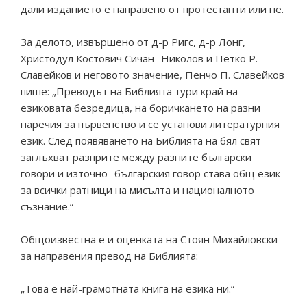
дали изданието е направено от протестанти или не.
За делото, извършено от д-р Ригс, д-р Лонг,
Христодул Костович Сичан- Николов и Петко Р.
Славейков и неговото значение, Пенчо П. Славейков
пише: „Преводът на Библията тури край на
езиковата безредица, на боричкането на разни
наречия за първенство и се установи литературния
език. След появяването на Библията на бял свят
заглъхват разприте между разните български
говори и източно- българския говор става общ език
за всички ратници на мисълта и националното
съзнание.“
Общоизвестна е и оценката на Стоян Михайловски
за направения превод на Библията:
„Това е най-грамотната книга на езика ни.“