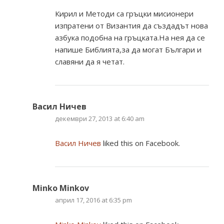
Кирил и Методи са гръцки мисионери
изпратени от Византия да създадът нова
азбука подобна на гръцката.На нея да се
напише Библията,за да могат Българи и
славяни да я четат.
Васил Ничев
декември 27, 2013 at 6:40 am
Васил Ничев
liked this on Facebook.
Minko Minkov
април 17, 2016 at 6:35 pm