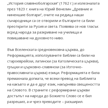
„История славяноболгарская“ (1762 г.) и излезналата
през 1823 г. книга на Юрий Венелин „Древние и
ниненшие болгари“, очите на редица наши
сънародници са се отворили и българите са били
преоткрити за Русия и света. Появява се нов тласък
всред народа за разкриване на училища и
повишаване на духовното ниво.
Във Вселенската средновековна църква, до
Реформацията, използуваните Библии са били на
староеврейски, латински (за Католическата църква),
гръцки и църковно-славянски (за Източно-
православната църква) езици. Реформацията е била
премахнала догмата, че всеки превод на Библията
на какъвто и да е друг език, накърнява свещеността
на Словото. В страните с реформирани църкви
достъпът на народа до Божието Слово се е бил
разрешил, а и чрез преводите – разширил.