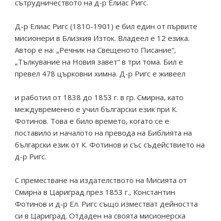
сътрудничеството на д-р Елиас Ригс.
Д-р Елиас Ригс (1810-1901) е бил един от първите
мисионери в Близкия Изток. Владеел е 12 езика.
Автор е на: „Речник на Свещеното Писание“,
„Тълкувание на Новия завет“ в три тома. Бил е
превел 478 църковни химна. Д-р Ригс е живеел
и работил от 1838 до 1853 г. в гр. Смирна, като
междувременно е учил български език при К.
Фотинов. Това е било времето, когато се е
поставило и началото на превода на Библията на
български език от К. Фотинов и със съдействието на
д-р Ригс.
С преместване на издателството на Мисията от
Смирна в Цариград през 1853 г., Константин
Фотинов и д-р Ел. Ригс също изместват дейността
си в Цариград. Отдаден на своята мисионерска