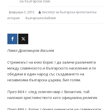
на български език
февруари 5, 2010
Институт за българска протестантска
история
Българската Библия
Павел Драгомиров Василев
Стремежът на княз Борис I да заличи различията
между славянското и българското население и ги
обедини в един народ със създаването на
независима българска църква, бил голям.
През 864 г. след сключен мир с Византия, той
наложил християнството като официална религия.
През 886 г. Борис I приел учениците на славянските