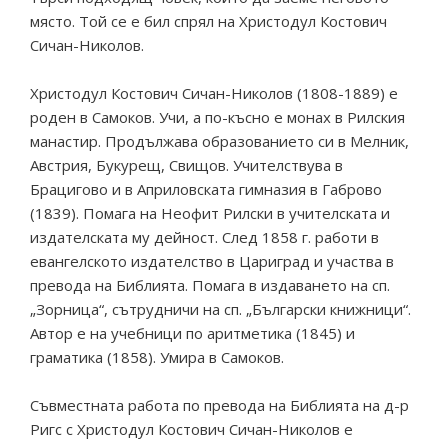
място. Той се е бил спрял на Христодул Костович
Сичан-Николов.
Христодул Костович Сичан-Николов (1808-1889) е
роден в Самоков. Учи, а по-късно е монах в Рилския
манастир. Продължава образованието си в Мелник,
Австрия, Букурещ, Свищов. Учителствува в
Брацигово и в Априловската гимназия в Габрово
(1839). Помага на Неофит Рилски в учителската и
издателската му дейност. След 1858 г. работи в
евангелското издателство в Цариград и участва в
превода на Библията. Помага в издаването на сп.
„Зорница“, сътрудничи на сп. „Български книжници“.
Автор е на учебници по аритметика (1845) и
граматика (1858). Умира в Самоков.
Съвместната работа по превода на Библията на д-р
Ригс с Христодул Костович Сичан-Николов е