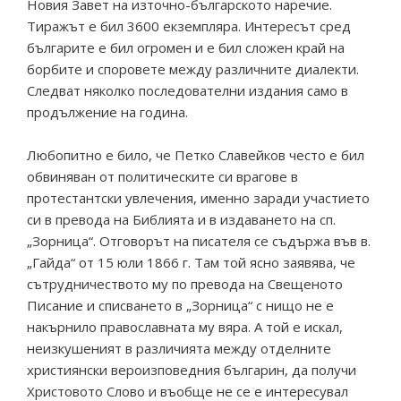
Новия Завет на източно-българското наречие.
Тиражът е бил 3600 екземпляра. Интересът сред
българите е бил огромен и е бил сложен край на
борбите и споровете между различните диалекти.
Следват няколко последователни издания само в
продължение на година.
Любопитно е било, че Петко Славейков често е бил
обвиняван от политическите си врагове в
протестантски увлечения, именно заради участието
си в превода на Библията и в издаването на сп.
„Зорница“. Отговорът на писателя се съдържа във в.
„Гайда“ от 15 юли 1866 г. Там той ясно заявява, че
сътрудничеството му по превода на Свещеното
Писание и списването в „Зорница“ с нищо не е
накърнило православната му вяра. А той е искал,
неизкушеният в различията между отделните
християнски вероизповедния българин, да получи
Христовото Слово и въобще не се е интересувал