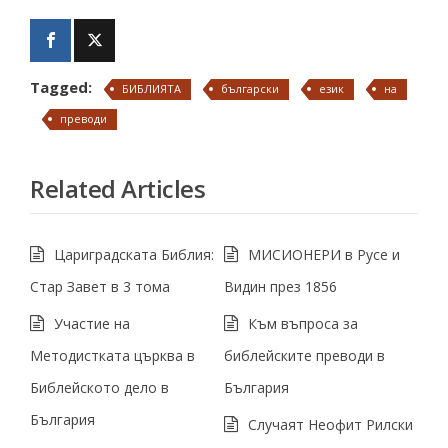
Tagged:
БИБЛИЯТА
български
език
на
преводи
Related Articles
Цариградската Библия:
МИСИОНЕРИ в Русе и
Стар Завет в 3 тома
Видин през 1856
Участие на
Към въпроса за
Методистката църква в
библейските преводи в
Библейското дело в
България
България
Случаят Неофит Рилски