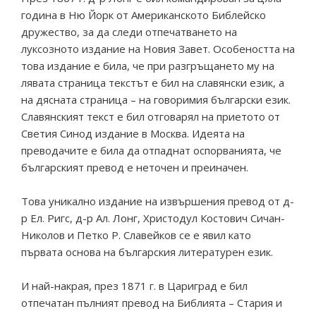
година в Ню Йорк от Американското Библейско
дружество, за да следи отпечатването на
луксозното издание на Новия Завет. Особеността на
това издание е била, че при разгръщането му на
лявата страница текстът е бил на славянски език, а
на дясната страница – на говоримия български език.
Славянският текст е бил отговарял на приетото от
Светия Синод издание в Москва. Идеята на
преводачите е била да отпаднат оспорванията, че
българският превод е неточен и преиначен.
Това уникално издание на извършения превод от д-
р Ел. Ригс, д-р Ал. Лонг, Христодул Костович Сичан-
Николов и Петко Р. Славейков се е явил като
първата основа на българския литературен език.
И най-накрая, през 1871 г. в Цариград е бил
отпечатан пълният превод на Библията – Стария и