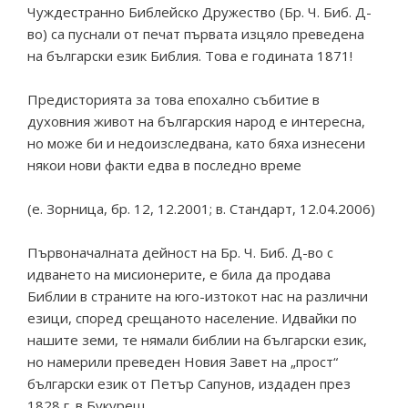
Чуждестранно Библейско Дружество (Бр. Ч. Биб. Д-
во) са пуснали от печат първата изцяло преведена
на български език Библия. Това е годината 1871!
Предисторията за това епохално събитие в
духовния живот на българския народ е интересна,
но може би и недоизследвана, като бяха изнесени
някои нови факти едва в последно време
(е. Зорница, бр. 12, 12.2001; в. Стандарт, 12.04.2006)
Първоначалната дейност на Бр. Ч. Биб. Д-во с
идването на мисионерите, е била да продава
Библии в страните на юго-изтокот нас на различни
езици, според срещаното население. Идвайки по
нашите земи, те нямали библии на български език,
но намерили преведен Новия Завет на „прост“
български език от Петър Сапунов, издаден през
1828 г. в Букурещ