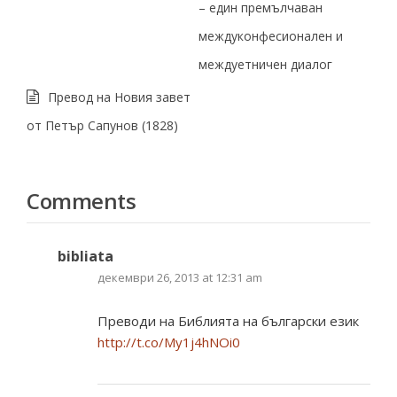
– един премълчаван
междуконфесионален и
междуетничен диалог
Превод на Новия завет
от Петър Сапунов (1828)
Comments
bibliata
декември 26, 2013 at 12:31 am
Преводи на Библията на български език
http://t.co/My1j4hNOi0