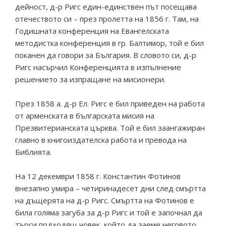
дейност, д-р Ригс един-единствен път посещава
отечеството си – през пролетта на 1856 г. Там, на
Годишната конференция на Евангелската
методистка конференция в гр. Балтимор, той е бил
поканен да говори за България. В словото си, д-р
Ригс насърчил Конференцията в изпълнение
решението за изпращане на мисионери.
През 1858 а. д-р Ел. Ригс е бил приведен на работа
от арменската в българската мисия на
Презвитерианската църква. Той е бил заангажиран
главно в книгоиздателска работа и превода на
Библията.
На 12 декември 1858 г. Константин Фотинов
внезапно умира – четиринадесет дни след смъртта
на дъщерята на д-р Ригс. Смъртта на Фотинов е
била голяма загуба за д-р Ригс и той е започнал да
търси подходящ човек, който да заеме неговото