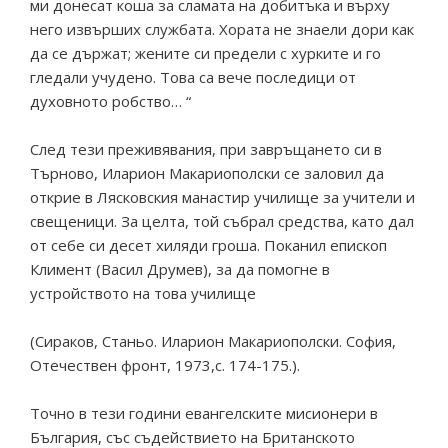
ми донесат коша за сламата на добитъка и върху
него извърших службата. Хората не знаели дори как
да се държат; жените си предели с хурките и го
гледали учудено. Това са вече последици от
духовното робство… “
След тези преживявания, при завръщането си в
Търново, Иларион Макариополски се заловил да
открие в Лясковския манастир училище за учители и
свещеници. За целта, той събрал средства, като дал
от себе си десет хиляди гроша. Поканил епископ
Климент (Васил Друмев), за да помогне в
устройството на това училище
(Сираков, Станьо. Иларион Макариополски. София,
Отечествен фронт, 1973,с. 174-175.).
Точно в тези години евангелските мисионери в
България, със съдействието на Британското