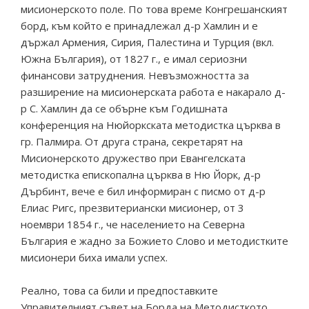
мисионерското поле. По това време Конгрешанският
борд, към който е принадлежал д-р Хамлин и е
държал Армения, Сирия, Палестина и Турция (вкл.
Южна България), от 1827 г., е имал сериозни
финансови затруднения. Невъзможността за
разширение на мисионерската работа е накарало д-
р С. Хамлин да се обърне към Годишната
конференция на Нюйоркската методистка църква в
гр. Палмира. От друга страна, секретарят на
Мисионерското дружество при Евангелската
методистка епископална църква в Ню Йорк, д-р
Дърбинт, вече е бил информиран с писмо от д-р
Елиас Ригс, презвитериански мисионер, от 3
ноември 1854 г., че населението на Северна
България е жадно за Божието Слово и методистките
мисионери биха имали успех.
Реално, това са били и предпоставките
Управителният съвет на Борда на Методисткото