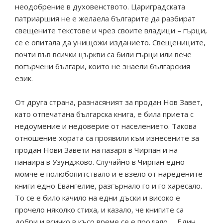
неодобрение в духовенството. Цариградската
патриаршия не е желаела българите да разбират
свещените текстове и чрез своите владици – гърци,
се е опитала да унищожи изданието. Свещениците,
почти във всички църкви са били гърци или вече
погърчени българи, които не знаели българския
език.
От друга страна, разнасяният за продан Нов Завет,
като отпечатана българска книга, е била приета с
недоумение и недоверие от населението. Такова
отношение хората са проявили към изнесените за
продан Нови Завети на пазаря в Чирпан и на
панаира в Узунджово. Случайно в Чирпан едно
момче е полюбопитствало и е взело от наредените
книги едно Евангелие, разгърнало го и го харесало.
То се е било качило на едни дъски и високо е
прочело няколко стиха, и казало, че книгите са
добри и всичко в късо време се е продало … Един