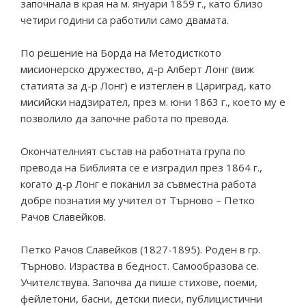
започнала в края на м. януари 1859 г., като близо
четири години са работили само двамата.
По решение на Борда на Методисткото
мисионерско дружество, д-р Алберт Лонг (виж
статията за д-р Лонг) е изтеглен в Цариград, като
мисийски надзирател, през м. юни 1863 г., което му е
позволило да започне работа по превода.
Окончателният състав на работната група по
превода на Библията се е изградил през 1864 г.,
когато д-р Лонг е поканил за съвместна работа
добре познатия му учител от Търново – Петко
Рачов Славейков.
Петко Рачов Славейков (1827-1895). Роден в гр.
Търново. Израства в бедност. Самообразова се.
Учителствува. Започва да пише стихове, поеми,
фейлетони, басни, детски пиеси, публицистични