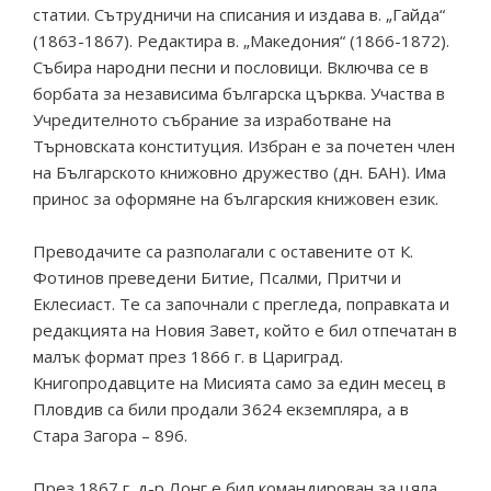
статии. Сътрудничи на списания и издава в. „Гайда“
(1863-1867). Редактира в. „Македония“ (1866-1872).
Събира народни песни и пословици. Включва се в
борбата за независима българска църква. Участва в
Учредителното събрание за изработване на
Търновската конституция. Избран е за почетен член
на Българското книжовно дружество (дн. БАН). Има
принос за оформяне на българския книжовен език.
Преводачите са разполагали с оставените от К.
Фотинов преведени Битие, Псалми, Притчи и
Еклесиаст. Те са започнали с прегледа, поправката и
редакцията на Новия Завет, който е бил отпечатан в
малък формат през 1866 г. в Цариград.
Книгопродавците на Мисията само за един месец в
Пловдив са били продали 3624 екземпляра, а в
Стара Загора – 896.
През 1867 г. д-р Лонг е бил командирован за цяла