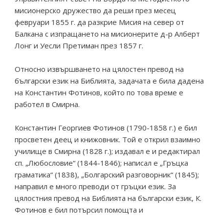
мисионерско дружество да реши през месец
февруари 1855 г. да разкрие Мисия на север от
Балкана с изпращането на мисионерите д-р Алберт
Лонг и Уесли Претиман през 1857 г.
Относно извършването на цялостен превод на
български език на Библията, задачата е била дадена
на Константин Фотинов, който по това време е
работел в Смирна.
Константин Георгиев Фотинов (1790-1858 г.) е бил
просветен деец и книжовник. Той е открил взаимно
училище в Смирна (1828 г.); издавал е и редактирал
сп. „Любословие“ (1844-1846); написал е „Гръцка
граматика“ (1838), „Болгарский разговорник“ (1845);
направил е много преводи от гръцки език. За
цялостния превод на Библията на български език, К.
Фотинов е бил потърсил помощта и