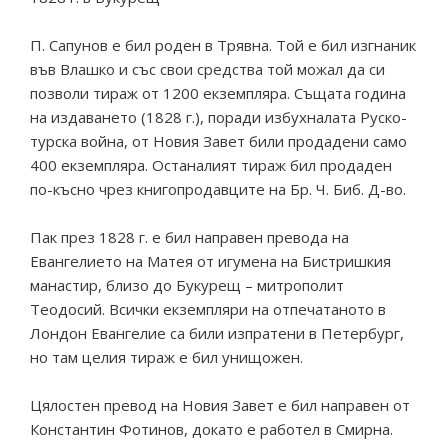
П. Сапунов е бил роден в Трявна. Той е бил изгнаник
във Влашко и със свои средства той можал да си
позволи тираж от 1200 екземпляра. Същата година
на издаването (1828 г.), поради избухналата Руско-
турска война, от Новия Завет били продадени само
400 екземпляра. Останалият тираж бил продаден
по-късно чрез книгопродавците на Бр. Ч. Биб. Д-во.
Пак през 1828 г. е бил направен превода на
Евангелието на Матея от игумена на Бистришкия
манастир, близо до Букурещ – митрополит
Теодосий. Всички екземпляри на отпечатаното в
Лондон Евангелие са били изпратени в Петербург,
но там целия тираж е бил унищожен.
Цялостен превод на Новия Завет е бил направен от
Константин Фотинов, докато е работел в Смирна.