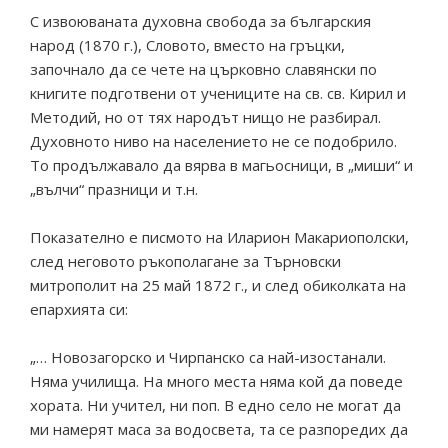
С извоюваната духовна свобода за българския
народ (1870 г.), Словото, вместо на гръцки,
започнало да се чете на църковно славянски по
книгите подготвени от учениците на св. св. Кирил и
Методий, но от тях народът нищо не разбирал.
Духовното ниво на населението не се подобрило.
То продължавало да вярва в магьосници, в „миши“ и
„вълчи“ празници и т.н.
Показателно е писмото на Иларион Макариополски,
след неговото ръкополагане за Търновски
митрополит на 25 май 1872 г., и след обиколката на
епархията си:
„… Новозагорско и Чирпанско са най-изостанали.
Няма училища. На много места няма кой да поведе
хората. Ни учител, ни поп. В едно село не могат да
ми намерят маса за водосвета, та се разпоредих да