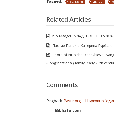
Tagged:
България
Дънов
е
Related Articles
п-р Младен МЛАДЕНОВ (1937-2026
Пастир Павел и Катерина Гурбало
Photo of Nikolcho Boedzhiev’s Evange
(Congregational) family, early 20th centu
Comments
Pingback:
Pastir.org | Църковно “ед
Bibliata.com