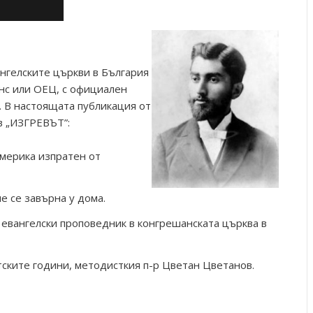
нгелските църкви в България
анс или ОЕЦ, с официален
). В настоящата публикация от
в „ИЗГРЕВЪТ”:
Америка изпратен от
е се завърна у дома.
евангелски проповедник в конгрешанската църква в
тските години, методисткия п-р Цветан Цветанов.