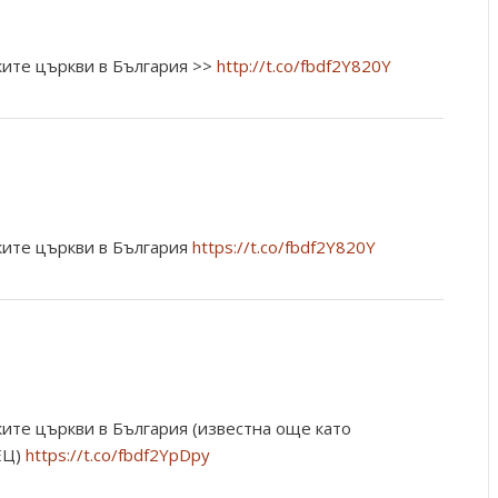
ките църкви в България >>
http://t.co/fbdf2Y820Y
ките църкви в България
https://t.co/fbdf2Y820Y
ите църкви в България (известна още като
ЕЦ)
https://t.co/fbdf2YpDpy