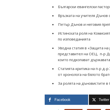
Български евангелски пастор
Връзката на учителя Дънов с
Петър Дънов и неговия пре
Истинската роля на Комисия
по изповеданията
Уводна статия в «Защита на
представител на ОЕЦ, п-р Д
които подкопават държавата
Статията-критика на п-р д-р
от хронолога на бялото брат
За ролята на дъновистите в
Facebook
Twitter