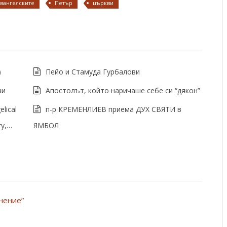
вангелските
Петър
църкви
)
Пейо и Стамуда Гурбалови
ви
Апостолът, който наричаше себе си “дякон”
lical
п-р КРЕМЕНЛИЕВ приема ДУХ СВЯТИ в
ry,…
ЯМБОЛ
инение”