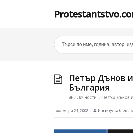
Protestantstvo.c
Петър Дънов и
България
/
Личности
/
Петър Дънов и
октомври 24, 2008
Институт за българ