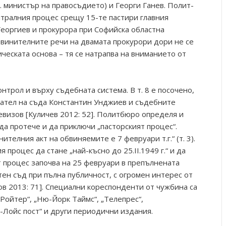
. министър на правосъдието) и Георги Ганев. Полит-
тралния процес срещу 15-те пастири главния
еоргиев и прокурора при Софийска областна
обвинителните речи на двамата прокурори дори не се
ческата основа – тя се натрапва на вниманието от
нтрол и върху съдебната система. В т. 8 е посочено,
ател на съда Константин Унджиев и съдебните
визов [Куличев 2012: 52]. Политбюро определя и
 да протече и да приключи „пасторският процес“.
ителния акт на обвиняемите е 7 февруари т.г.“ (т. 3).
 процес да стане „най-късно до 25.II.1949 г.“ и да
т процес започва на 25 февруари в препълнената
ен съд при пълна публичност, с огромен интерес от
в 2013: 71]. Специални кореспонденти от чужбина са
Ройтер“, „Ню-Йорк Таймс“, „Телепрес“,
Лойс пост“ и други периодични издания.