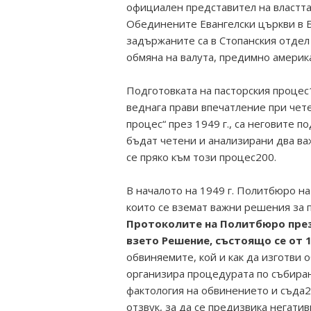
официален представител на властта 
Обединените Евангелски църкви в Б
задържаните са в Стопанския отдел
обмяна на валута, предимно америка
Подготовката на пасторския процес1
веднага прави впечатление при чете
процес“ през 1949 г., са неговите 
бъдат четени и анализирани два в
се пряко към този процес200.
В началото на 1949 г. Политбюро н
които се вземат важни решения за п
Протоколите на Политбюро през 
взето Решение, състоящо се от 1
обвиняемите, кой и как да изготви 
организира процедурата по събиран
фактология на обвинението и съда
отзвук, за да се предизвика негати