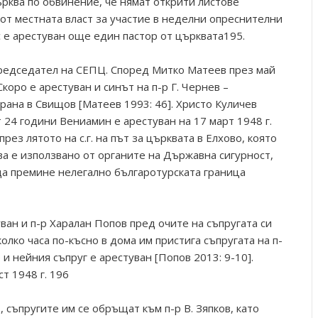
рква по обвинение, че нямат открити листове
от местната власт за участие в неделни опреснителни
ас е арестуван още един пастор от църквата195.
председател на СЕПЦ. Според Митко Матеев през май
Скоро е арестуван и синът на п-р Г. Чернев –
рана в Свищов [Матеев 1993: 46]. Христо Куличев
24 години Вениамин е арестуван на 17 март 1948 г.
през лятото на с.г. на път за църквата в Елхово, която
ова е използвано от органите на Държавна сигурност,
 да премине нелегално българотурската граница
уван и п-р Харалан Попов пред очите на съпругата си
олко часа по-късно в дома им пристига съпругата на п-
и нейния съпруг е арестуван [Попов 2013: 9-10].
т 1948 г. 196
 съпругите им се обръщат към п-р В. Зяпков, като