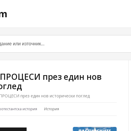
om
ПРОЦЕСИ през един нов
оглед
РОЦЕСИ през един нов исторически поглед
ротестантска история
История