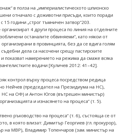
онаж“ в полза на „империалистическото шпионско
шени отначало с доживотни присъди, които поради
с 15 години „строг тъмничен затвор“203.
организират 4 други процеса по линия на отделните
азобличени останалите обвиняеми“, като някои от
 организирани в провинцията, без да се вдига голям
и съдебни дела са насочени срещу пастирските
и показват намерението на режима да смаже всяка
вангелистките водачи [Куличев 2012: 41–42].
ряк контрол върху процеса посредством редица
чо Нейчев (председател на Президиума на НС),
а НС на ОФ) и Антон Югов (вътрешен министър)
рганизацията и изнасянето на процеса“ (т. 5).
вено ръководство на процеса“ (т. 6), състояща се от
о, в която влизат: Димитър Георгиев (гл. прокурор),
ър на МВР), Владимир Топенчаров (зам. министър на