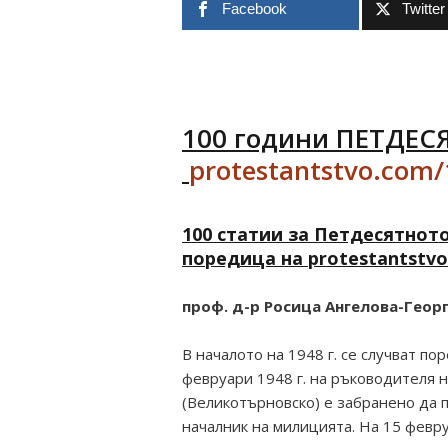
Facebook
Twitter
100 години ПЕТДЕС
protestantstvo.com
100 статии за Петдесятното
поредица на protestantstvo
проф. д-р Росица Ангелова-Геор
В началото на 1948 г. се случват п
февруари 1948 г. на ръководителя н
(Великотърновско) е забранено да п
началник на милицията. На 15 февру