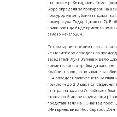
външните работи), Илия Тимев (пом
бюро определя за прокурори на цен
прокурор на републиката Димитър Г
прокуратура Тодор Цаков (т. 7). В 
прави опит да бъде прикрита полити
самото начало204.
Тоталитарният режим налага своя ко
че Политбюро определя за председ
заседатели Лука Вълчев и Велю Дже
времето, когато трябва да започне,
Крайният срок „за връчване на обвин
Т. 4 определя започването на главния
приключи до 2-3 март с.г. Съдебния
централна зала на Софийския област
страна на българи и чужденци [Попо
представители на „Юнайтед прес“, „
„Интърнешънъл Нюс Сървис“, „Сент-