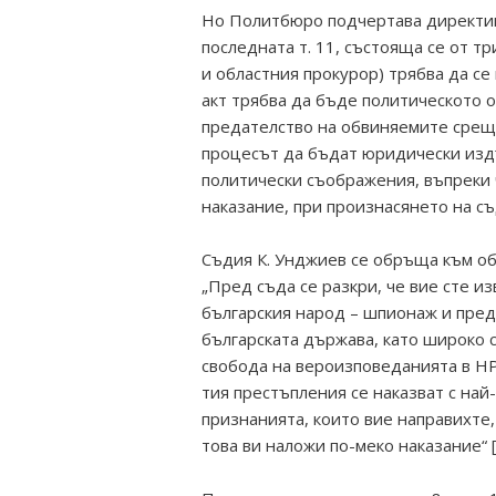
Но Политбюро подчертава директива
последната т. 11, състояща се от тр
и областния прокурор) трябва да се
акт трябва да бъде политическото 
предателство на обвиняемите срещу
процесът да бъдат юридически издъ
политически съображения, въпреки 
наказание, при произнасянето на съ
Съдия К. Унджиев се обръща към о
„Пред съда се разкри, че вие сте 
българския народ – шпионаж и пре
българската държава, като широко 
свобода на вероизповеданията в НРБ
тия престъпления се наказват с най
признанията, които вие направихте,
това ви наложи по-меко наказание“ 