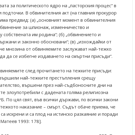
та за политическото ядро на „пасторския процес“ в
и подточки. В обвинителния акт (на главния прокурор
 има предвид: (а) „основният момент в обвинителния
обвинение за шпионаж, изменничество и
 собствената им родина“; (б) „обвинението и
ржани и законно обосновани“; (в) „изхождайки от
че мнозина от обвиняемите заслужават най-тежко
да да се избегне издаването на смъртни присъди“.
бвиняемите след прочитането на тежките присъди:
извършили най-тежките престъпления срещу
дателство, вършени през най-съдбоносните дни на
сте злоупотребили с дадената голяма религиозна
. По цял свят, във всички държави, по всички закони
-тежкото наказание – смърт. Съдът обаче приема, че
 са искрени и са плод на истинско разкаяние и поради
[Матеев 1993: 178].