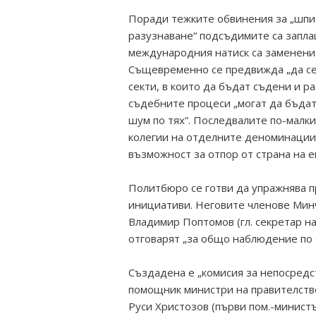
Поради тежките обвинения за „шпи
разузнаване“ подсъдимите са запла
международния натиск са заменени 
Същевременно се предвижда „да се 
секти, в които да бъдат съдени и р
съдебните процеси „могат да бъдат
шум по тях“. Последвалите по-малк
колегии на отделните деноминации 
възможност за отпор от страна на е
Политбюро се готви да упражнява п
инициативи. Неговите членове Мин
Владимир Поптомов (гл. секретар н
отговарят „за общо наблюдение по о
Създадена е „комисия за непосредст
помощник министри на правителствот
Руси Христозов (първи пом.-минист