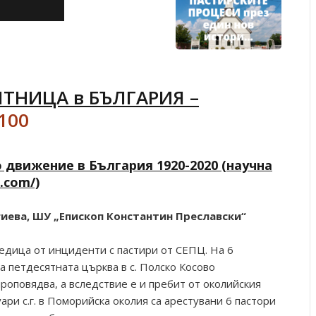
ЯТНИЦА в БЪЛГАРИЯ –
/100
 движение в България 1920-2020 (научна
.com/)
гиева, ШУ „Епископ Константин Преславски“
оредица от инциденти с пастири от СЕПЦ. На 6
а петдесятната църква в с. Полско Косово
роповядва, а вследствие е и пребит от околийския
ари с.г. в Поморийска околия са арестувани 6 пастори