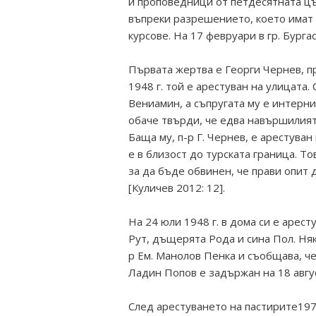
и проповедници от петдесятната цъ
въпреки разрешението, което имат 
курсове. На 17 февруари в гр. Бург
Първата жертва е Георги Чернев, 
1948 г. той е арестуван на улицата. 
Вениамин, а съпругата му е интерни
обаче твърди, че едва навършилият 
Баща му, п-р Г. Чернев, е арестуван 
е в близост до турската граница. Т
за да бъде обвинен, че прави опит
[Куличев 2012: 12].
На 24 юли 1948 г. в дома си е арест
Рут, дъщерята Рода и сина Пол. Няк
р Ем. Манолов Пенка и съобщава, че 
Ладин Попов е задържан на 18 авгус
След арестуването на пастирите197,