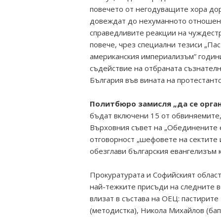
повечето от негодуващите хора дори
довеждат до нехуманното отношен
справедливите реакции на чуждест
повече, чрез специални тезиси „Пас
американския империализъм” годин
съдействие на отбраната съзнател
България във вината на протестант
Политбюро замисля „да се орга
бъдат включени 15 от обвиняемите,
Върховния съвет на „Обединените ев
отговорност „шефовете на сектите 
обезглави българския евангелизъм к
Прокуратурата и Софийският област
най-тежките присъди на следните в
влизат в състава на ОЕЦ: пастирите
(методистка), Никола Михайлов (бап