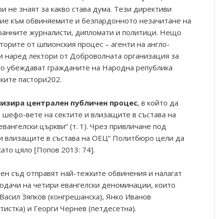
 не знаят за какво става дума. Тези директиви
ие към обвиняемите и безпардонното незачитане на
ранните журналисти, дипломати и политици. Нещо
торите от шпионския процес – агенти на англо-
и наред лектори от Доброволната организация за
но убеждават гражданите на Народна република
ските пастори202.
низира централен публичен процес
, в който да
 шефо-вете на сектите и влизащите в състава на
ангелски църкви“ (т. 1). Чрез привличане под
и влизащите в състава на ОЕЦ“ Политбюро цели да
ато цяло [Попов 2013: 74].
ен съд отправят най-тежките обвинения и налагат
одачи на четири евангелски деноминации, които
 Васил Зяпков (конгрешанска), Янко Иванов
тистка) и Георги Чернев (петдесетна).