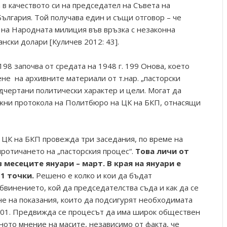
в качеството си на председател на Съвета на
ългария. Той получава един и същи отговор – че
 на Народната милиция във връзка с незаконна
нски долари [Куличев 2012: 43].
98 започва от средата на 1948 г. 199 Онова, което
не на архивните материали от т.нар. „пасторски
подчертани политически характер и цели. Могат да
ажни протокола на Политбюро на ЦК на БКП, отнасящи
а ЦК на БКП провежда три заседания, по време на
ротичането на „пасторския процес“.
Това личи от
месеците януари – март. В края на януари е
1 точки.
Решено е колко и кои да бъдат
обвинението, кой да председателства съда и как да се
е на показания, които да подсигурят необходимата
201. Предвижда се процесът да има широк обществен
вното мнение на масите, независимо от факта, че