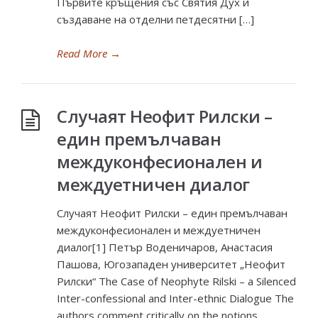
Първите кръщения със Святия Дух и
създаване на отделни петдесятни […]
Read More
→
Случаят Неофит Рилски –
един премълчаван
междуконфесионален и
междуетничен диалог
Случаят Неофит Рилски – един премълчаван
междуконфесионален и междуетничен
диалог[1] Петър Воденичаров, Анастасия
Пашова, Югозападен университет „Неофит
Рилски“ The Case of Neophyte Rilski – a Silenced
Inter-confessional and Inter-ethnic Dialogue The
authors comment critically on the notions