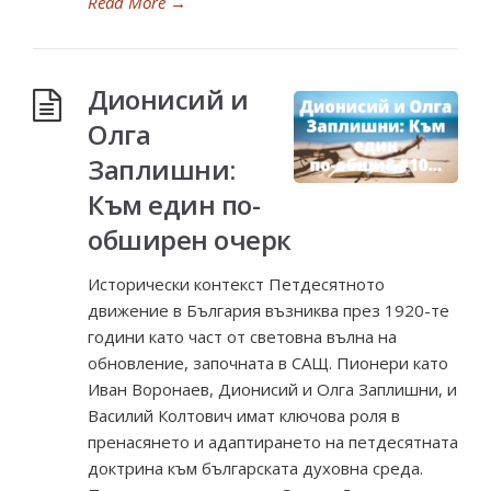
Read More
→
Дионисий и
Олга
Заплишни:
Към един по-
обширен очерк
Исторически контекст Петдесятното
движение в България възниква през 1920-те
години като част от световна вълна на
обновление, започната в САЩ. Пионери като
Иван Воронаев, Дионисий и Олга Заплишни, и
Василий Колтович имат ключова роля в
пренасянето и адаптирането на петдесятната
доктрина към българската духовна среда.