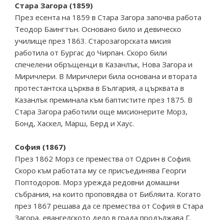
Стара Загора (1859)
През есента на 1859 в Стара Загора започва работа
Теодор Баингтън. Основано било и девическо
училище през 1863. Старозагорската мисия
работила от Бургас до Чирпан. Скоро били
спечелени обръщенци в Казанлък, Нова Загора и
Миричлери. В Миричлери била основана и втората
протестантска църква в България, а църквата в
Казанлък преминала към баптистите през 1875. В
Стара Загора работили още мисионерите Морз,
Бонд, Хаскел, Марш, Берд и Хаус.
София (1867)
През 1862 Морз се премества от Одрин в София.
Скоро към работата му се присъединява Георги
Поптодоров. Морз урежда редовни домашни
събрания, на които проповядва от Библяита. Когато
през 1867 решава да се премества от София в Стара
Загора, евангелското дело в града продължава Г.