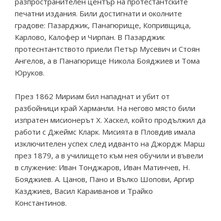
разпространителен център на протестантските
печатни издания. Били достигнати и околните
градове: Пазарджик, Панагюрище, Копривщица,
Карлово, Калофер и Чирпан. В Пазарджик
протеснтантството приели Петър Мусевич и Стоян
Ангелов, а в Панагюрище Никола Бояджиев и Тома
Юруков.
През 1862 Мириам бил нападнат и убит от
разбойници край Харманли. На негово място били
изпратен мисионерът Х. Хаскел, който продължил да
работи с Джеймс Кларк. Мисията в Пловдив имала
изключителен успех след идванто на Джордж Марш
през 1879, а в училището към нея обучили и въвели
в служение: Иван Тонджаров, Иван Матинчев, Н.
Бояджиев. А. Цанов, Пано и Вълко Шопови, Аргир
Казджиев, Васил Караиванов и Трайко
Константинов.