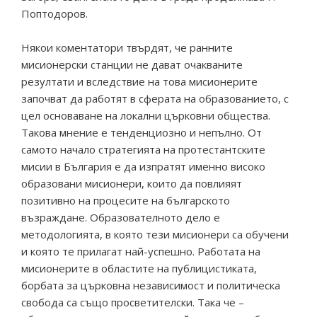
Поптодоров.
Някои коментатори твърдят, че ранните
мисионерски станции не дават очакваните
резултати и вследствие на това мисионерите
започват да работят в сферата на образованието, с
цел основаване на локални църковни общества.
Такова мнение е тенденциозно и непълно. От
самото начало стратегията на протестантските
мисии в България е да изпратят именно високо
образовани мисионери, които да повлияят
позитивно на процесите на българското
възраждане. Образователното дело е
методологията, в която тези мисионери са обучени
и която те прилагат най-успешно. Работата на
мисионерите в областите на публицистиката,
борбата за църковна независимост и политическа
свобода са също просветителски. Така че –