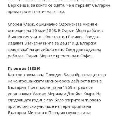
Берковица, за който се смята, че е първият българин
приел протестантизма от тях.
Според Кларк, официално Одринската мисия е
основана на 16 юли 1858. В Одрин Морз работи с
българския учител Константин Василев. Заедно
издават „Начална книга за деца” и „Българска
граматика” на английски език. След две годишна
работа в Одрин Морз се премества в София.
Пловдив (1859)
Като по-голям град Пловдив бил избран за център
на конгрешанската мисионерска дейност в южна
България. През пролетта на 1859 в града се
установяват Уилиям Мериам и Джеймс Кларк. На
следващата година там било открито и първото
протестантско училище на територията на
България. Мисията в Пловдив служела и за