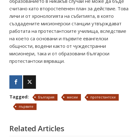
образованието в никакъв случай не може да бъде
считано като второстепенен план за действие. Това
личи и от хронологията на събитията, в която
създадените мисионерски станции утвърждават
работата на протестантските училища, вследствие
на което са основани и първите евангелски
общности, водени както от чуждестранни
мисионери, така и от образовани български
протестантски вярващи.
Tagged:
България
мисии
протестантски
първите
Related Articles