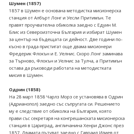
Шумен (1857)
1857 в Шумен е основана методистка мисионерска
станция от Албърт Лонг и Уесли Притимън. Те
правят проучвателна обиколка заедно с Едуин М.
Блис из Североизточна България и избират Шумен
за център на бъдещата си дейност. Две години по-
късно в града пристигат още двама мисионери
Фредерик Флокън и Е. Уелнис. Скоро Лонг заминава
за Търново, Флокън и Уелнис за Тулча, а Притимън
остава да ръководи работата на методистката
мисия в Шумен.
Oдрин (1858)
На 28 март 1858 Чарлз Морз се установява в Oдрин
(Адрианопол) заедно със съпругата си. Решението
му е следствие от обиколка на България, която
прави със секретаря на конгрешанската мисионерска
станция в Цариград, англичанина Хенри Джонс през
1857. Двамата пътуват заедно с Гавраил Илиев от