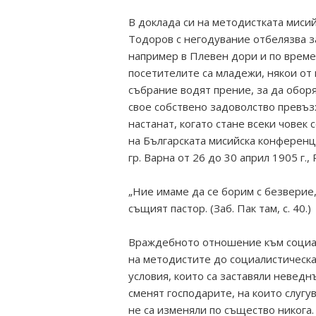
В доклада си на методистката миси
Тодоров с негодувание отбелязва з
например в Плевен дори и по време
посетителите са младежи, някои от 
събрание водят прение, за да оборя
свое собствено задоволство превъз
настанат, когато стане всеки човек 
на Българската мисийска конференц
гр. Варна от 26 до 30 април 1905 г., 
„Ние имаме да се борим с безверие
същият пастор. (Заб. Пак там, с. 40.)
Враждебното отношение към социал
на методистите до социалистическа
условия, които са заставяли невед
сменят господарите, на които слугу
не са изменяли по същество никога.