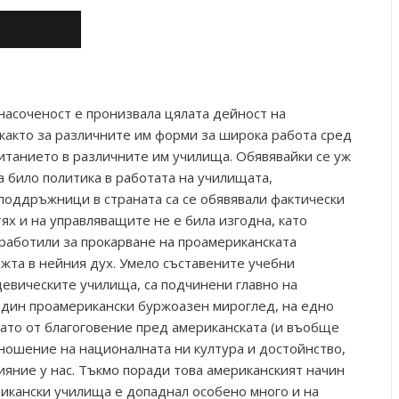
асоченост е пронизвала цялата дейност на
 както за различните им форми за широка работа сред
питанието в различните им училища. Обявявайки се уж
а било политика в работата на училищата,
поддръжници в страната са се обявявали фактически
тях и на управляващите не е била изгодна, като
работили за прокарване на проамериканската
ежта в нейния дух. Умело съставените учебни
 девическите училища, са подчинени главно на
един проамерикански буржоазен мироглед, на едно
нато от благоговение пред американската (и въобще
тношение на националната ни култура и достойнство,
ияние у нас. Тъкмо поради това американският начин
икански училища е допаднал особено много и на