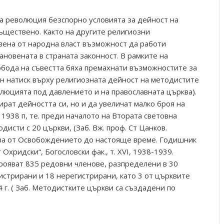
а революция безспорно условията за дейност на
ъществено. Както на другите религиозни
вена от народна власт възможност да работи
тановената в страната законност. В рамките на
обода на съвестта бяха премахнати възможностите за
н натиск върху религиозната дейност на методистите
люцията под давлението и на православната църква).
ират дейността си, но и да увеличат малко броя на
 1938 п, те. преди началото на Втората световна
дисти с 20 църкви, (Заб. Вж. проф. Ст Цанков.
ва от Освобождението до настояще време. Годишник
хридски“, Богословски фак., т. XVI, 1938-1939.
наброяват 835 редовни членове, разпределени в 30
истрирани и 18 нерегистрирани, като 3 от църквите
 г. ( Заб. Методистките църкви са създадени по