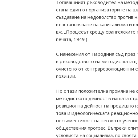
Тогавашният ръководител на метод
стана един от организаторите на ш
създаване на недоволство против н
възстановяване на капитализма и вл
вж. „Процесът срещу евангелските 
печата, 1949.)
С нанесения от Народния съд през 1
в ръководството на методистката ц
очистено от контрареволюционни е
позиции.
Но с тази положителна промяна не 
методистката дейност в нашата стр
реакционна дейност на предишното
това и идеологическата реакционн
несъвместимост на неговото учение 
обществения прогрес. Въпреки опит
условията на социализма, по своят