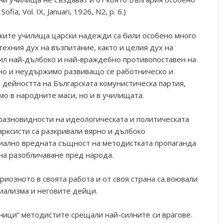
fia, Vol. IX, Januari, 1926, N2, p. 6.)
ските училища царски надежди са били особено много
техния дух на възпитание, както и целия дух на
ил най-дълбоко и най-враждебно противопоставен на
рно и неудържимо развиващо се работническо и
 дейността на Българската комунистическа партия,
о в народните маси, но и в училищата.
разновидности на идеологическата и политическата
арксисти са разкривали вярно и дълбоко
иално вредната същност на методистката пропаганда
 на разобличаване пред народа.
иозното в своята работа и от своя страна са воювали
иализма и неговите дейци.
ници“ методистите срещали най-силните си врагове.