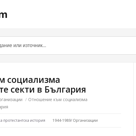
om
м социализма
те секти в България
рганизации
/
Отношение към социализма
ария
ка протестантска история
1944-1989
/
Организации