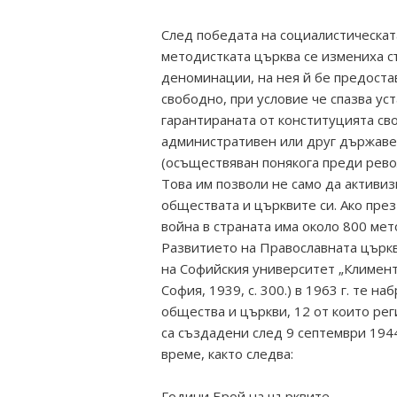
След победата на социалистическат
методистката църква се измениха с
деноминации, на нея й бе предоста
свободно, при условие че спазва ус
гарантираната от конституцията св
административен или друг държаве
(осъществяван понякога преди рево
Това им позволи не само да активиз
обществата и църквите си. Ако през
война в страната има около 800 мето
Развитието на Православната църк
на Софийския университет „Климент О
София, 1939, с. 300.) в 1963 г. те 
общества и църкви, 12 от които рег
са създадени след 9 септември 1944
време, както следва:
Години Брой на църквите