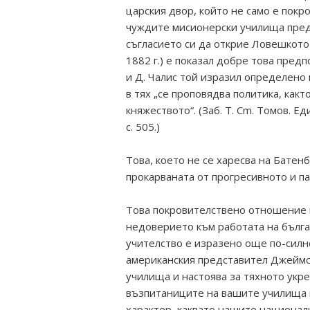
царския двор, който не само е покр
чуждите мисионерски училища пред 
съгласието си да открие Ловешкото
1882 г.) е показал добре това предп
и Д. Чалис той изразил определено 
в тях „се проповядва политика, какт
княжеството“. (Заб. Т. Cm. Томов. 
с. 505.)
Това, което не се харесва на Батенб
прокарваната от прогресивното и п
Това покровителствено отношение 
недоверието към работата на бълг
учителство е изразено още по-силн
американския представител Джеймс
училища и настоява за тяхното укр
възпитаниците на вашите училища 
характер, каквато нашите национал