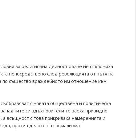
ловия за религиозна дейност обаче не отклониха
кта непосредствено след революцията от пътя на
ха по същество враждебното им отношение към
е съобразяват с новата обществена и политическа
а западните си вдъхновители те заеха привидно
, а всъщност с това прикриваха намеренията и
беда, против делото на социализма.