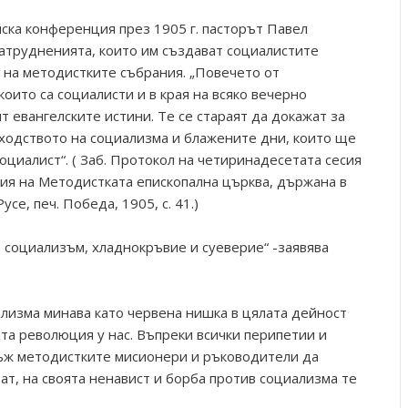
йска конференция през 1905 г. пасторът Павел
атрудненията, които им създават социалистите
 на методистките събрания. „Повечето от
които са социалисти и в края на всяко вечерно
т евангелските истини. Те се стараят да докажат за
ходството на социализма и блажените дни, които ще
социалист“. ( Заб. Протокол на четиринадесетата сесия
ия на Методистката епископална църква, държана в
Русе, печ. Победа, 1905, с. 41.)
, социализъм, хладнокръвие и суеверие“ -заявява
изма минава като червена нишка в цялата дейност
та революция у нас. Въпреки всички перипетии и
нъж методистките мисионери и ръководители да
ват, на своята ненавист и борба против социализма те