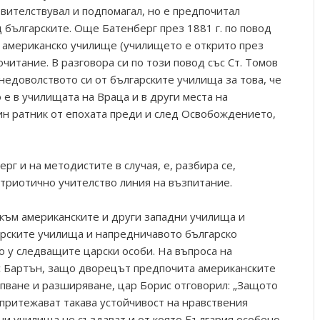
овителствувал и подпомагал, но е предпочитал
българските. Още Батенберг през 1881 г. по повод
 американско училище (училището е открито през
очитание. В разговора си по този повод със Ст. Томов
недоволството си от българските училища за това, че
о е в училищата на Враца и в други места на
Един ратник от епохата преди и след Освобождението,
ерг и на методистите в случая, е, разбира се,
атриотично учителство линия на възпитание.
към американските и други западни училища и
арските училища и напредничавото българско
о у следващите царски особи. На въпроса на
 Бартън, защо дворецът предпочита американските
епване и разширяване, цар Борис отговорил: „Защото
притежават такава устойчивост на нравствения
ни училища не създават и от която България особено