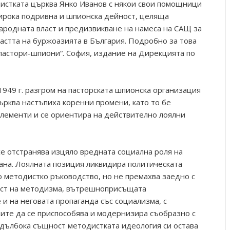
истката църква Янко Иванов с някои свои помощници
ирока подривна и шпионска дейност, целяща
ародната власт и предизвикване на намеса на САЩ за
астта на буржоазията в България. Подробно за това
пастори-шпиони“. София, издание на Дирекцията по
949 г. разгром на пасторската шпионска организация
ърква настъпиха коренни промени, като то бе
лементи и се ориентира на действително лоялни
се отстранява изцяло вредната социална роля на
ана. Лоялната позиция ликвидира политическата
 методистко ръководство, но не премахва заедно с
ост на методизма, вътрешноприсъщата
и на неговата пропаганда със социализма, с
ите да се приспособява и модернизира съобразно с
а дълбока същност методистката идеология си остава