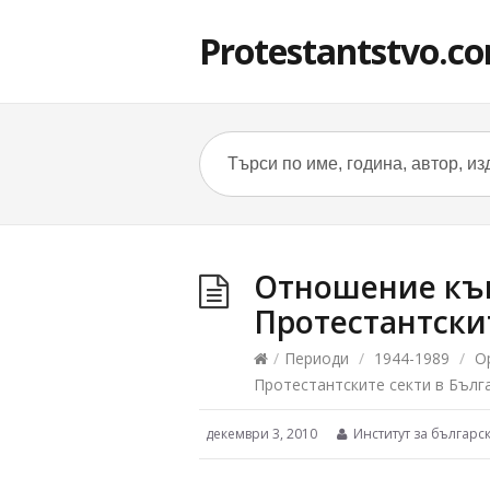
Protestantstvo.c
Отношение къ
Протестантски
/
Периоди
/
1944-1989
/
О
Протестантските секти в Бълг
декември 3, 2010
Институт за българс