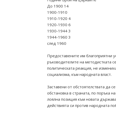
До 1900 14
1900-1910
1910-1920 4
1920-1930 6
1930-1944 3
1944-1960 3
след 1960
Предоставените им благоприятни ус
ръководителите на методистката се
политическата реакция, не измени
социализма, към народната власт.
Заставени от обстоятелствата да с
обстановка в страната, по поръка н
лоялна позиция към новата държава
действията си против народната по