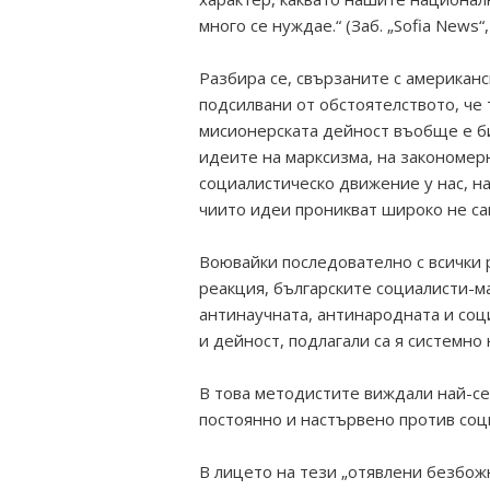
много се нуждае.“ (Заб. „Sofia News“, So
Разбира се, свързаните c американ
подсилвани от обстоятелството, че 
мисионерската дейност въобще е б
идеите на марксизма, на закономе
социалистическо движение у нас, на
чиито идеи проникват широко не сам
Воювайки последователно с всички 
реакция, българските социалисти-м
антинаучната, антинародната и соц
и дейност, подлагали са я системно
В това методистите виждали най-сер
постоянно и настървено против соц
В лицето на тези „отявлени безбож