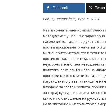
Facebook
Twitter
София, Партиздат, 1972, с. 78-84.
Реакционната идейно-политическа н
методистите у нас. Тя е характерна
населението, така и за духа на въз
против прокарването на каквато и д
мисионерите-методисти и техните 
против всякаква политика, която на 
неуморно и наистина методично са 
политика, за възпитанието на млад
програми както в мъжките, така и в
изграждането у възпитаниците на 
виждане за света и живота, проник
западна) култура и нихилизъм по о
както и по отношение на руското вл
на възпитание и методистките амер