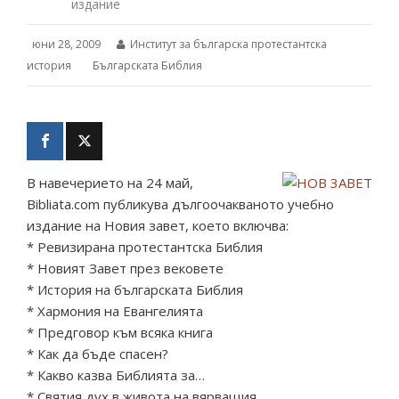
издание
юни 28, 2009
Институт за българска протестантска
история
Българската Библия
В навечерието на 24 май,
Bibliata.com публикува дългоочакваното учебно
издание на Новия завет, което включва:
* Ревизирана протестантска Библия
* Новият Завет през вековете
* История на българската Библия
* Хармония на Евангелията
* Предговор към всяка книга
* Как да бъде спасен?
* Какво казва Библията за…
* Святия дух в живота на вярващия