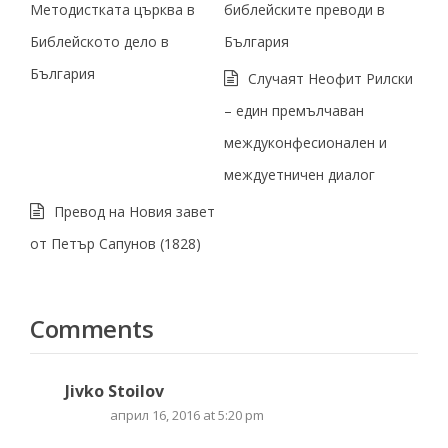
Методистката църква в
библейските преводи в
Библейското дело в
България
България
Случаят Неофит Рилски
– един премълчаван
междуконфесионален и
междуетничен диалог
Превод на Новия завет
от Петър Сапунов (1828)
Comments
Jivko Stoilov
април 16, 2016 at 5:20 pm