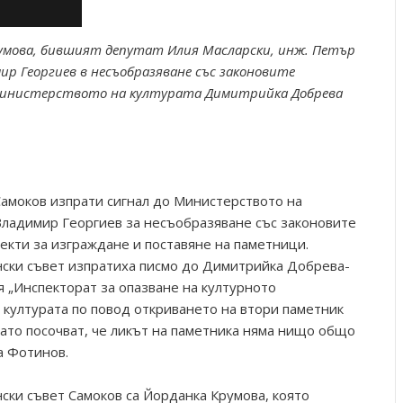
румова, бившият депутат Илия Масларски, инж. Петър
р Георгиев в несъобразяване със законовите
Министерството на културата Димитрийка Добрева
амоков изпрати сигнал до Министерството на
Владимир Георгиев за несъобразяване със законовите
кти за изграждане и поставяне на паметници.
ски съвет изпратиха писмо до Димитрийка Добрева-
я „Инспекторат за опазване на културното
 културата по повод откриването на втори паметник
като посочват, че ликът на паметника няма нищо общо
а Фотинов.
ки съвет Самоков са Йорданка Крумова, която