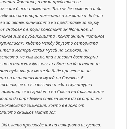
антин Фотинов, а тези представи са
очения бюст-паметник. Така че без каквато и да
ребност от втори паметник и каквито и да било
тва за автентичността на представения върху
и бе снабден с втори Константин Фотинов. В
становище е публикацията „Константин Фотинов
журналист“, където между другото авторката
ител в Историческия музей на Самоков) ни
лството, че към момента липсват достоверни
е на истинския физически образ на Константин
ата публикация може да бъде прочетена на
а на историческия музей на Самоков. В
посочим, че ни е известен и един скулптурен
намиращ се в сградата на Съюза на българските
който до определена степен може да се оприличи
амоковската гимназия, което е видно от
оящото снимков материал.
от ЗКН, като произведения на изящното изкуство,