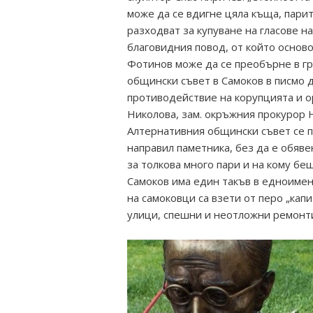
може да се вдигне цяла къща, парит
разходват за купуване на гласове н
благовидния повод, от който основ
Фотинов може да се преобърне в гр
общински съвет в Самоков в писмо 
противодействие на корупцията и 
Николова, зам. окръжния прокурор Н
Алтернативния общински съвет се пи
направил паметника, без да е обявен
за толкова много пари и на кому бе
Самоков има един такъв в едноименн
на самоковци са взети от перо „кап
улици, спешни и неотложни ремонт