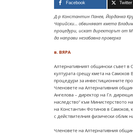
Facebook
Twitter
Д-р Константин Панев, Йорданка К
Чарийски… обвиняват кмета Владими
процедури, искат директорът от 
да направи незабавна проверка
в. ВЯРА
Алтернативният общински съвет в С
културата срещу кмета на Самоков 
процедури за инвестиционните прое
Членовете на Алтернативния общин
Ангелова – директор на Гл. дирекци
наследство“ към Министерството на
на Константин Фотинов в Самоков, 
с действителния физически облик н
Членовете на Алтернативния общинс