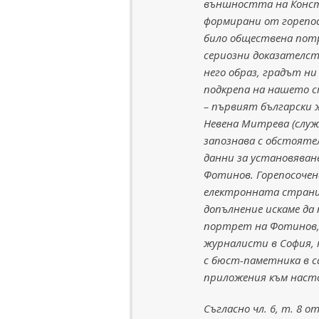
външността на Конст
формирани от горепос
било обществена пот
сериозни доказателс
него образ, градът н
подкрепа на нашето 
– първият български 
Невена Митрева (служ
запознава с обстояте
данни за установяван
Фотинов. Горепосочен
електронната страниц
допълнение искаме да 
портрет на Фотинов, 
журналисти в София, 
с бюст-паметника в с
приложения към наст
Съгласно чл. 6, т. 8 