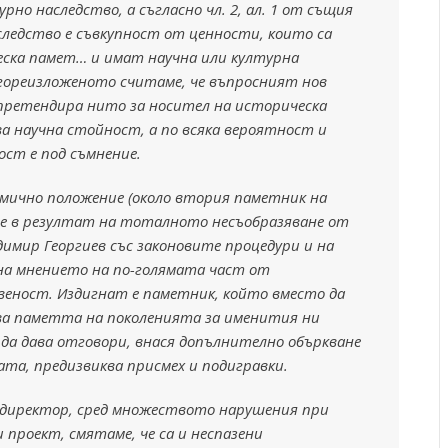
но наследство, а съгласно чл. 2, ал. 1 от същия
следство е съвкупност от ценности, които са
ска памет… и имат научна или културна
 гореизложеното считаме, че въпросният нов
претендира нито за носител на историческа
ва научна стойност, а по всяка вероятност и
ст е под съмнение.
ично положение (около втория паметник на
е в резултат на тоталното несъобразяване от
димир Георгиев със законовите процедури и на
на мнението на по-голямата част от
еност. Издигнат е паметник, който вместо да
ва паметта на поколенията за именития ни
 да дава отговори, внася допълнително объркване
ата, предизвиква присмех и подигравки.
 директор, сред множеството нарушения при
 проект, смятаме, че са и неспазени