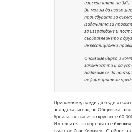
изискванията на ЗКН.
Ви молим да извърши
процедурата за съгласу
(заданията за проект
за изграждане и поста
съобразяването с дру
инвестиционни проек
Очакваме бързо и ком
законността и да уст
Надяваме се да потър
информирате за пред
Припомняме, преди да бъде открит
подадоха сигнал, че Общински съве
броили светкавично крупните 60 000
Изпълнител на поръчката е близки
скулптор Спас Киричев. „Стойността