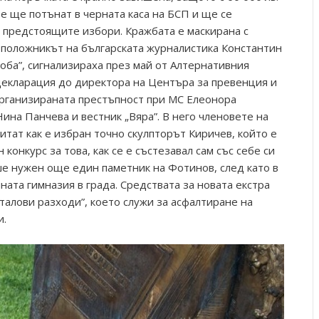
е ще потънат в черната каса на БСП и ще се
а предстоящите избори. Кражбата е маскирана с
оположникът на българската журналистика Константин
оба”, сигнализираха през май от Алтернативния
декларация до директора на Центъра за превенция и
организираната престъпност при МС Елеонора
ина Панчева и вестник „Вяра”. В него членовете на
тат как е избран точно скулпторът Киричев, който е
 конкурс за това, как се е състезавал сам със себе си
ше нужен още един паметник на Фотинов, след като в
ата гимназия в града. Средствата за новата екстра
италови разходи”, което служи за асфалтиране на
и.