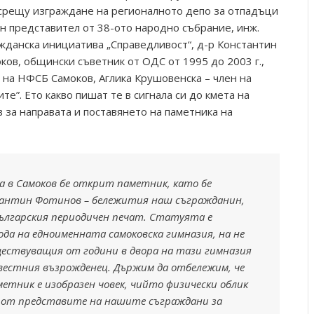
 срещу изграждане на регионалното депо за отпадъци
ен представител от 38-ото народно събрание, инж.
ажданска инициатива „Справедливост“, д-р Константин
ов, общински съветник от ОДС от 1995 до 2003 г.,
 на НФСБ Самоков, Аглика Крушовенска – член на
е”. Ето какво пишат те в сигнала си до кмета на
за направата и поставянето на паметника на
на в Самоков бе открит паметник, като бе
стантин Фотинов – бележития наш съгражданин,
ългарския периодичен печат. Статуята е
ода на едноименната самоковска гимназия, на не
ществуващия от години в двора на тази гимназия
вестния възрожденец. Държим да отбележим, че
етник е изобразен човек, чийто физически облик
н от представите на нашите съграждани за