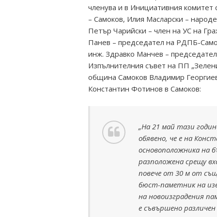
членува и в Инициативния комитет
– Самоков, Илия Масларски – народ
Петър Чарийски – член на УС на Гр
Панев – председател на РДПБ-Самок
инж. Здравко Манчев – председател
Изпълнителния съвет на ПП „Зеленит
община Самоков Владимир Георгиев 
Константин Фотинов в Самоков:
„На 21 май тази годи
обявено, че е на Кон
основоположника на б
разположена срещу вх
повече от 30 м от съ
бюст-паметник на из
на новоизградения пам
е съвършено различе