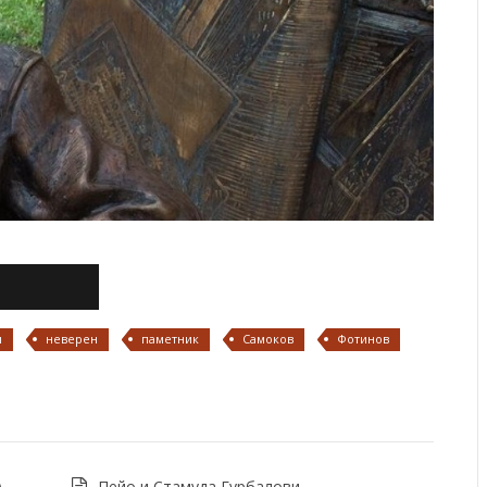
н
неверен
паметник
Самоков
Фотинов
)
Пейо и Стамуда Гурбалови