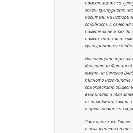
паметниците са култур
закон, културното на
носители на историче
стойност. С оглед на
паметник не може да 
памет, нито за някак
културната му стойно
Настоящото трагиком
Констатин Фотинов) 
кмета на Самоков Вла
пълното незачитане 
самоковската обществ
възпитава и обогатя
съгражданин, както и
в представите на хор
Уважаема г-жо Главен
изпълнението на този