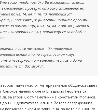
 Ето защо, представяйки Ви настоящия сигнал,
те съответна проверка относно спазването на
ване по чл. 14, ал. 1, т. 13, подточка „а“
иране) и подточка „в“ (инвестиционните проекти
вяне на паметници) и чл. 14, ал. 2 от ЗКН, както и
гите изисквания на ЗКН, отнасящи се за подобни
ти.
петентно да се намесите – да проверите
ановите истината по гореописания казус.
сите отговорност от виновните лице и да ни
приетите от Вас мерки”.
 вторият паметник, от Алтернативния общински съвет
т-Самоков начело с кмета Владимир Георгиев са
 лв. за втори бюст-паметник на Константин Фотинов.
ят до БСП депутатката Илияна Йотова пазарджишки
 на поръчката е крайно завишена, защото с 60 000 лв.