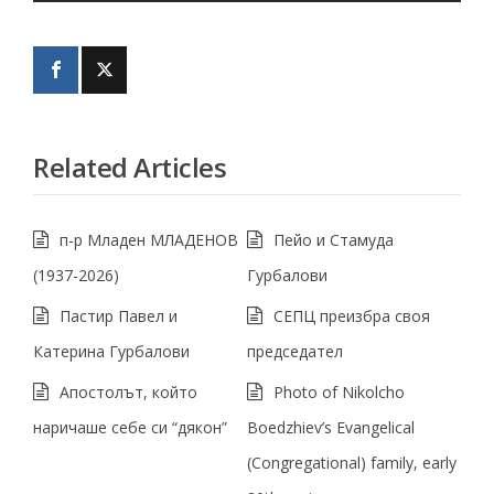
Related Articles
п-р Младен МЛАДЕНОВ
Пейо и Стамуда
(1937-2026)
Гурбалови
Пастир Павел и
СЕПЦ преизбра своя
Катерина Гурбалови
председател
Апостолът, който
Photo of Nikolcho
наричаше себе си “дякон”
Boedzhiev’s Evangelical
(Congregational) family, early