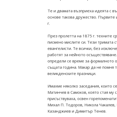
Те и двамата възприеха идеята с въ
основе такова дружество. Първите 
г.
През пролетта на 1875 г. техните с
писмено мислите си. Тези тримата 
евангелисти. Те всички, без изключ
работят за нейното осъществяване.
определи се време за формалното о
същата година. Макар да не помня т
великденските празници.
Имахме няколко заседания, които с
Матинчев в Самоков, която стая му 
присъствуваха, освен горепоменати
Михал П. Тодоров, Никола Чакалев, 
Казанджиев и Димитър Тенев.