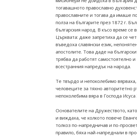
мисионери не дойдоха в България да
тогавашното православно духовенс
православните и тогава да имаше п
полза на българите през 1872 г. Б
българския народ. В късо време се
Църквата: даже запретиха да се чет
въведоха славянски език, непонятен
апостолите. Това даде на български
трябва да работят самостоятелно и
всестранния напредък на народа.
Те твърдо и непоколебимо вярваха,
человеците за тяхно авторитетно р
непоколебима вяра в Господа Исуса 
Основателите на Дружеството, като
и виждаха, че колкото повече Еван
толкоз по-напредничав и по-просвет
правило, бяха най-напреднали в про