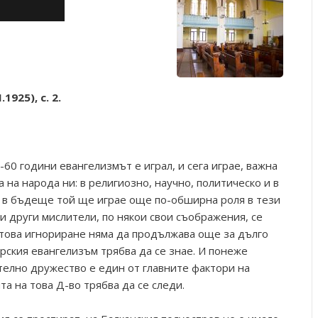
1925), с. 2.
-60 години евангелизмът е играл, и сега играе, важна
на народа ни: в религиозно, научно, политическо и в
за в бъдеще той ще играе още по-обширна роля в тези
и други мислители, по някои свои съображения, се
о това игнориране няма да продължава още за дълго
рския евангелизъм трябва да се знае. И понеже
телно дружество е един от главните фактори на
та на това Д-во трябва да се следи.