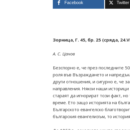
Facebook
Twitter
Зорница, Г. 45, бр. 25 (сряда, 24.VI.
А. С. Цанов
Безспорно е, че през последните 50
роля във Възраждането и напредъка 
други отношения, и сигурно е, че 
направления. Някои наши историци 
стараят да игнорират този факт, н
време. Ето защо историята на бълга
Българското евангелско благотвори
българския евангелизъм, то история