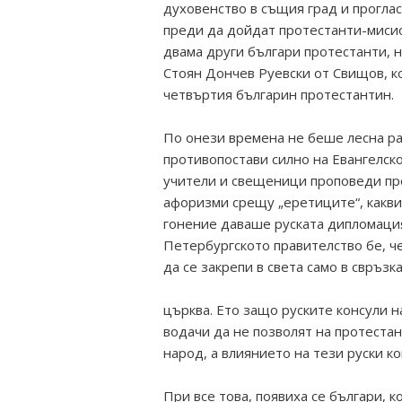
духовенство в същия град и проглас
преди да дойдат протестанти-мисио
двама други българи протестанти, н
Стоян Дончев Руевски от Свищов, ко
четвъртия българин протестантин.
По онези времена не беше лесна ра
противопостави силно на Евангелск
учители и свещеници проповеди про
афоризми срещу „еретиците“, каквит
гонение даваше руската дипломация
Петербургското правителство бе, ч
да се закрепи в света само в свръзк
църква. Ето защо руските консули н
водачи да не позволят на протестан
народ, а влиянието на тези руски к
При все това, появиха се българи, 