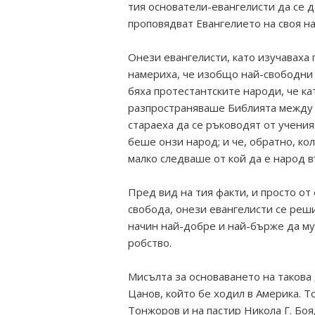
тия основатели-евангелисти да се д
проповядват Евангелието на своя н
Онези евангелисти, като изучаваха
намериха, че изобщо най-свободни
бяха протестантските народи, че ка
разпространяваше Библията между е
стараеха да се ръководят от учения
беше онзи народ; и че, обратно, ко
малко следваше от кой да е народ в
Пред вид на тия факти, и просто от
свобода, онези евангелисти се реш
начин най-добре и най-бърже да му
робство.
Мисълта за основаването на такова
Цанов, който бе ходил в Америка. То
Тонжоров и на пастир Никола Г. Бо