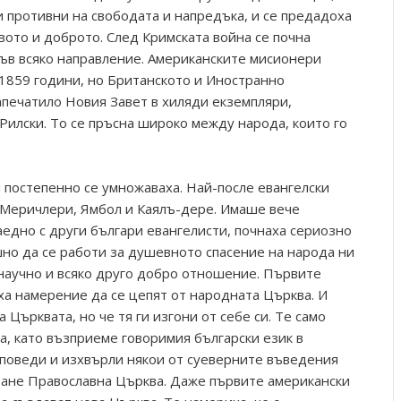
и противни на свободата и напредъка, и се предадоха
вото и доброто. След Кримската война се почна
ъв всяко направление. Американските мисионери
1859 години, но Британското и Иностранно
апечатило Новия Завет в хиляди екземпляри,
Рилски. То се пръсна широко между народа, които го
и постепенно се умножаваха. Най-после евангелски
, Меричлери, Ямбол и Каялъ-дере. Имаше вече
заедно с други българи евангелисти, почнаха сериозно
но да се работи за душевното спасение на народа ни
 научно и всяко друго добро отношение. Първите
ха намерение да се цепят от народната Църква. И
а Църквата, но че тя ги изгони от себе си. Те само
а, като възприеме говоримия български език в
оповеди и изхвърли някои от суеверните въведения
стане Православна Църква. Даже първите американски