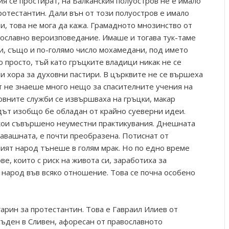
ия се простират, на Балканския полуостров не е имало
ротестантин. Дали вън от този полуостров е имало
и, това не мога да кажа. Грамадното мнозинство от
ославно вероизповедание. Имаше и тогава тук-таме
и, също и по-голямо число мохамедани, под името
 просто, тъй като гръцките владици никак не се
и хора за духовни пастири. В църквите не се вършеха
т не знаеше много нещо за спасителните учения на
овните служби се извършваха на гръцки, макар
дът изобщо бе обладан от крайно суеверни идеи.
кои съвършено неуместни практикувания. Днешната
гавашната, е почти преобразена. Потиснат от
лият народ тънеше в голям мрак. Но по едно време
е, които с риск на живота си, заработиха за
 народ във всяко отношение. Това се почна особено
гарин за протестантин. Това е Гавраил Илиев от
съден в Сливен, афоресан от православното