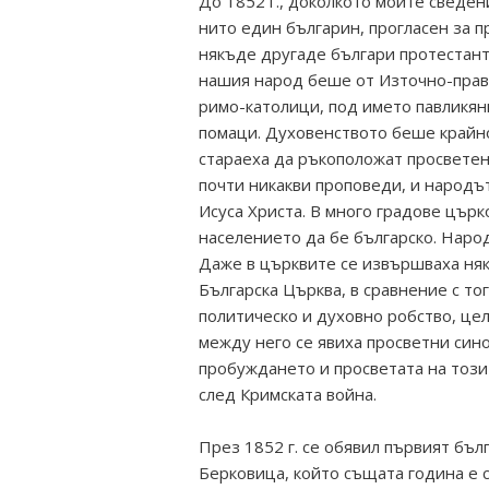
До 1852 г., доколкото моите сведен
нито един българин, прогласен за п
някъде другаде българи протестант
нашия народ беше от Източно-прав
римо-католици, под името павликян
помаци. Духовенството беше крайно
стараеха да ръкоположат просветен
почти никакви проповеди, и народъ
Исуса Христа. В много градове църк
населението да бе българско. Наро
Даже в църквите се извършваха ня
Българска Църква, в сравнение с то
политическо и духовно робство, це
между него се явиха просветни синов
пробуждането и просветата на този
след Кримската война.
През 1852 г. се обявил първият бъл
Берковица, който същата година е 