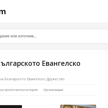
om
Българското Евангелско
на Българското Евангелско Дружество
ска протестантска история
Организации