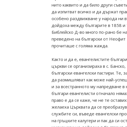
нито каквито и да било други съвет
да изпитват всичко и да държат пра
особено раздвижване у народа ни в
дойдоха между българите в 1858 и 
Библейско Д-во много по-рано бе н
преведено на български от Неофит 
прочиташе с голяма жажда.
Както и да е, евангелистите българ
църкви се организираха в с. Банско
български евангелски пастири. Те, 
да размишляват как може най-успеш
и за всестранното му напредване в
българи евангелисти отначало няма
право е да се каже, че не те оставих
желаеха Църквата да се преобразув
службите си, въведе евангелски пр
на гръцките калугери и пак да си о