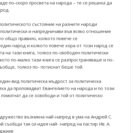
аде по-скоро просвета на народа – те се решиха да
арод.
 политическото състояние на разните народи
 политически и напредничави във всяко отношение
то общо правило, колкото повече се
дин народ и колкото повече хора от този народ се
та на тази книга, толкоз по-свободен политически
лкото по-малко тази книга се разпространяваше и по-
ъобще, толкоз по- потиснат беше той.
 един вид политическа мъдрост за политическа
иха да проповядват Евангелието на народа и по този
 помогнат да се освободи и той от политическо
 дружество възникна най-напред в ума на Андрей С.
й съобщи тая си идея най- напред на пастир Ив. А.
яджиев