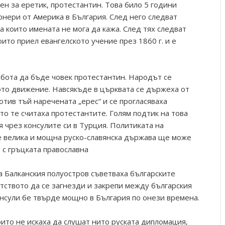
ен за еретик, протестантин. Това било 5 години
нери от Америка в България. След него следват
а които имената не мога да кажа. След тях следват
ито приел евангелското учение през 1860 г. и е
бота да бъде човек протестантин. Народът се
ото движение. Навсякъде в църквата се държеха от
тив тъй наречената „ерес“ и се прогласяваха
о те считаха протестантите. Голям подтик на това
 чрез консулите си в Турция. Политиката на
е велика и мощна руско-славянска държава ще може
а с гръцката православна
а Балканския полуостров съветваха българските
тството да се загнезди и закрепи между българския
онсули бе твърде мощно в България по онези времена.
които не искаха да слушат нито руската дипломация,