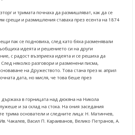
зторг и тримата почнаха да размишляват, как да се
им срещи и размишления ставаха през есента на 1874
рещи пак се подновиха, след като бяха разменявали
съобщиха идеята и решението си на други
ение, с радост възприеха идеята и се решиха да
 След няколко разговори и разменени писма,
сноваване на Дружеството. Това стана през м. април
очната дата, но мисля, че това беше през
е държаха в горницата над дюкяна на Никола
служеше и за склад на стока. На ония заседания
те трима основатели и следните лица: Н. Матинчев,
Ив. Чакалев, Васил П. Караиванов, Велико Петранов, А.