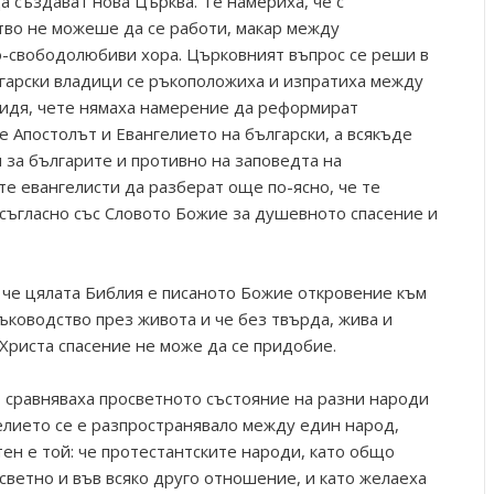
 създават нова Църква. Те намериха, че с
тво не можеше да се работи, макар между
о-свободолюбиви хора. Църковният въпрос се реши в
ългарски владици се ръкоположиха и изпратиха между
 видя, чете нямаха намерение да реформират
е Апостолът и Евангелието на български, а всякъде
 за българите и противно на заповедта на
те евангелисти да разберат още по-ясно, че те
 съгласно със Словото Божие за душевното спасение и
 че цялата Библия е писаното Божие откровение към
ъководство през живота и че без твърда, жива и
Христа спасение не може да се придобие.
 сравняваха просветното състояние на разни народи
гелието се е разпространявало между един народ,
ен е той: че протестантските народи, като общо
светно и във всяко друго отношение, и като желаеха