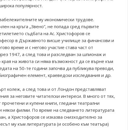
 широка популярност.
 забележителните му икономически трудове.
член на кръга „Звено”, не попада сред първите
етилетието съдбата на Ас. Христофоров се
офесор в Държавното висше училище за финансови и
гово време и с негово участие става част от
рез 1947, а след това и разследван за шпионаж и
о края на живота си няма възможност да се върне към
едата на 50-те години започва да публикува преводи,
биографичен елемент, краеведски изследвания и др.
рт колеж, а след това и от Лондон представляват
ния за неговите читателски интереси. В много от тях,
 прочетени и купени книги, гледани театрални
 и някои филми. По време на следването литературата
лан, а Христофоров се изказва снизходително за
есът му към литературата (и особено към театъра)