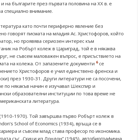
 и на българите през първата половина на ХХ в. е
ва специално внимание.
тература като почти периферно явление без
но говорят писмата на младия Ас. Христофоров, който
ратор, но проявява сериозен интерес към
таник на Робърт колеж в Цариград, той е в някаква
руг, не съвсем маловажен въпрос, е присъствието на
6
мата на колежа. От запазените документи
се
учението Христофоров е учил единствено френска и
йски) през 1930-31. Други литератури не са посочени,
че по някакъв начин е изучавал Шекспир и
ански образователни институции по това време не
американската литература.
(1910-1970). Той завършва първо Робърт колеж в
don’s School of Economics (1934), връща се в
кариера и съвсем млад става професор по икономика.
рата със „Скици из Лондон” (1945), автобиографична