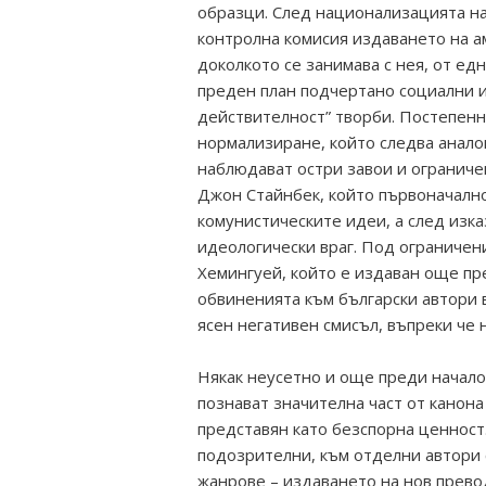
образци. След национализацията на
контролна комисия издаването на ам
доколкото се занимава с нея, от едн
преден план подчертано социални и
действителност” творби. Постепенн
нормализиране, който следва аналог
наблюдават остри завои и ограничен
Джон Стайнбек, който първоначално
комунистическите идеи, а след изка
идеологически враг. Под ограничен
Хемингуей, който е издаван още пре
обвиненията към български автори в
ясен негативен смисъл, въпреки че 
Някак неусетно и още преди начало
познават значителна част от канона
представян като безспорна ценност
подозрителни, към отделни автори 
жанрове – издаването на нов прево