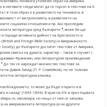
озитивен, понякога утопичен образ на Америка
 неговите следи могат да се търсят в текстове на К.
ът в този образ е в развитието на техниката, в
висимост от метрополията, в развитието на
рните социални отношения и пр. Ако проследим
4
нската литература сред българите
, може би ще
е и поради активната дейност на Британското и
ritish and Foreign Bible Society) и Американското
 Society) до българите достигат текстове от Америка,
окия смисъл на думата, характер – такъв е случаят с
нджамин Франклин, или литературни произведения
5
До тях се нареждат множество текстове за
а на Дивия Запад (П. Р. Славейков), но не толкова
ритетна литературна класика.
Освобождението, то може да бъде открито и в
о и назад” (1893-1894). В края на ХIХ и през първата
азбира се, еволюира, но нещо от нея се запазва.
а на американската литература (и на другите