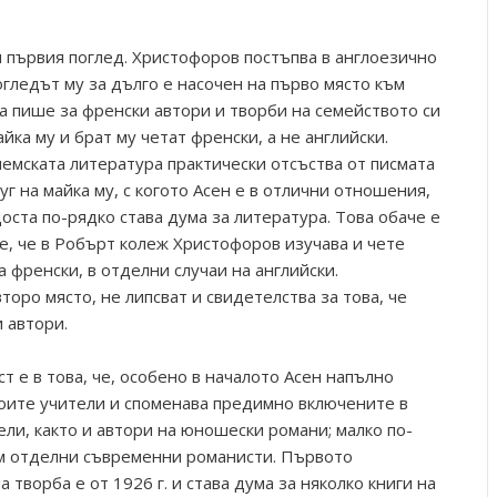
 първия поглед. Христофоров постъпва в англоезично
гледът му за дълго е насочен на първо място към
а пише за френски автори и творби на семейството си
айка му и брат му четат френски, а не английски.
немската литература практически отсъства от писмата
руг на майка му, с когото Асен е в отлични отношения,
доста по-рядко става дума за литература. Това обаче е
 е, че в Робърт колеж Христофоров изучава и чете
а френски, в отделни случаи на английски.
торо място, не липсват и свидетелства за това, че
 автори.
 е в това, че, особено в началото Асен напълно
оите учители и споменава предимно включените в
ли, както и автори на юношески романи; малко по-
ъм отделни съвременни романисти. Първото
творба е от 1926 г. и става дума за няколко книги на