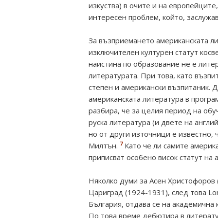
изкуства) в очите и на европейците,
интересен проблем, който, заслужа
За възприемането американската ли
изключителен културен статут косве
наистина по образование не е лите
литературата. При това, като възпи
степен и американски възпитаник. Д
американската литература в програ
разбира, че за целия период на об
руска литература (и двете на англи
но от други източници е известно, 
7
Милтън.
Като че ли самите америк
приписват особено висок статут на 
Няколко думи за Асен Христофоров 
Цариград (1924-1931), след това Lon
България, отдава се на академична 
По това време дебютира в литерату