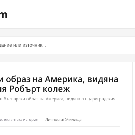
om
и образ на Америка, видяна
ия Робърт колеж
н български образ на Америка, видяна от цариградския
ротестантска история
Личности
/
Училища