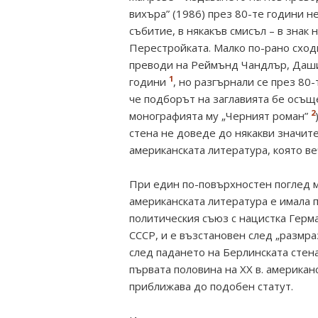
вихъра” (1986) през 80-те години н
събитие, в някакъв смисъл – в знак
Перестройката. Малко по-рано сход
преводи на Реймънд Чандлър, Дашиъ
1
години
, но разгърнали се през 80-
че подборът на заглавията бе осъще
2
монографията му „Черният роман”
стена не доведе до някакви значит
американската литература, която ве
При един по-повърхностен поглед м
американската литература е имала 
политическия съюз с нацистка Герма
СССР, и е възстановен след „размра
след падането на Берлинската стена.
първата половина на ХХ в. американ
приближава до подобен статут.