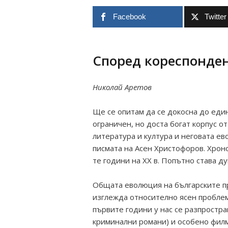
Facebook
Twitter
Според кореспонден
Николай Аретов
Ще се опитам да се докосна до еди
ограничен, но доста богат корпус о
литература и култура и неговата ев
писмата на Асен Христофоров. Хроно
те години на ХХ в. Попътно става д
Общата еволюция на българските п
изглежда относително ясен проблем
първите години у нас се разпростра
криминални романи) и особено филм