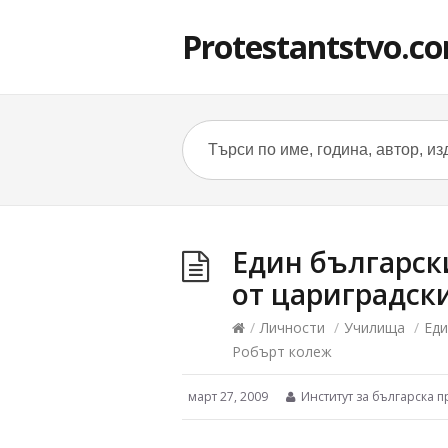
Protestantstvo.c
Един българск
от цариградск
/
Личности
/
Училища
/
Еди
Робърт колеж
март 27, 2009
Институт за българска п