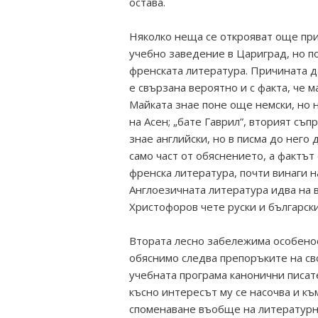
остава.
Няколко неща се открояват още при
учебно заведение в Цариград, но по
френската литература. Причината д
е свързана вероятно и с факта, че м
Майката знае поне още немски, но 
на Асен; „бате Гаврил”, вторият съп
знае английски, но в писма до него 
само част от обяснението, а фактът
френска литература, почти винаги н
Англоезичната литература идва на в
Христофоров чете руски и български
Втората лесно забележима особеност
обяснимо следва препоръките на св
учебната програма канонични писате
късно интересът му се насочва и к
споменаване въобще на литературна 