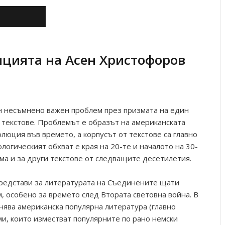
цията на Асен Христофоров
н несъмнено важен проблем през призмата на един
т текстове. Проблемът е образът на американската
олюция във времето, а корпусът от текстове са главно
логическият обхват е края на 20-те и началото на 30-
ума и за други текстове от следващите десетилетия.
редстави за литературата на Съединените щати
, особено за времето след Втората световна война. В
нява американска популярна литература (главно
и, които изместват популярните по рано немски