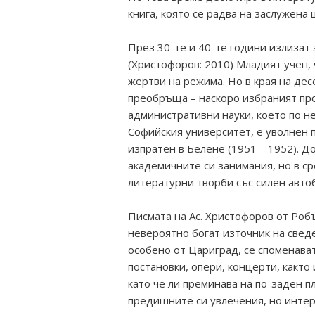
книга, която се радва на заслужена
През 30-те и 40-те години излизат
(Христофоров: 2010) Младият учен, 
жертви на режима. Но в края на дес
преобръща – наскоро избраният пр
административни науки, което по не
Софийския университет, е уволнен п
изпратен в Белене (1951 – 1952). Д
академичните си занимания, но в ср
литературни творби със силен авто
Писмата на Ас. Христофоров от Робъ
невероятно богат източник на сведе
особено от Цариград, се споменават
постановки, опери, концерти, както
като че ли преминава на по-заден п
предишните си увлечения, но интер