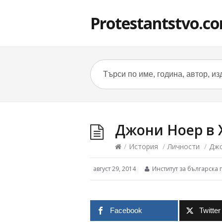
Protestantstvo.c
Джони Ноер в 
/
История
/
Личности
/
Джо
август 29, 2014
Институт за българска 
Facebook
Twitter