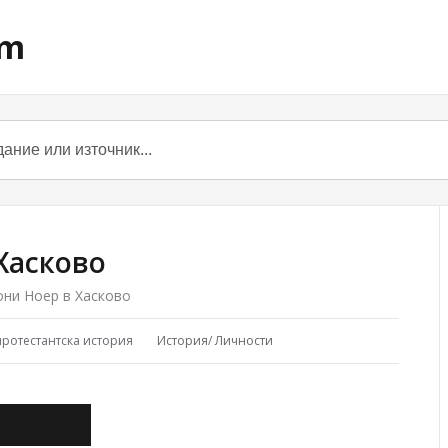
om
Хасково
ни Ноер в Хасково
протестантска история
История
/
Личности