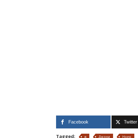
Facebook
Twitter
Tagged:
в
Джони
Ноер