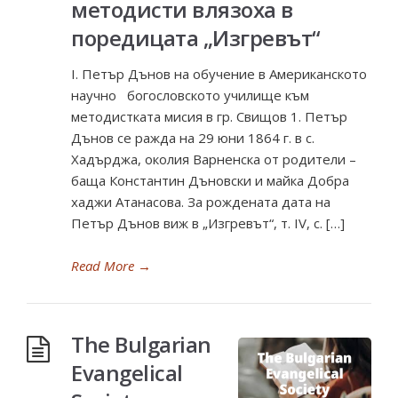
методисти влязоха в
поредицата „Изгревът“
I. Петър Дънов на обучение в Американското
научно богословското училище към
методистката мисия в гр. Свищов 1. Петър
Дънов се ражда на 29 юни 1864 г. в с.
Хадърджа, околия Варненска от родители –
баща Константин Дъновски и майка Добра
хаджи Атанасова. За рождената дата на
Петър Дънов виж в „Изгревът“, т. IV, с. […]
Read More
→
The Bulgarian
Evangelical