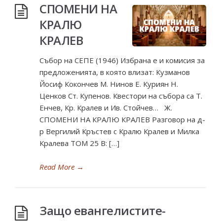
СПОМЕНИ НА
КРАЛЮ
КРАЛЕВ
Събор на СЕПЕ (1946) Избрана е и комисия за
предложенията, в която влизат: Кузманов
Йосиф Кокончев М. Нинов Е. Куриян Н.
Ценков Ст. Купенов. Квестори на събора са Т.
Енчев, Кр. Кралев и Ив. Стойчев… Ж.
СПОМЕНИ НА КРАЛЮ КРАЛЕВ Разговор на д-
р Вергилий Кръстев с Кралю Кралев и Милка
Кралева ТОМ 25 В: […]
Read More
→
Защо евангелистите-