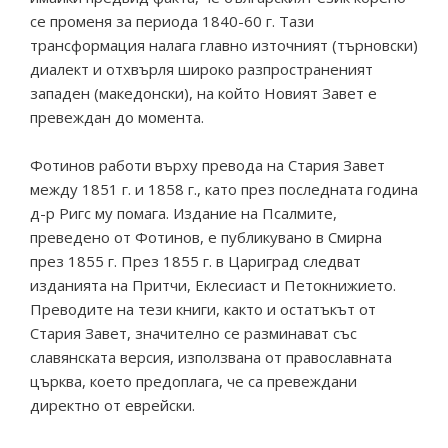
се променя за периода 1840-60 г. Тази
трансформация налага главно източният (търновски)
диалект и отхвърля широко разпространеният
западен (македонски), на който Новият Завет е
превеждан до момента.
Фотинов работи върху превода на Стария Завет
между 1851 г. и 1858 г., като през последната година
д-р Ригс му помага. Издание на Псалмите,
преведено от Фотинов, е публикувано в Смирна
през 1855 г. През 1855 г. в Цариград следват
изданията на Притчи, Еклесиаст и Петокнижието.
Преводите на тези книги, както и остатъкът от
Стария Завет, значително се разминават със
славянската версия, използвана от православната
църква, което предоплага, че са превеждани
директно от еврейски.