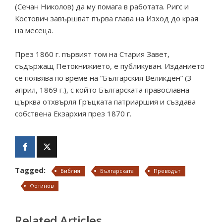
(Сечан Николов) да му помага в работата. Ригс и
Костович завършват първа глава на Изход до края
на месеца.
През 1860 г. първият том на Стария Завет,
съдържащ Петокнижието, е публикуван. Изданието
се появява по време на “Българския Великден” (3
април, 1869 г.), с който Българската православна
църква отхвърля Гръцката патриаршия и създава
собствена Екзархия през 1870 г.
Tagged:
Библия
Българската
Преводът
Фотинов
Related Articles