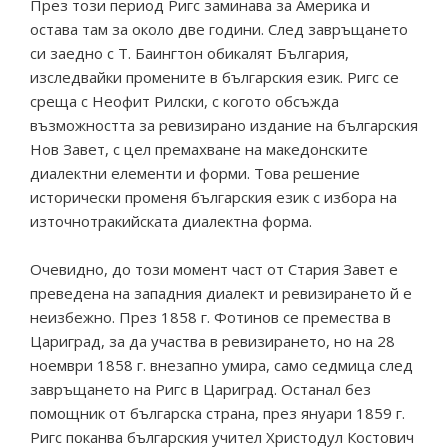
През този период Ригс заминава за Америка и
остава там за около две години. След завръщането
си заедно с Т. Баингтон обикалят България,
изследвайки промените в българския език. Ригс се
среща с Неофит Рилски, с когото обсъжда
възможността за ревизирано издание на българския
Нов Завет, с цел премахване на македонските
диалектни елементи и форми. Това решение
исторически променя българския език с избора на
източнотракийската диалектна форма.
Oчевидно, до този момент част от Стария Завет е
преведена на западния диалект и ревизирането й е
неизбежно. През 1858 г. Фотинов се премества в
Цариград, за да участва в ревизирането, но на 28
ноември 1858 г. внезапно умира, само седмица след
завръщането на Ригс в Цариград. Останал без
помощник от българска страна, през януари 1859 г.
Ригс поканва българския учител Христодул Костович