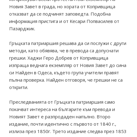
Новия Завет в града, но хората от Копривщица
отказват да се подчинят заповедта. Подобна
информация пристига и от Кесари Попвасилев от
Пазарджик.
Гръцката патриаршия решава да си послужи с други
методи, като обявява, че в превода са допуснати
грешки. Хаджи Геро Добрев от Копривщица
изпраща веднага екземпляр от Новия Завет до сина
си Найден в Одеса, където група учители правят
пълна проверка. Найден отговоря, че грешки не са
открити.
Преследванията от Гръцката патриаршия само
покачват интереса на българите към превода и
Новият Завет е разпродаден напълно. Второ
издание, почти идентично с първото от 1840 г.,
излиза през 1850г. Трето издание следва през 1853