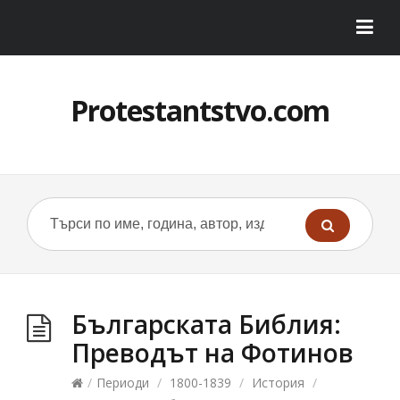
Protestantstvo.com
Българската Библия:
Преводът на Фотинов
/
Периоди
/
1800-1839
/
История
/