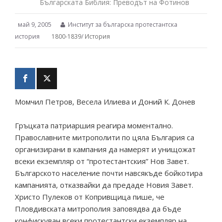
Българската Библия: Преводът на Фотинов
май 9, 2005
Институт за българска протестантска
история
1800-1839
/
История
Момчил Петров, Весела Илиева и Доний К. Донев
Гръцката патриаршия реагира моментално.
Православните митрополити по цяла България са
организирани в кампания да намерят и унищожат
всеки екземпляр от “протестантския” Нов Завет.
Българското население почти навсякъде бойкотира
кампанията, отказвайки да предаде Новия Завет.
Христо Пулеков от Копривщица пише, че
Пловдивската митрополия заповядва да бъде
конфискуван всеки протестантски екземпляр на