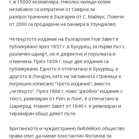
г. в 15000 екземпляра. Няколко хиляди копия
незабавно са изпратени от Смирна за
разпространение в България от С. Майерс. Повече
от 2000 са продадени на панаира в Узунджово.
Четвъртото издание на българския Нов Завет е
публикувано през 1857 г. в Букурещ за първи път с
различен шрифт, но е дефектно и поръчката е
отменена. През 1859 г. още две издания са
публикувани. Едното е отпечатано в Букурещ, а
другото в Лондон, като на заглавната страница е
погрешно изписано “трето издание”, вместо
„четвърто“. През 1866 г. ново “джобно” издание с
текст, ревизиран от Ригс и Лонг, е отпечатано в
Цариград. Новият Завет от 1840 г. е ревизиран и
тиражиран общо девет пъти.
Британското и чуждестранно библейско общество
прави опит да наеме Константин Фотинов за