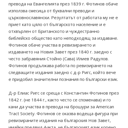
превода на Евангелията през 1839 г. Фотинов обаче
използва смесица от буквални преводи и
църковнославянски. Резултатът от работата му не е
приет като цяло от българското население и е
отхвърлен от Британското и чуждестранно
библейско общество като неподходящ за издаване.
Фотинов обаче участва в ревизирането и
издаването на Новия Завет през 1840 г. заедно с
често забравяния Стойно (Сава) Илиев Радулов.
Фотинов продължава работа по ревизирането на
следващите издания заедно с д-р Ригс, който вече
е придобил значителни познания по български език.
Д-р Елиас Ригс се среща с Константин Фотинов през
1842 г. (не 1844 г., както често се споменава) и го
кани да участва в превода на брошури за American
Tract Society. Фотинов се оказва водеща фигура при
ревизираните издания на българския Нов Завет,
имайки предвид факта, че българският език корено